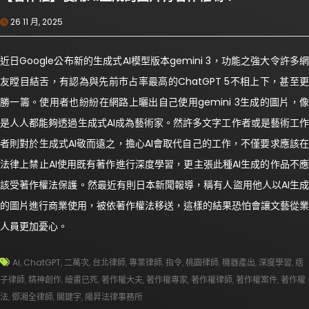
26 11 月, 2025
近日Google公布新的生成式AI模型版本gemini 3，功能之強大令許多網
友瞠目結舌，有認為與先前市占率最高的ChatGPT 5不相上下，甚至更
勝一籌。使用者也紛紛在網路上曬出自己使用gemini 3生成的圖片，像
是人人都能夠透過生成式AI成為藝術家。然許多文字工作者或是藝術工作
者則對於生成式AI敬而遠之，擔心AI會取代自己的工作，不僅要求應該在
法律上禁止AI使用既有著作進行深度學習，更主張此種AI生成的作品不應
該受著作權法保護。然最近有則日本新聞報導，稱有人盜用他人以AI生成
的圖片進行商業使用，被依著作權法移送，這樣的結果恐怕會讓文藝從業
人員更加憂心。
AI
,
ChatGPT
,
二萬次
,
台北律師
,
專業律師
,
指令
,
桃園律師
,
機器產出
,
深度學習
,
痞
子律師
,
精神創作
,
繪畫已死
,
著作權大夫
,
著作權專家
,
著作權律師
,
著作權案件
,
著作權
法
,
鄧湘全律師
,
關鍵字
,
陽昇法律事務所