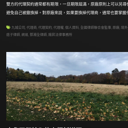
雙方的代理契約通常都有期限，一旦期限屆滿，原廠原則上可以另尋
避免自己被撤換掉。對原廠來說，如果要換掉代理商，通常也要掌握
九城公司
,
代理商
,
代理契約
,
代理權
,
個人資料
,
全國律師聯合會監事
,
原廠
,
境外
痞子律師
,
網易
,
鄧湘全律師
,
陽昇法律事務所