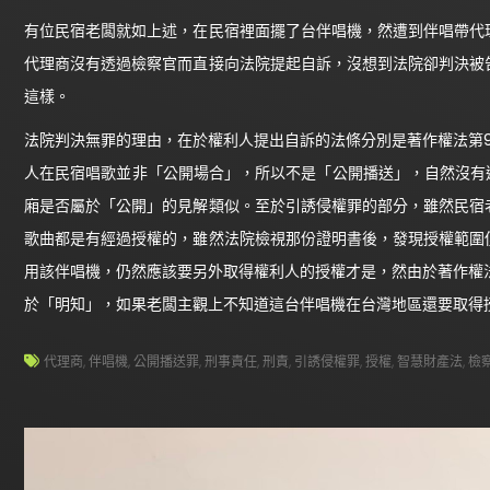
有位民宿老闆就如上述，在民宿裡面擺了台伴唱機，然遭到伴唱帶代
代理商沒有透過檢察官而直接向法院提起自訴，沒想到法院卻判決被
這樣。
法院判決無罪的理由，在於權利人提出自訴的法條分別是著作權法第9
人在民宿唱歌並非「公開場合」，所以不是「公開播送」，自然沒有
廂是否屬於「公開」的見解類似。至於引誘侵權罪的部分，雖然民宿
歌曲都是有經過授權的，雖然法院檢視那份證明書後，發現授權範圍
用該伴唱機，仍然應該要另外取得權利人的授權才是，然由於著作權法
於「明知」，如果老闆主觀上不知道這台伴唱機在台灣地區還要取得授
代理商
,
伴唱機
,
公開播送罪
,
刑事責任
,
刑責
,
引誘侵權罪
,
授權
,
智慧財產法
,
檢