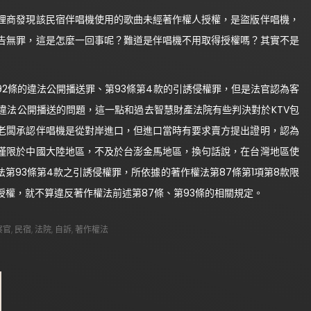
理商發現該民宿伴唱機使用的歌曲未經著作權人授權，是盜版伴唱機，
告無罪，這是怎麼一回事呢？難道是伴唱機不用取得授權嗎？其實不是
2條的違法公開播送罪、第93條第4款的引誘侵權罪，但是法官認為客
違法公開播送的問題，這一點和過去智慧財產法院有些判決對於KTV包
老闆承認伴唱機是從對岸進口，但進口當時有要求賣方提出證明，認為
僅限於中國大陸地區，不及於台澎金馬地區，換句話說，在台灣地區使
第93條第4款之引誘侵權罪，所依據的著作權法第87條第1項第8款限
權，就不算違反著作權法前述第87條、第93條的相關規定。
察官
,
民宿
,
法院
,
自訴
,
著作權法