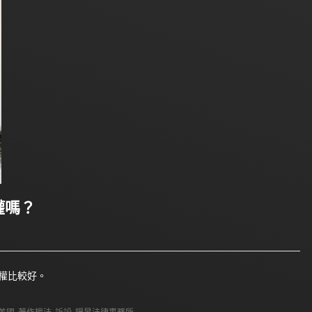
權嗎？
權比較好。