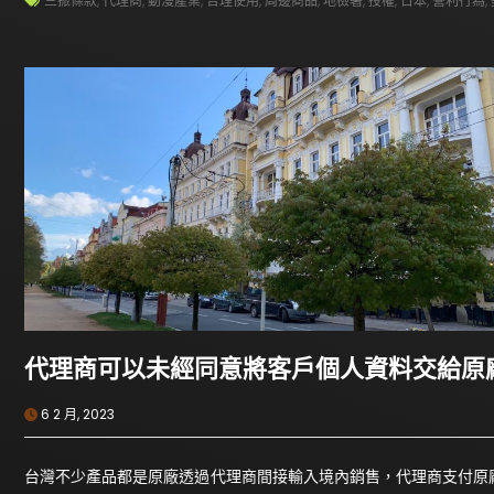
三振條款
,
代理商
,
動漫產業
,
合理使用
,
周邊商品
,
地檢署
,
授權
,
日本
,
營利行為
,
代理商可以未經同意將客戶個人資料交給原
6 2 月, 2023
台灣不少產品都是原廠透過代理商間接輸入境內銷售，代理商支付原