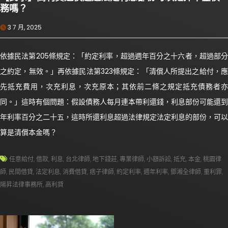
務嗎？
3 7 月, 2025
依據民法第205條規定：「約定利率，超過週年百分之十六者，超過部分
之約定，無效。」再依據民法第323條規定：「清償人所提出之給付，應
先抵充費用，次充利息，次充原本；其依前二條之規定抵充債務者亦
同。」這時有個問題：假設債務人每月連本帶利還錢，利息部份可能還到
年利率百分之二十五，這時所還利息超過法律規定法定利息的部份，可以
算是清償本金嗎？
任意給付
,
借款
,
利息
,
台北律師
,
地下錢莊
,
專業律師
,
小額訴訟
,
抵充
,
本金
,
桃園律
師
,
民間借貸
,
法定利息
,
消費借貸
,
痞子律師
,
約定利率
,
週年利率
,
鄧湘全律師
,
重利罪
,
陽昇法律事務所
,
高利貸