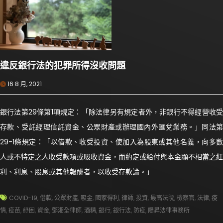
違反銀行法的犯罪所得沒收問題
16 8 月, 2021
銀行法第29條第1項規定：「除法律另有規定者外，非銀行不得經營收受
存款、受託經理信託資金、公眾財產或辦理國內外匯兌業務。」同法第
29-1條規定：「以借款、收受投資、使加入為股東或其他名義，向多數
人或不特定之人收受款項或吸收資金，而約定或給付與本金顯不相當之紅
利、利息、股息或其他報酬者，以收受存款論。」
COVID-19
,
借款
,
公眾財產
,
吸金
,
國家得利
,
律師
,
投資
,
最高法院
,
檢察官
,
法律
,
疫
情
,
疫苗
,
紓困
,
資金
,
鄧湘全律師
,
酒精
,
銀行
,
銀行法
,
防疫
,
陽昇法律事務所