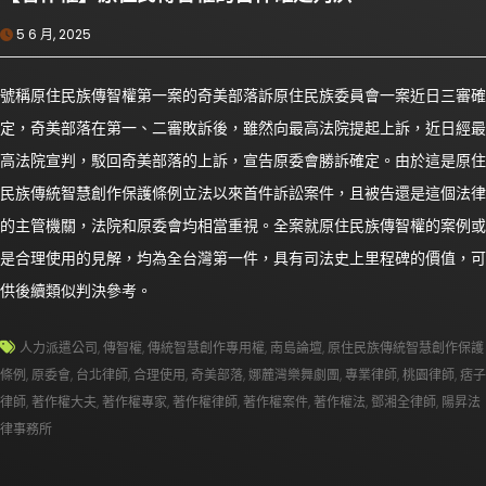
5 6 月, 2025
號稱原住民族傳智權第一案的奇美部落訴原住民族委員會一案近日三審確
定，奇美部落在第一、二審敗訴後，雖然向最高法院提起上訴，近日經最
高法院宣判，駁回奇美部落的上訴，宣告原委會勝訴確定。由於這是原住
民族傳統智慧創作保護條例立法以來首件訴訟案件，且被告還是這個法律
的主管機關，法院和原委會均相當重視。全案就原住民族傳智權的案例或
是合理使用的見解，均為全台灣第一件，具有司法史上里程碑的價值，可
供後續類似判決參考。
人力派遣公司
,
傳智權
,
傳統智慧創作專用權
,
南島論壇
,
原住民族傳統智慧創作保護
條例
,
原委會
,
台北律師
,
合理使用
,
奇美部落
,
娜麓灣樂舞劇團
,
專業律師
,
桃園律師
,
痞子
律師
,
著作權大夫
,
著作權專家
,
著作權律師
,
著作權案件
,
著作權法
,
鄧湘全律師
,
陽昇法
律事務所