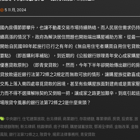
5 11 月, 2024
國內房價節節攀升，也讓不動產交易市場持續熱絡。而人民居住需求仍持
續高漲的情況下，政府為解決居住問題也開始端出購屋補助方案，從最一
開始自民國88年起施行已行之有年的《無自用住宅者購買自用住宅貸款
要點》（即首購利率補貼），到近期的《公股銀行辦理青年安心成家購屋
優惠貸款原則》（即青安貸款）。然而，今年下半年卻開始傳出銀行的房
貸放款逼近銀行法第72條之2規定而無款可放的情形，讓購屋族從歡喜成
交馬上落入需四處尋覓貸款的困境，甚至有些購屋族面對建商或是賣家壓
力而不得不選擇解除契約又倒賠一把，讓成家之路更加艱辛，到底引起這
場限貸令風暴的銀行法第72條之2是什麼來頭？
中央銀行
,
住宅建築放款
,
台北律師
,
商業銀行
,
存款總額
,
專業律師
,
房貸
,
投資客
,
放
款總額限制
,
新北律師
,
桃園律師
,
痞子律師
,
購屋儲蓄放款
,
鄧湘全律師
,
金融改革
,
金融
風險
,
銀行法第72條之2
,
限貸令
,
陽昇法律事務所
,
青安貸款