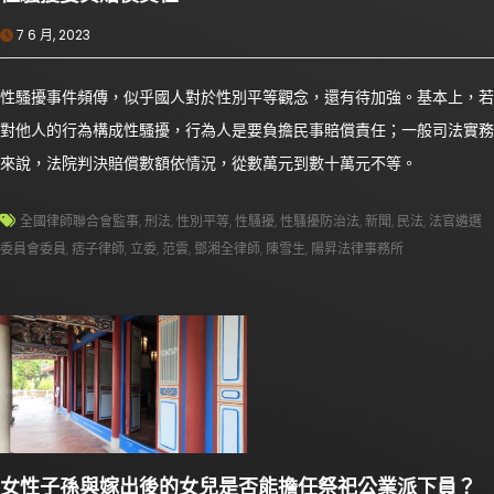
7 6 月, 2023
性騷擾事件頻傳，似乎國人對於性別平等觀念，還有待加強。基本上，若
對他人的行為構成性騷擾，行為人是要負擔民事賠償責任；一般司法實務
來說，法院判決賠償數額依情況，從數萬元到數十萬元不等。
全國律師聯合會監事
,
刑法
,
性別平等
,
性騷擾
,
性騷擾防治法
,
新聞
,
民法
,
法官遴選
委員會委員
,
痞子律師
,
立委
,
范雲
,
鄧湘全律師
,
陳雪生
,
陽昇法律事務所
女性子孫與嫁出後的女兒是否能擔任祭祀公業派下員？