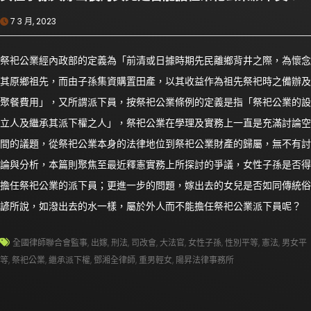
7 3 月, 2023
祭祀公業經內政部的定義為「前清或日據時期先民離鄉背井之際，為懷念
其原鄉祖先，而由子孫集資購置田產，以其收益作為祖先祭祀時之備辦及
聚餐費用」，又所謂派下員，按祭祀公業條例的定義是指「祭祀公業的設
立人及繼承其派下權之人」，祭祀公業在學理及實務上一直是充滿討論空
間的議題，從祭祀公業本身的法律地位到祭祀公業財產的歸屬，無不有討
論與分析，本篇則聚焦至最近釋憲實務上所探討的爭議，女性子孫是否得
擔任祭祀公業的派下員；更進一步的問題，嫁出去的女兒是否如同傳統俗
諺所說，如潑出去的水一樣，屬於外人而不能擔任祭祀公業派下員呢？
全國律師聯合會監事
,
出嫁
,
刑法
,
司改會
,
大法官
,
女性子孫
,
性別平等
,
憲法
,
男女平
等
,
祭祀公業
,
繼承派下權
,
鄧湘全律師
,
重男輕女
,
陽昇法律事務所