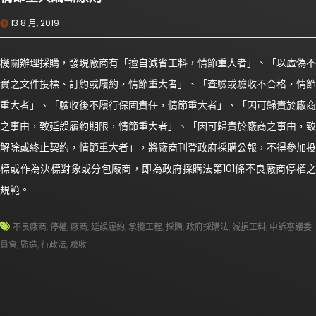
13 8 月, 2019
機關辦理採購，發現廠商有「擅自減省工料，情節重大者」、「以虛偽不
實之文件投標、訂約或履約，情節重大者」、「查驗或驗收不合格，情節
重大者」、「驗收後不履行保固責任，情節重大者」、「因可歸責於廠商
之事由，致延誤履約期限，情節重大者」、「因可歸責於廠商之事由，致
解除或終止契約，情節重大者」，將廠商刊登政府採購公報，不得參加投
標或作為決標對象或分包廠商，即為政府採購法第101條不良廠商停權之
規範。
不良廠商
,
停權
,
廠商
,
延誤履約
,
承攬工程
,
採購
,
政府採購法
,
減損工料
,
申訴審議委
員會
,
監造
,
行政法
,
驗收