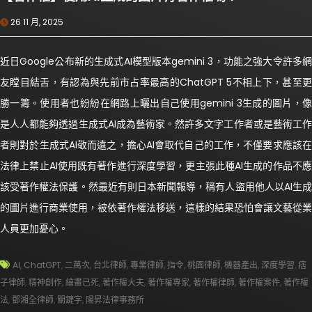
26 11 月, 2025
近日Google公布新的生成式AI模型版本gemini 3，功能之強大令許多網
友瞠目結舌，有認為與先前市占率最高的ChatGPT 5不相上下，甚至更
勝一籌。使用者也紛紛在網路上曬出自己使用gemini 3生成的圖片，像
是人人都能夠透過生成式AI成為藝術家。然許多文字工作者或是藝術工作
者則對於生成式AI敬而遠之，擔心AI會取代自己的工作，不僅要求應該在
法律上禁止AI使用既有著作進行深度學習，更主張此種AI生成的作品不應
該受著作權法保護。然最近有則日本新聞報導，稱有人盜用他人以AI生成
的圖片進行商業使用，被依著作權法移送，這樣的結果恐怕會讓文藝從業
人員更加憂心。
AI
,
ChatGPT
,
二萬次
,
台北律師
,
專業律師
,
指令
,
桃園律師
,
機器產出
,
深度學習
,
痞
子律師
,
精神創作
,
繪畫已死
,
著作權大夫
,
著作權專家
,
著作權律師
,
著作權案件
,
著作權
法
,
鄧湘全律師
,
關鍵字
,
陽昇法律事務所