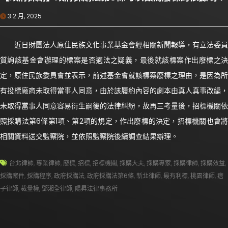
3 2 月, 2025
近日財團法人原住民族文化事業基金會經相關新聞報導，有立法委員
質詢該基金會辦理的標案是否適法之疑義，最後就該標案作出廢標之決
定，原住民族委員會並表示，前述基金會就該標案廢標之理由，是因為所
有投標廠商未取得當事人同意，由於該履約內容的劇本由真人真事改編，
未取得當事人同意容易衍生嗣後的法律糾紛，故再三考量後，招標機關依
照採購法第6條第1項、第2項的規定，作出廢標的決定，招標機關也會將
相關資料送交監察院，並依照監察院後續調查結果辦理。
台北律師
,
專業律師
,
廢標
,
招標
,
招標機關
,
採購大夫
,
採購專家
,
採購律師
,
採購效益
,
採購案件
,
採購程序
,
政府採購法
,
政府採購法第6條
,
新北律師
,
最有利標
,
桃園律師
,
痞
子律師
,
裁量權
,
鄧湘全律師
,
陽昇法律事務所