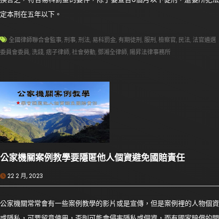
定本刑在五年以下。
全國律師聯合會監事
,
刑事
,
刑法
,
易科罰金
,
有期徒刑
,
服刑
,
檢察官
,
民法
,
法官遴選
委員會委員
,
洗錢
,
痞子律師
,
社會勞動
,
鄧湘全律師
,
陽昇法律事務所
公家機關案例教學要隱匿他人個資避免國賠責任
22 2 月, 2023
公家機關常常會有一些案例教學的影片或是宣傳，但是案例裡的人物個資
或隱私，可要留意使用，否則可能會侵害隱私或個資，而有國家賠償的問