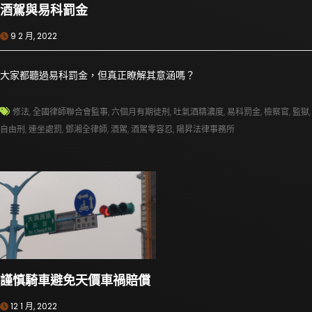
酒駕與易科罰金
9 2 月, 2022
大家都聽過易科罰金，但真正瞭解其意涵嗎？
修法
,
全國律師聯合會監事
,
六個月有期徒刑
,
吐氣酒精濃度
,
易科罰金
,
檢察官
,
監獄
,
自由刑
,
連坐處罰
,
鄧湘全律師
,
酒駕
,
酒駕零容忍
,
陽昇法律事務所
謹慎騎車避免天價車禍賠償
12 1 月, 2022