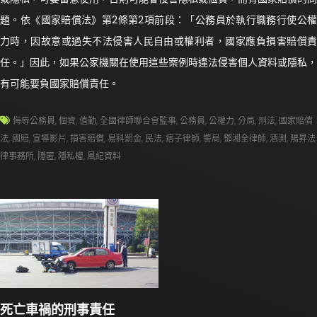
題。依《國家賠償法》第2條第2項前段：「公務員於執行職務行使公權
力時，因故意或過失不法侵害人民自由或權利者，國家應負損害賠償責
任。」因此，如果公家機關在使用這些案例時違法侵害個人資料或隱私，
有可能要負國家賠償責任。
侮辱公務員
,
個資
,
值勤
,
全國律師聯合會監事
,
公務員
,
公權力
,
分局
,
刑法
,
國家賠償
法
,
國賠
,
宣導影片
,
損害賠償
,
易科罰金
,
民法
,
痞子律師
,
警局
,
鄧湘全律師
,
酒測
,
陽昇法
律事務所
,
隱匿
,
隱私權
,
風紀資料
死亡車禍的刑事責任