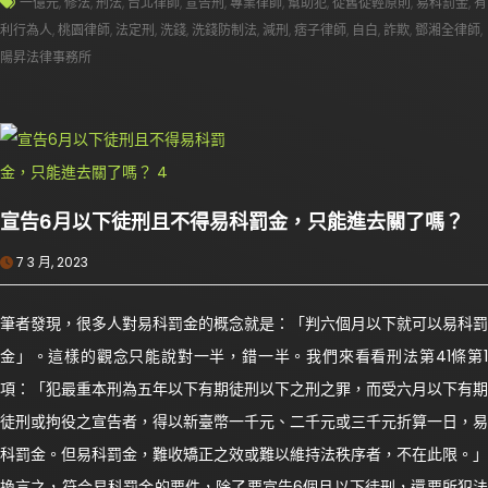
一億元
,
修法
,
刑法
,
台北律師
,
宣告刑
,
專業律師
,
幫助犯
,
從舊從輕原則
,
易科罰金
,
有
利行為人
,
桃園律師
,
法定刑
,
洗錢
,
洗錢防制法
,
減刑
,
痞子律師
,
自白
,
詐欺
,
鄧湘全律師
,
陽昇法律事務所
宣告6月以下徒刑且不得易科罰金，只能進去關了嗎？
7 3 月, 2023
筆者發現，很多人對易科罰金的概念就是：「判六個月以下就可以易科罰
金」。這樣的觀念只能說對一半，錯一半。我們來看看刑法第41條第1
項：「犯最重本刑為五年以下有期徒刑以下之刑之罪，而受六月以下有期
徒刑或拘役之宣告者，得以新臺幣一千元、二千元或三千元折算一日，易
科罰金。但易科罰金，難收矯正之效或難以維持法秩序者，不在此限。」
換言之，符合易科罰金的要件，除了要宣告6個月以下徒刑，還要所犯法