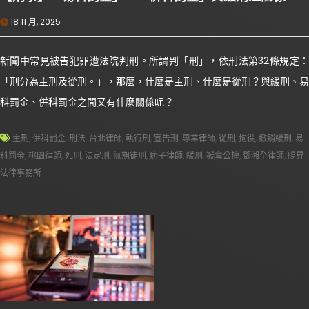
18 11 月, 2025
新聞中常見被告犯罪遭法院判刑。所謂判「刑」，依刑法第32條規定：
「刑分為主刑及從刑。」，那麼，什麼是主刑、什麼是從刑？與緩刑、易
科罰金、併科罰金之間又有什麼關係呢？
主刑
,
併科罰金
,
刑法
,
台北律師
,
執行刑
,
宣告刑
,
專業律師
,
從刑
,
拘役
,
撤銷緩刑
,
易
科罰金
,
桃園律師
,
死刑
,
法定刑
,
無期徒刑
,
痞子律師
,
緩刑
,
褫奪公權
,
鄧湘全律師
,
陽昇
法律事務所