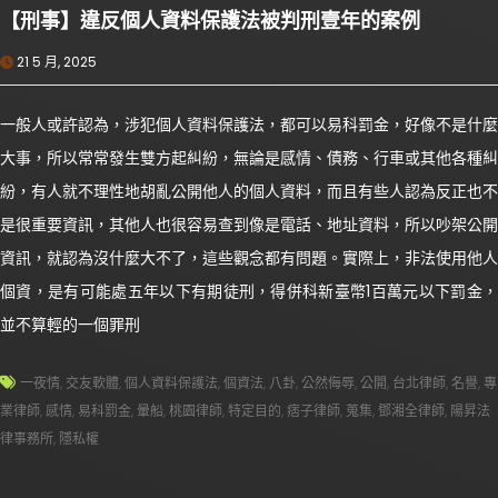
【刑事】違反個人資料保護法被判刑壹年的案例
21 5 月, 2025
一般人或許認為，涉犯個人資料保護法，都可以易科罰金，好像不是什麼
大事，所以常常發生雙方起糾紛，無論是感情、債務、行車或其他各種糾
紛，有人就不理性地胡亂公開他人的個人資料，而且有些人認為反正也不
是很重要資訊，其他人也很容易查到像是電話、地址資料，所以吵架公開
資訊，就認為沒什麼大不了，這些觀念都有問題。實際上，非法使用他人
個資，是有可能處五年以下有期徒刑，得併科新臺幣1百萬元以下罰金，
並不算輕的一個罪刑
一夜情
,
交友軟體
,
個人資料保護法
,
個資法
,
八卦
,
公然侮辱
,
公開
,
台北律師
,
名譽
,
專
業律師
,
感情
,
易科罰金
,
暈船
,
桃園律師
,
特定目的
,
痞子律師
,
蒐集
,
鄧湘全律師
,
陽昇法
律事務所
,
隱私權