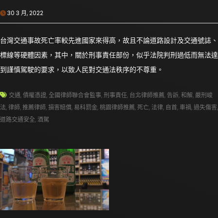
30 3 月, 2022
台灣交通事故死亡率較先進國家來得高，故且不論道路設計及交通號誌、
標線等硬體因素，其中，關於刑事責任部份，似乎法院判刑過低而無法達
到謹慎駕駛的要求，以致人民對交通法秩序的不尊重。
交通
,
債權憑證
,
全國律師聯合會監事
,
刑事責任
,
台北律師推薦
,
告訴
,
和解
,
嚴刑峻
法
,
律師
,
推薦律師
,
損害賠償
,
易科罰金
,
桃園律師推薦
,
死亡
,
法律
,
自首
,
車禍
,
過失傷害
,
道路交通安全
,
酒駕