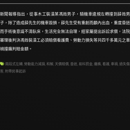
新聞報導指出，從事木工裝潢某馮姓男子，騎機車違規左轉撞到薛姓男
子，除了造成薛先生的機車毀損，薛先生受有重創而顱內出血，重度昏迷
而手術後意識不清臥床，生活完全無法自理，經家屬提出訴訟求償，法院
審理後判決馮姓裝潢工必須賠償看護費、勞動力損失等共四千多萬元之車
禍撞癱判賠金額。
兩段式左轉
,
勞動能力減損
,
和解
,
天價賠償
,
昏迷
,
易科罰金
,
癱瘓
,
看護
,
車禍
,
過失傷
害
,
附帶民事起訴