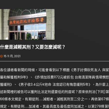
什麼是減輕其刑？又要怎麼減呢？
15 11 月, 2021
各位讀者看新聞的時候，可能會看到以下標題《男子討債砍死友人 與家
屬和解獲輕判9年》、《詐領加班費1172元被抓包 台南清潔隊員情堪憫恕
獲緩刑》、《男子收3.4公斤K他命 法官認已有悔意緩刑5年》，為什麼上
述新聞裡的被告可以獲判比法定刑還要低的刑度呢？原來依刑法(下同)第
66條本文規定，有期徒刑……減輕者，減輕其刑至二分之一，再依第67條
規定，有期徒刑……加減者，其最高度及最低度同加減之，以第278條第1