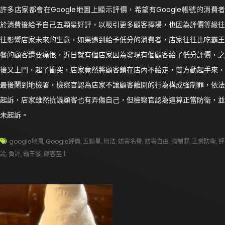
許多店家都會在Google地圖上顯示評價，希望有Google帳號的消費者
於消費後給予自己五顆星好評，以吸引更多顧客捧場，也因為評價等級往
往影響店家未來的生意，如果遇到給予低分的消費者，店家往往比吃霸王
餐的顧客還要痛恨，近日就有個店家因為發現有個顧客給了低分評價，之
後又上門，起了衝突，店家竟然將顧客鎖在店內不給走，雙方動起手來，
最後鬧到地檢署，檢察官認為店家不讓顧客離開的行為構成強制罪，依法
起訴，店家雖然抗議顧客也有弄傷自己，但檢察官認為這算正當防衛，並
未起訴。
google地圖
,
Google評價
,
五顆星
,
刑法
,
妨害名譽
,
妨害自由
,
強制罪
,
正當防衛
,
評
論
,
負評
,
霸王餐
,
顧客至上