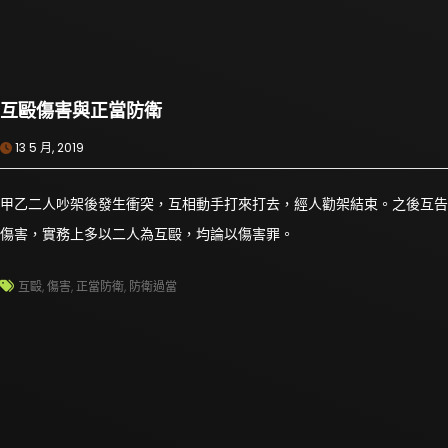
互毆傷害與正當防衛
13 5 月, 2019
甲乙二人吵架後發生衝突，互相動手打來打去，經人勸架結束。之後互告
傷害，實務上多以二人為互毆，均論以傷害罪。
互毆
,
傷害
,
正當防衛
,
防衛過當