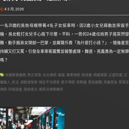
4 3 月, 2026
一名31歲的吳姓母親帶著4名子女搭車時，因2歲小女兒躁動並摔毀手
機，吳女輕打女兒手心兩下示警。不料，一旁的24歲任姓男子竟突然發
難，動手搧吳女頭部一巴掌，並厲聲斥責「為什麼打小孩？」，隨後甚至
持續又打又罵，引發全車乘客震驚並報警處理。難道，見義勇為一定無罪
嗎？
保護教養義務
,
修正草案
,
台北律師
,
報復
,
專業律師
,
懲戒權
,
桃園律師
,
正當防衛
,
正
義魔人
,
民法
,
減輕或免除
,
現在不法侵害
,
痞子律師
,
管教權
,
緊急避難
,
見義勇為
,
鄧湘全
律師
,
防衛過當
,
阻卻違法
,
陽昇法律事務所