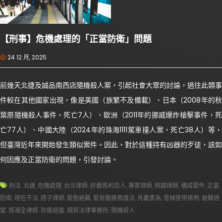
【刑事】危機處理的「正當防衛」問題
24 12 月, 2025
前幾天北捷及誠品南西店隨機殺人案，引起社會大眾的討論，過往此類事
件較在其他國家出現，像是美國（族繁不及備載）、日本（2008年的秋
葉原隨機殺人事件，死亡7人）、歐洲（2011年的挪威爆炸槍擊事件，死
亡77人）、中國大陸（2024年的珠海1111駕車撞人案，死亡38人）等，
但臺灣近年來開始發生類似案件。因此，對於這種持有凶器的歹徒，該如
何因應及正當防衛的問題，引發討論。
刑法
,
北捷
,
危機處理
,
台北律師
,
好撒馬利亞人
,
專業律師
,
桃園律師
,
構成要件
,
正當
防衛
,
現在不法
,
痞子律師
,
緊急避難
,
緊急醫療救護法
,
見義勇為
,
警械使用條例
,
避難過
當
,
鄧湘全律師
,
防衛過當
,
陽昇法律事務所
,
隨機殺人