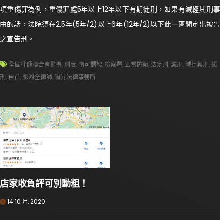
項重傷罪為例，重傷罪處5年以上12年以下有期徒刑，如果有減輕其刑事
由的話，法院須在2.5年(5年/2)以上6年(12年/2)以下此一區間定出被告
之宣告刑。
全國律師聯合會監事
,
刑度
,
情可憫恕
,
檢察署
,
正當防衛
,
法定刑
,
減刑
,
減輕其刑
,
緩
刑
,
自首
,
鄧湘全律師
,
陽昇法律事務所
店家收負評可別動粗！
14 10 月, 2020