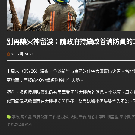
別再讓火神留淚：請政府持續改善消防員的
30 5 月, 2024
上周末（05/26）深夜，位於新竹市東區的住宅大廈竄出火舌。當
至地面；歷經約40分鐘順利控制住火勢。
詎料，接近凌晨時傳出仍有民眾受困於大樓內的消息。李詠真、周立
似因氧氣瓶耗盡而在大樓樓梯間昏迷。緊急送醫後仍雙雙宣告不治，
事故
,
周立鑫
,
執行公務
,
工作權
,
搜救
,
救災
,
新竹
,
新竹市東區
,
晴空匯
,
李詠真
,
陽昇法律事務所