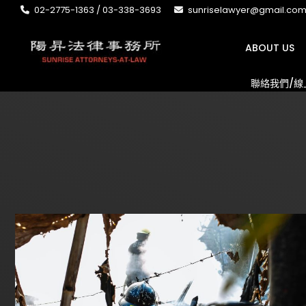
02-2775-1363 / 03-338-3693
sunriselawyer@gmail.co
ABOUT US
聯絡我們/線