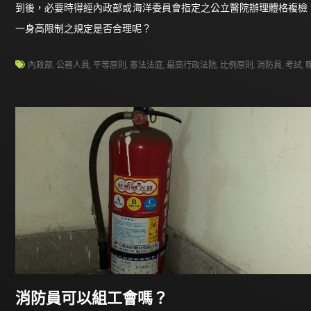
到後，必要時得經內政部或海洋委員會指定之公立醫院辦理體格複檢
一身高限制之規定是否合理呢？
內政部
,
公務人員
,
平等原則
,
憲法法庭
,
最高行政法院
,
比例原則
,
消防員
,
考試
,
消防員可以組工會嗎？