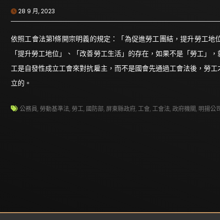
28 9 月, 2023
依照工會法第1條開宗明義的規定：「為促進勞工團結，提升勞工地
「提升勞工地位」、「改善勞工生活」的存在，如果不是「勞工」，
工是自發性成立工會來對抗雇主，而不是國會先通過工會法後，勞工
立的。
公務員
,
勞動基準法
,
勞工
,
國防部
,
屏東縣政府
,
工會
,
工會法
,
政府機關
,
明揚公