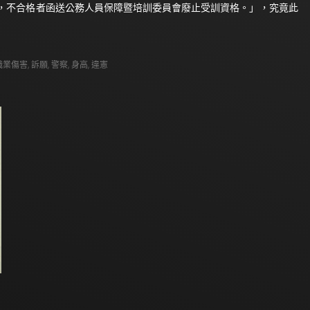
，不合格者函送公務人員保障暨培訓委員會廢止受訓資格。」，究竟此
職業傷害
,
訴願
,
警察
,
身高
,
違憲