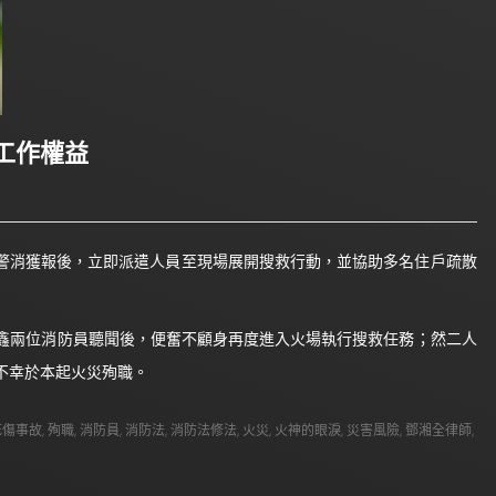
工作權益
地警消獲報後，立即派遣人員至現場展開搜救行動，並協助多名住戶疏散
鑫兩位消防員聽聞後，便奮不顧身再度進入火場執行搜救任務；然二人
不幸於本起火災殉職。
死傷事故
,
殉職
,
消防員
,
消防法
,
消防法修法
,
火災
,
火神的眼淚
,
災害風險
,
鄧湘全律師
,