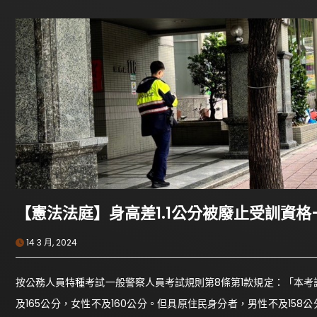
【憲法法庭】身高差1.1公分被廢止受訓資
14 3 月, 2024
按公務人員特種考試一般警察人員考試規則第8條第1款規定：「本
及165公分，女性不及160公分。但具原住民身分者，男性不及158