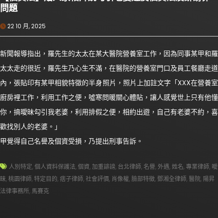
問題
22 10 月, 2025
新聞報導指出，羅先生的太太在某大醫院營養室工作，因為同事某甲和羅
太太走的很近，羅先生乃心生不滿，在醫院的營養室門口及員工餐廳走道
內，張貼印有某甲相貌特徵的半身照片，照片上加註文字「XXX在營養室
廚房裡工作，利用工作之便，噓寒問暖關心體貼，讓人感覺世上只有他懂
你，搞曖昧勾引我老婆，利用排假之便，相約出遊，自己有老婆不約，喜
歡找別人的老婆。」
甲覺得自己名譽及個資受損，乃提出刑事告訴。
人別特定
,
個人資料保護法
,
個資
,
加重誹謗
,
台北律師
,
名譽
,
外遇
,
姓名
,
專業律師
,
曖
昧
,
桃園律師
,
特定目的
,
痞子律師
,
社會評價
,
肖像權
,
臉部特徵
,
鄧湘全律師
,
醫院
,
陽昇
法律事務所
,
馬賽克