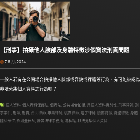
【刑事】拍攝他人臉部及身體特徵涉個資法刑責問題
7 8 月, 2024
一般人若有在公開場合拍攝他人臉部或容貌或裸體等行為，有可能被認為
非法蒐集個人資料之行為嗎？
個人資料
,
個人資料保護法
,
個資法
,
公共場合拍攝
,
具個人資料識別性
,
刑事律師
,
刑
事案件
,
刑法
,
刑責
,
台北律師
,
專業律師
,
桃園律師
,
痞子律師
,
臉部特徵
,
身體特徵
,
身體
隱私部位
,
鄧湘全律師
,
陽昇法律事務所
,
隱私權
,
非法蒐集個人資料