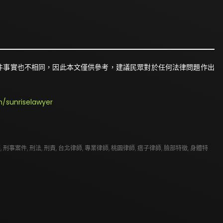
件事實也不相同，因此本文僅供參考，建議民眾對於任何法律問題作出
/sunriselawyer
師
,
刑事案件
,
刑法
,
刑責
,
台北律師
,
專業律師
,
桃園律師
,
痞子律師
,
臉部特徵
,
身體特