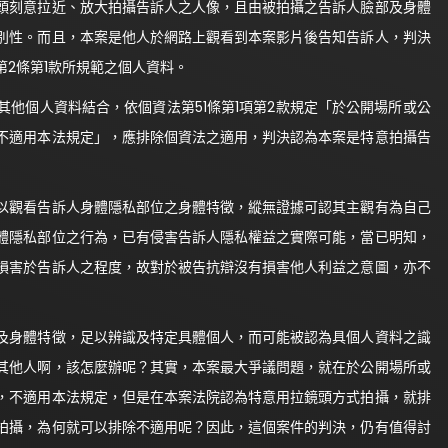
頭刻意拉近、放大拍攝告訴人之人像，且由被拍攝之告訴人臉部及身體
別性。而且，本案是他人於網路上觀看到本案影片後告知告訴人，判決
2條第1款所規範之個人資料。
他個人資料結合，依個資法第51條第1項第2款規定「於公開場所或公
不適用本法規定」，應排除個資法之適用，判決認為本案是特意拍攝告
以觀看告訴人身體隱私部位之身體特徵，縱無證據可認其主觀有為自己
體隱私部位之行為，已有侵害告訴人隱私權益之實際可能，當已明知，
損害於告訴人之程度，故對於被告抗辯沒有損害他人利益之意圖，亦不
及身體特徵，足以辨識及特定具體個人，而可能被認為具個人資料之識
其他人啊，該怎麼辦呢？其實，本案最大爭議問題，就在於公開場所或
，不適用本法規定，但是在本案法院認為特意用拉鏡頭方式拍攝，就排
拍攝，為何就可以排除不適用呢？因此，這個案件的判決，仍有值得討