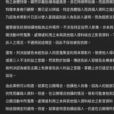
物之身體特徵，顯然非屬拍攝海邊風景、浪花時順帶拍攝，而是將鏡
特徵本身進行觀察，實已足以辨識、特定具體個人而具個人資料之識
乃認為本案影片已足以使人直接識別該人為告訴人甚明，而為個資法第
儘管被告抗辯拍攝地點為公共場所，不涉及特定自然人影像，亦未與其
開活動中所蒐集、處理或利用之未與其他個人資料結合之影音資料，
訴人之情況，不適用前述規定，因此不採信被告抗辯。
還有，判決說被告未經告訴人同意蒐集並利用本案影片，致使他人得
或第三人不法利益之意圖，然其對於拍攝、傳送告訴人容貌及全裸身
故判決認為被告主觀上有損害告訴人利益之意圖，客觀上亦已達足生
採信。
由此案例可以知道，就算在公開場合，拍攝他人肖像，因為人的臉部
別性而屬個人資料。但是，在公開場合拍攝的情況，很有可能會拍到
公開活動中所蒐集、處理或利用之未與其他個人資料結合之影音資料
除這個規定的適用。但是，就算是特意拍攝這個人，仍是在公開場所