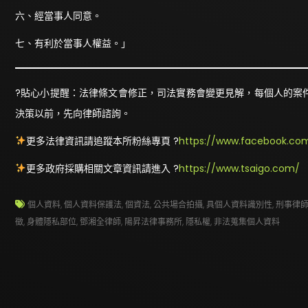
六、經當事人同意。
七、有利於當事人權益。」
?貼心小提醒：法律條文會修正，司法實務會變更見解，每個人的案
決策以前，先向律師諮詢。
更多法律資訊請追蹤本所粉絲專頁 ?
https://www.facebook.com
更多政府採購相關文章資訊請進入 ?
https://www.tsaigo.com/
個人資料
,
個人資料保護法
,
個資法
,
公共場合拍攝
,
具個人資料識別性
,
刑事律
徵
,
身體隱私部位
,
鄧湘全律師
,
陽昇法律事務所
,
隱私權
,
非法蒐集個人資料