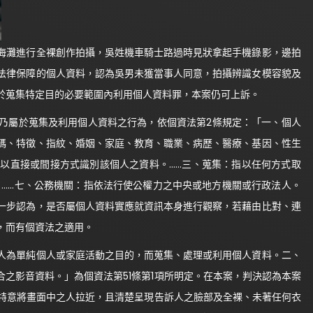
海灘進行全裸創作拍攝，吳姓機車騎士路過時見狀拿起手機錄影，邊拍
法律保障的個人資料，認為吳男未獲當事人同意，拍攝辨識女模容貌及
於蒐集特定目的必要範圍內利用個人資料罪，本案仍可上訴。
乃屬於蒐集及利用個人資料之行為，依個資法第2條規定：「一、個人
碼、特徵、指紋、婚姻、家庭、教育、職業、病歷、醫療、基因、性生
以直接或間接方式識別該個人之資料。……三、蒐集：指以任何方式取
。……七、公務機關：指依法行使公權力之中央或地方機關或行政法人。
一步認為，是否屬個人資料實應就資訊本身進行觀察，若藉由比對、連
，而有個資法之適用。
人為單純個人或家庭活動之目的，而蒐集、處理或利用個人資料。二、
之影音資料。」為個資法第51條第1項所明定。在本案，判決認為本案
即特意將畫面中之人拉近，且清楚呈現告訴人之臉部及全裸、未著任何衣