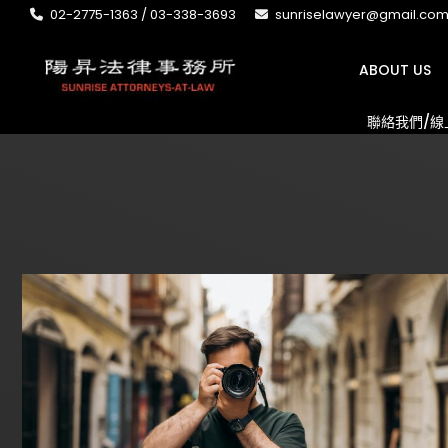
02-2775-1363 / 03-338-3693
sunriselawyer@gmail.co
ABOUT US
聯絡我們/線