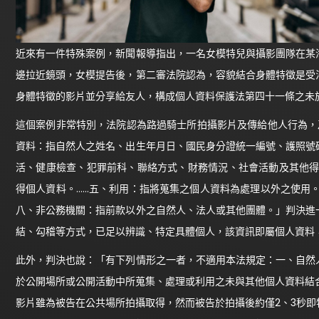
近來有一件特殊案例，新聞報導指出，一名女模特兒與攝影團隊在某
邊拉近鏡頭，女模提告後，第二審法院認為，容貌結合身體特徵是受
身體特徵的影片並分享給友人，構成個人資料保護法第四十一條之未
這個案例非常特別，法院認為路過騎士所拍攝影片及傳給他人行為，
資料：指自然人之姓名、出生年月日、國民身分證統一編號、護照號
活、健康檢查、犯罪前科、聯絡方式、財務情況、社會活動及其他得
得個人資料。……五、利用：指將蒐集之個人資料為處理以外之使用
八、非公務機關：指前款以外之自然人、法人或其他團體。」判決進
結、勾稽等方式，已足以辨識、特定具體個人，該資訊即屬個人資料
此外，判決也說：「有下列情形之一者，不適用本法規定：一、自然
於公開場所或公開活動中所蒐集、處理或利用之未與其他個人資料結合
影片雖為被告在公共場所拍攝取得，然而被告於拍攝後約僅2、3秒