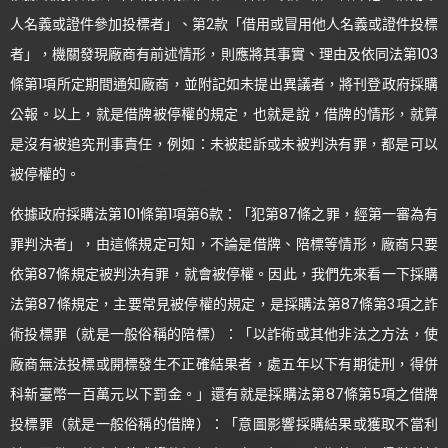
人名義或證件參加投標者」、第2款「借用或冒用他人名義或證件投標
者」，機關發現廠商有前述情形，則應將其事實、理由及依同法第103
條第1項所定期間通知廠商，並附記如未提出異議者，將刊登政府採購
公報。以上，就是借牌被停權的規定，也就是說，借牌的情形，就算
是沒有被追究刑事責任，例如：未被起訴或未被判決有罪，都是可以
被停權的。
依據政府採購法第101條第1項第6款：「犯第87條之罪，經第一審為有
罪判決者」，由這條規定可知，不論是借牌、陪標等情形，廠商只要
依第87條規定被判決有罪，就會被停權。因此，我們先來看一下採購
法第87條規定，主要常見被停權的規定，是採購法第87條第3項之詐
術投標罪（就是一般俗稱的陪標）：「以詐術或其他非法之方法，使
廠商無法投標或開標發生不正確結果者，處五年以下有期徒刑，得併
科新臺幣一百萬元以下罰金。」還有就是採購法第87條第5項之借牌
投標罪（就是一般俗稱的借牌）：「意圖影響採購結果或獲取不當利