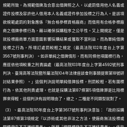
規範所致，為規範借牌及合意出借牌照之人，以處罰借用他人名義或
證件投標及容許他人借用本人名義或證件參加投標之行為人。是該項
欲規範處罰的對象應係『無合格參標資格廠商』而借用有合格參標廠
商之借牌參標行為，藉以確保採購程序之公平性。又上開規定，僅是
就投標廠商單方面意圖影響採購結果或獲取不當利益，而為單純借牌
投標之行為，所增訂處罰較輕之規定（最高法院102年度台上字第
3567號刑事判決）。如非單純之借牌情形，而有同條他項圍標行為，
應逕依他項較重之刑責論處（最高法院103年度台上字第4592號刑事
判決、臺灣高等法院暨所屬法院104年法律座談會刑事類提案第18號研
討結果參照）。」這個判決說明單純借牌投標，刑罰較輕，若有圍標
行為，依其他刑責處理，也就是採購法第87條第5項借牌罪是比陪標
罪來得輕，這個判決有說明理由了，總之，二種是不同類型就對了。
（3）、最高法院110年度台上字第3617號刑事判決意旨：「政府採購
法第87條第3項規定『以詐術或其他非法之方法，使廠商無法投標或