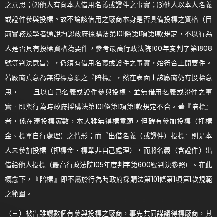
之意思；⑵他人有向本人借用名義或證件之事實；⑶他人以本人名義
或證件參與投標。故不論該借用之廠商本身是否具備投標之資格（目
前實務及學者通說均認政府採購法第101條第1項第1款規定，不以行為
人是否具有投標資格為要件，參考最高行政法院100年度判字第1808
號等判決意旨），仍須有借用名義或證件之事實，始符合上開要件。
若廠商真意為無得標意願之『陪標』，然在表面上該廠商仍有投標意
思， 且以自己名義或證件參與投標，並無借用名義或證件之事
實，即與行為時政府採購法第101條第1項第1款規定不合。蓋『陪標』
者，係在湊投標家數，本人雖無得標意願，但確有參加投標（押標
金、標單自行處理）之情形；而『出借名義（或證件）投標』則是本
人未參加投標（押標金、標單非自己處理），而將名義（含證件）出
借給他人投標（最高行政法院105年度判字第600號判決參照）。在此
概念下，『陪標』即不屬於行為時政府採購法第101條第1項第1款規範
之範圍。
（三）被告雖謂數個有參與投標之廠商，事先共同謀議得標廠商，其