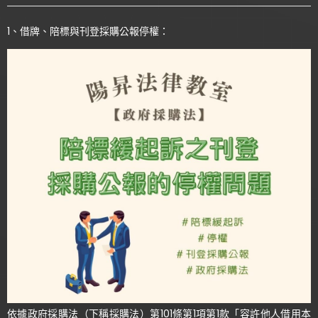
1、借牌、陪標與刊登採購公報停權：
依據政府採購法（下稱採購法）第101條第1項第1款「容許他人借用本