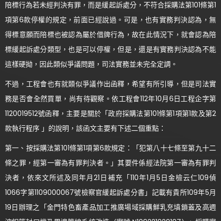
陪標行為若未經判決有罪，而是緩起訴處分，不符合採購法第101條第1
項第6款停權的規定，前面已經說過。可是，也有實務判決認為，無
得標意願而陪標也被認為屬於借牌行為，故在此情況下，就會認為陪
標緩起訴處分類型，也是可以停權，但是，還是有實務判決認為不能
這樣硬拗，因此類似爭議問題，司法實務並未完全定調。
不過，工程會也有就類似爭議作出函釋，希望有所引導，但是司法實
務是否會全然買單，尚有待觀察。依工程會112年10月6日工程企字第
1120019512號函釋，主要是關於「政府採購法第101條第1項第1款及第2
款執行程序 」的說明，該函文主要有下述二個重點：
第一、按採購法第101條第1項第6款規定：「犯第八十七條至第九十二
條之罪，經第一審為有罪判決者。」其要件係經法院第一審為有罪判
決者，依來文所述及同年月21日補充「110年1月5日金檢云仁109偵
1066字第1109000067號檢察官緩起訴處分書」記載有貴所109年5月
19日辦理之「金門特色畜產品加工推廣場域採購鮮乳充填鎖蓋及高週