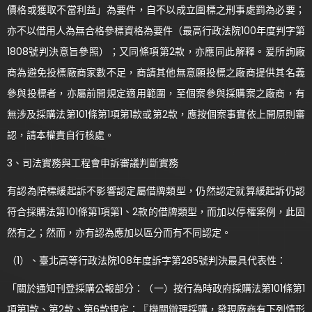
價格或獲取不當利益」為要件，自不以成立圍標之刑事處罰為必要；
亦不以借用人為無合格參標資格為要件（最高行政法院100年度判字第
1808號判決意旨參照）；又同條項第2款，亦應同此解釋。爰所詢廠
商為避免投標廠商家數不足，商請其他無意願投標之廠商提供其名義
參與投標者，亦屬前開規定適用範圍，至個案參與採購案之廠商，有
無涉及採購法第101條第1項第1款或第2款，應按個案事實依上開原則審
認，請本權責自行核處。
3、司法實務與工程會申訴審議判斷實務
有認為陪標緩起訴不影響認定屬借牌類型，仍然認定就算緩起訴仍認
符合採購法第101條第1項第1、2款的借牌類型，而加以停權案例，此固
然有之；然而，亦有認為應加以區分而有不同認定。
（1）、臺北高等行政法院108年度訴字第285號判決最具代表性：
「關於通知刊登採購公報部分：（一）按行為時政府採購法第101條第1
項第1款、第2款、第6款規定：『機關辦理採購，發現廠商有下列情形