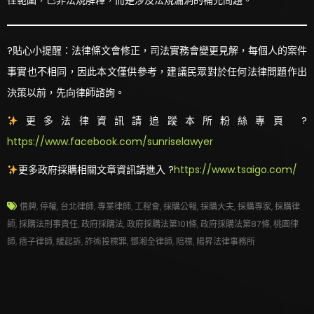
性範圍，已非法規解釋，而是涉及法規漏洞的補充問題。
?貼心小提醒：法律條文會修正，司法實務會變更見解，每個人的案件
事實也不相同，因此本文僅供參考，建議民眾對於任何法律問題作出
決策以前，先向律師諮詢。
更多法律資訊請追蹤本所粉絲專頁 ?
https://www.facebook.com/sunriselawyer
更多政府採購相關文章資訊請進入 ?
https://www.tsaigo.com/
借牌
,
停權
,
台北律師
,
專業律師
,
工程會
,
採購公報
,
採購大夫
,
採購專家
,
採購律
師
,
採購法刑事責任
,
政府採購法
,
政府採購法第101條
,
政府採購法第87條
,
桃園律
師
,
痞子律師
,
緩起訴
,
詐術投標罪
,
鄧湘全律師
,
陪標
,
陽昇法律事務所