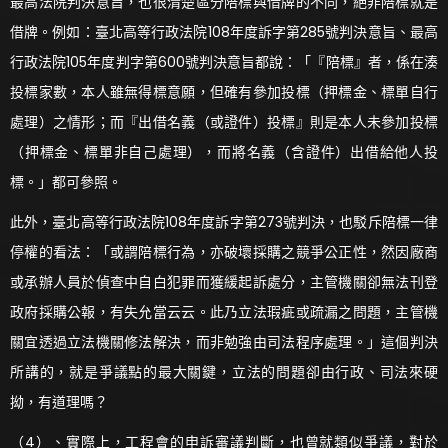
最高法院判決意旨，也很清楚區分陪標與借牌的不同，絕非陪標就是
借牌。例如：臺北高等行政法院108年度訴字第285號判決意旨、最高
行政法院105年度判字第600號判決意旨都說：「『陪標』者，係在湊
投標家數，本人雖無得標意願，但確有參加投標（押標金、標單自行
處理）之情形；而『出借名義（或證件）投標』則是本人未參加投標
（押標金、標單非自己處理），而將名義（含證件）出借給他人投
標。」都可參照。
此外，臺北高等行政法院108年度訴字第273號判決，也駁斥陪標一律
停權的看法：「或謂陪標行為，亦破壞採購之競爭公正性，然因廠商
或承辦人員於偵查中自白犯罪而獲緩起訴處分，主管機關卻無法刊登
政府採購公報，有失允當云云。此乃立法瑕疵或疏漏之問題，主管機
關宜透過立法機關修法解決，而非勉強由司法程序處理。」這個判決
所講的，就是爭議點的最大關鍵，立法的問題卻由行政、司法來硬
拗，有道理嗎？
（4）、實際上，工程會的申訴審議判斷，也曾就類似爭議，對於