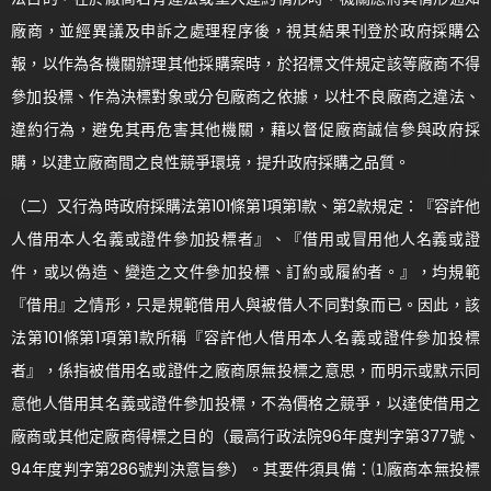
廠商，並經異議及申訴之處理程序後，視其結果刊登於政府採購公
報，以作為各機關辦理其他採購案時，於招標文件規定該等廠商不得
參加投標、作為決標對象或分包廠商之依據，以杜不良廠商之違法、
違約行為，避免其再危害其他機關，藉以督促廠商誠信參與政府採
購，以建立廠商間之良性競爭環境，提升政府採購之品質。
（二）又行為時政府採購法第101條第1項第1款、第2款規定：『容許他
人借用本人名義或證件參加投標者』、『借用或冒用他人名義或證
件，或以偽造、變造之文件參加投標、訂約或履約者。』，均規範
『借用』之情形，只是規範借用人與被借人不同對象而已。因此，該
法第101條第1項第1款所稱『容許他人借用本人名義或證件參加投標
者』，係指被借用名或證件之廠商原無投標之意思，而明示或默示同
意他人借用其名義或證件參加投標，不為價格之競爭，以達使借用之
廠商或其他定廠商得標之目的（最高行政法院96年度判字第377號、
94年度判字第286號判決意旨參）。其要件須具備：⑴廠商本無投標