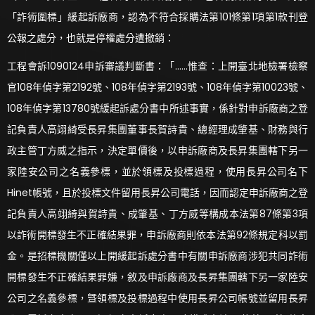
「詐術圍標」緩起訴廠商，認為不符合採購法第101條第1項第1款刊登
公報之處分，也就是停權處分遭撤銷：
工程會訴1090124申訴審議判斷書：「……惟查：上開臺北地檢署檢察
官108年偵字第2192號、108年偵字第2193號、108年偵字第10023號、
108年偵字第13780號緩起訴處分書中所述事實，係針對申訴廠商之登
記負責人高翊綺受長昇集團董事長賀詩貴、總經理成肇基、財務與行
政主管丁方威之指示，決定單價後，以申訴廠商及長昇集團轄下另一
家陸安公司之名義參標，並於領標及投標過程，使用長昇公司名下
Hinet帳號，且於投標文件留用長昇公司電話，因而認定申訴廠商之登
記負責人高翊綺與賀詩貴、成肇基、丁方威等構成本法第87條第3項
以詐術開標發生不正確結果罪，申訴廠商則依本法第92條規定科以罰
金。是招標機關僅以上開緩起訴處分書中有關申訴廠商涉犯共同詐術
開標發生不正確結果罪嫌，敘及申訴廠商及長昇集團轄下另一家陸安
公司之名義參標，曁領標及投標過程中使用長昇公司帳號並留用長昇