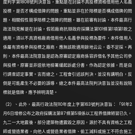
度判字第1808號判決意旨，重點是在討論不具投標資格借用他人名義
投標，是否才構成借牌的問題，重點並非在於陪標是否構成借牌的問
題，相關假性競爭陪標之借牌的問題，雖在前審有討論，本件最高行
政法院見解是在討論，假若廠商抗辯政府採購法第101條第1項第1款之
適用，須以不具資格廠商借用他人名義參與投標為要件，本件借用人
係屬有資格參與投標之廠商，應無該款適用餘地云云，委不足採。再
則，本件最高法院意旨是認為原審認定廠商係容許借名予其他公司參
與投標，原審並非逕依地檢署緩起訴處分書，作為認定依據，而是自
行調查認定事實。言而總之，工程會引述該判決，並沒有講明白，反
倒是可能產生不必要的誤導，總之本件最高法院判決意旨並沒有說陪
標就是借牌，應予辨明清楚。
（2）、此外，最高行政法院110年度上字第163號判決意旨：「91年2
月6日增修公布之政府採購法第87條第5項係以工程界借牌陋習已久，
九二一大地震後，部分建築物遭震毀之原因，源於不具有資格之工程
師或營造業者，向他人或營造業者借牌、偷工減料或施工不符合施工