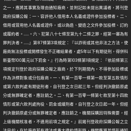
之一，應將其事實及理由通知廠商，並附記如未提出異議者，將刊登
政府採購公報：一、容許他人借用本人名義或證件參加投標者。二、
借用或冒用他人名義或證件，或以偽造、變造之文件參加投標、訂約
或履約者。……。六、犯第八十七條至第九十二條之罪，經第一審為有
罪判決者。……』第87條第3項規定：『以詐術或其他非法之方法，使
廠商無法投標或開標發生不正確結果者，處5年以下有期徒刑，得併科
新臺幣100萬元以下罰金。』行為時第103條第1項規定：『依前條第三
項規定刊登於政府採購公報之廠商，於下列期間內，不得參加投標或
作為決標對象或分包廠商。一、有第一百零一條第一款至第五款情形
或第六款判處有期徒刑者，自刊登之次日起三年。但經判決撤銷原處
分或無罪確定者，應註銷之。二、有第一百零一條第七款至第十四款
情形或第六款判處拘役、罰金或緩刑者，自刊登之次日起一年。但經
判決撤銷原處分或無罪確定者，應註銷之。機關採購因特殊需要，經
上級機關核准者，不適用前項之規定。』前揭刊登政府採購公報之立
法目的，在於廠商若有違法或重大違約情形時，機關應將其情形通知