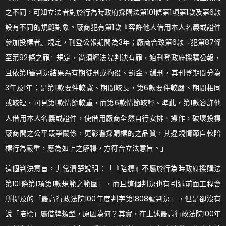
之不同，可知立法者對於行為時政府採購法第101條第1項第1款及第6款
設有不同的規範對象。廠商犯有第1款『容許他人借用本人名義或證件
參加投標者』規定，刊登公報期間為3年；廠商合致第6款『犯第87條
至第92條之罪』規定，尚須經法院判決有罪，始刊登政府採購公報，
且依第1審判決結果為有期徒刑或拘役、罰金、緩刑，其刊登期間分為
3年及1年；是第1款要件較寬、期間較長，第6款要件較嚴、期間相同
或較短，可見第1款情節較重，而第6款情節較輕。準此，第1款容許他
人借用本人名義或證件，使借用廠商全然自行安排、操作，破壞投標
廠商間之公平競爭關係，更影響採購標的之品質，其違規情節自較陪
標行為嚴重，應為如上之解釋，方符合立法意旨。」
這個判決意旨，非常清楚說明：「『陪標』不屬於行為時政府採購法
第101條第1項第1款規範之範圍」，而且這個判決也有引述前面工程會
所提及的「最高行政法院100年度判字第1808號判決」，但是卻沒有
說「陪標」屬借牌類型，原因為何？其實，在上述最高行政法院100年