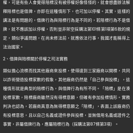
權，可是有些人會覺得陪標沒有被停權好像怪怪的，就會想盡辦法解
釋陪標也是借牌，亦即在這種情形下，也可加以停權。其實，這樣的
講法是有問題的，借牌行為與陪標行為是不同的，若陪標行為不是借
牌，就不應該加以停權，否則豈非架空採購法第101條第1項第6款的規
定，類似爭議問題，在尚未修法前，就應依法行事，我國才能稱得上
法治國家。
2、借牌與陪標關於停權之司法實務
類似擔心流標而找其他廠商來投標，使得達到三家廠商以開標，共同
以詐術營造投標家數的假象，其他廠商仍然是「自己參與投標」，這
種情形就是典型的陪標行為，與借牌行為有所不同。「陪標」是在湊
投標家數，陪標廠商雖然沒有得標意願，但確有參加投標情形。實務
判決也認為，若廠商真意為無得標意願之「陪標」，表面上該廠商仍
有投標意思，且以自己名義或證件參與投標，並無借用名義或證件之
事實，非屬借牌行為，應屬陪標行為（採購法第87條第3項）。