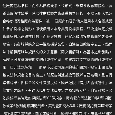
他廠商僅為陪標，而不為價格競爭，致形式上雖有多數廠商投標，實
質係屬假性競爭，藉以達由謀議之廠商得標之目的，不以借用人為無
合格參標資格廠商為要件，祇 要廠商有容許他人借用本人名義或證
件參加投標之情形，即便借用人本身具有投標資格，只為達法定投標
廠商家數以遂得標目的，而參與投標，已足以破壞投標廠商間之競爭
關係，有礙於採購之公平性及採購品質，自違反該款規定云云。然而
法律解釋應以法規條文的文字意義（即文義解釋）為基本之出發點，
解釋不可背離法規條文的可能性範圍，如果超越文字意義的可能性範
圍，已非法規解釋， 而是涉及法規漏洞的補充問題。被告上開見解
雖以法律規定之目的論之，然原告與進益公司既以自己名義，且自行
準備標單、押標金等文件參加投標，顯已逸脫『借用名義或證件』法
條文字之範圍，有違人民對於法律規定之認知與期待，自無可採。又
依前述行為時政府採購法第103條規定，廠商犯有同法第101條第1項第1
款或第6款判處有期徒刑者，其刊登期間為3年；廠商倘犯有第101條第
1項第6款判處拘役、罰金或緩刑者，其刊登期間為1年。由此刊登期間