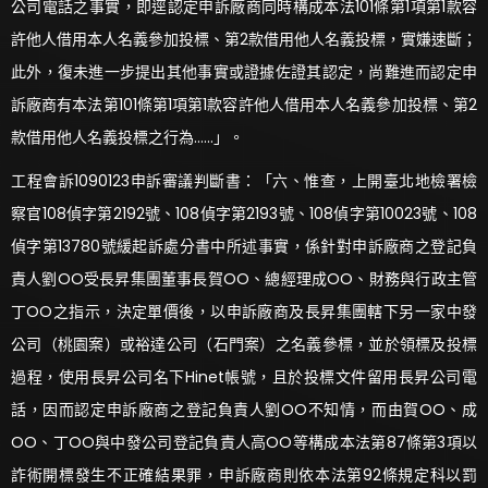
公司電話之事實，即逕認定申訴廠商同時構成本法101條第1項第1款容
許他人借用本人名義參加投標、第2款借用他人名義投標，實嫌速斷；
此外，復未進一步提出其他事實或證據佐證其認定，尚難進而認定申
訴廠商有本法第101條第1項第1款容許他人借用本人名義參加投標、第2
款借用他人名義投標之行為……」。
工程會訴1090123申訴審議判斷書：「六、惟查，上開臺北地檢署檢
察官108偵字第2192號、108偵字第2193號、108偵字第10023號、108
偵字第13780號緩起訴處分書中所述事實，係針對申訴廠商之登記負
責人劉OO受長昇集團董事長賀OO、總經理成OO、財務與行政主管
丁OO之指示，決定單價後，以申訴廠商及長昇集團轄下另一家中發
公司（桃園案）或裕達公司（石門案）之名義參標，並於領標及投標
過程，使用長昇公司名下Hinet帳號，且於投標文件留用長昇公司電
話，因而認定申訴廠商之登記負責人劉OO不知情，而由賀OO、成
OO、丁OO與中發公司登記負責人高OO等構成本法第87條第3項以
詐術開標發生不正確結果罪，申訴廠商則依本法第92條規定科以罰