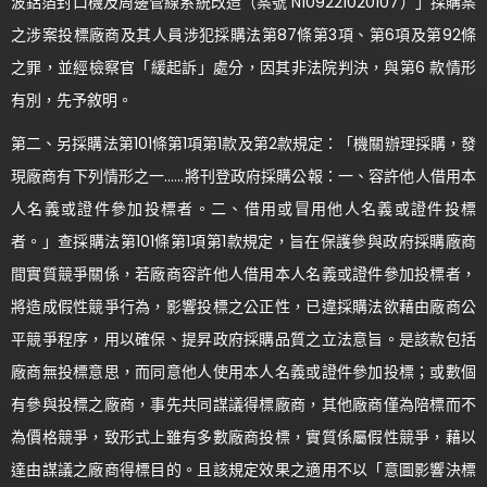
波鋁箔封口機及周邊管線系統改造（案號 N109221020107）」採購案
之涉案投標廠商及其人員涉犯採購法第87條第3項、第6項及第92條
之罪，並經檢察官「緩起訴」處分，因其非法院判決，與第6 款情形
有別，先予敘明。
第二、另採購法第101條第1項第1款及第2款規定：「機關辦理採購，發
現廠商有下列情形之一……將刊登政府採購公報：一、容許他人借用本
人名義或證件參加投標者。二、借用或冒用他人名義或證件投標
者。」查採購法第101條第1項第1款規定，旨在保護參與政府採購廠商
間實質競爭關係，若廠商容許他人借用本人名義或證件參加投標者，
將造成假性競爭行為，影響投標之公正性，已違採購法欲藉由廠商公
平競爭程序，用以確保、提昇政府採購品質之立法意旨。是該款包括
廠商無投標意思，而同意他人使用本人名義或證件參加投標；或數個
有參與投標之廠商，事先共同謀議得標廠商，其他廠商僅為陪標而不
為價格競爭，致形式上雖有多數廠商投標，實質係屬假性競爭，藉以
達由謀議之廠商得標目的。且該規定效果之適用不以「意圖影響決標