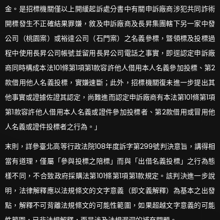
金。是招標機關僅以上開緩起訴處分書中有關申訴廠商涉犯共同詐術
開標發生不正確結果罪嫌，敘及申訴廠商及長昇集團轄下另一家中發
公司（桃園案）或裕達公司（石門案）之名義參標，曁領標及投標過
程中使用長昇公司帳號並留用長昇公司電話之事實，即逕認定申訴廠
商同時構成本法101條第1項第1款容許他人借用本人名義參加投標、第2
款借用他人名義投標，實嫌速斷；此外，招標機關復未進一步提出其
他事實或證據佐證其認定，尚難進而認定申訴廠商有本法第101條第1項
第1款容許他人借用本人名義或證件參加投標者、第2款借用或冒用他
人名義或證件投標者之行為。」
末則，詳參臺北高等行政法院108年度訴字第299號判決意旨，講得相
當有道理，僅屬「參與投標之陪標」而與「出借名義投標」之行為態
樣不同，不合致政府採購法第101條第1項第1款規定。該判決進一步說
明，法律解釋應以法規條文的文字意義（即文義解釋）為基本之出發
點，解釋不可背離法規條文的可能性範圍，如果超越文字意義的可能