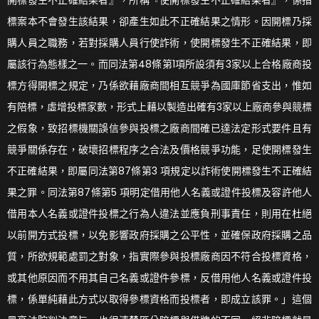
開標發生不正確結果者』，所稱『使開標發生不正確結果者』，係指
標案本不會發生該結果，卻產生如此不正確結果之情形。因開標乃採
購人員之職務，若對採購人員行使詐術，使開標發生不正確結果，即
屬該行為態樣之一。而同法第48條第1項所設須有3家以上合格廠商投
標方得開標之規定，乃係欲藉廠商間相互競爭為國庫節省支出，惟如
有陪標，虛增投標家數，形式上藉以製造出確有3家以上廠商參與競標
之假象，致招標機關誤信參與投標之廠商間確已達法定形式要件且有
競爭關係存在，破壞招標程序之合法及價格競爭功能，足使開標發生
不正確結果，即屬同法第87條第3 項規定以詐術使開標發生不正確結
果之罪。同法第87條第5 項明定借用他人名義或證件投標及容許他人
借用本人名義或證件投標之行為人違法並應負刑事責任，則用在杜絕
以前開方式投標，以免影響政府採購之公平性，並確保政府採購之品
質，所欲規範處罰之對象，指實際參與投標廠商因不符合投標資格，
或其他原因而不用其自己名義或證件參標，反借用他人名義或證件投
標，係單純藉此方式以取得參標資格而投標者，即成立該罪。」這個