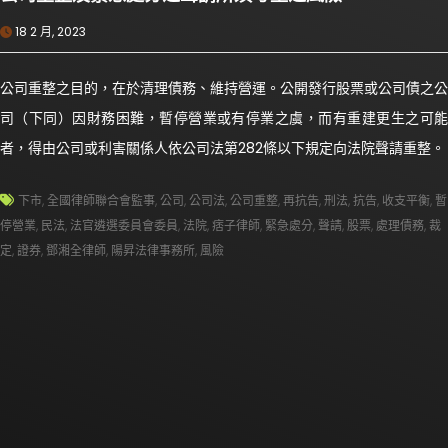
18 2 月, 2023
公司重整之目的，在於清理債務、維持營運。公開發行股票或公司債之公
司（下同）因財務困難，暫停營業或有停業之虞，而有重建更生之可能
者，得由公司或利害關係人依公司法第282條以下規定向法院聲請重整。
下市
,
全國律師聯合會監事
,
公司
,
公司法
,
公司重整
,
再抗告
,
刑法
,
抗告
,
收支平衡
,
暫
停營業
,
民法
,
法官遴選委員會委員
,
法院
,
痞子律師
,
緊急處分
,
聲請
,
股票
,
處理債務
,
裁
定
,
證券
,
鄧湘全律師
,
陽昇法律事務所
,
風險