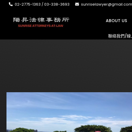
02-2775-1363 / 03-338-3693
sunriselawyer@gmail.co
ABOUT US
聯絡我們/線