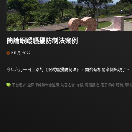
簡論跟蹤騷擾防制法案例
2 11 月, 2022
今年六月一日上路的《跟蹤騷擾防制法》，開始有相關案例出現了。
不當追求
,
全國律師聯合會監事
,
妨害名譽
,
守候
,
尾隨接近
,
痞子律師
,
盯梢
,
跟蹤