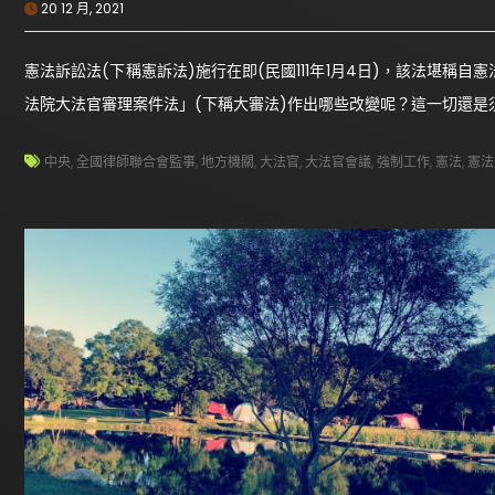
20 12 月, 2021
憲法訴訟法(下稱憲訴法)施行在即(民國111年1月4日)，該法堪
法院大法官審理案件法」(下稱大審法)作出哪些改變呢？這一切還是
中央
,
全國律師聯合會監事
,
地方機關
,
大法官
,
大法官會議
,
強制工作
,
憲法
,
憲法