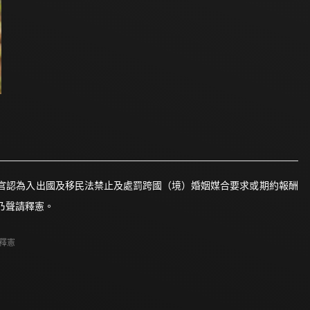
官認為入出國及移民法禁止及處罰跨國（境）婚姻媒合要求或期約報酬
乃聲請釋憲。
釋憲