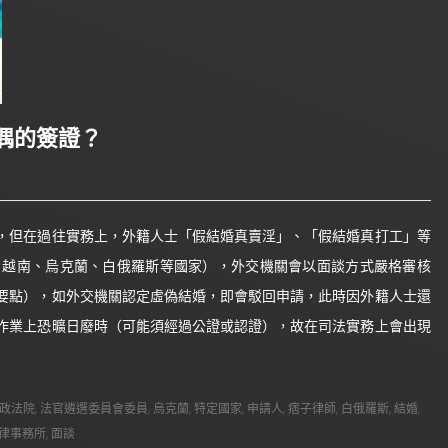
偶的簽證？
，但在過往實務上，外籍人士「假結婚真賣淫」、「假結婚真打工」等
、越南、烏克蘭、白俄羅斯等國家），外交機關會以面談方式嚴格審核
要點），如外交機關認定虛偽結婚，即會駁回申請，此時因外籍人士還
作業上恐曠日廢時（可能須經過公證或認證），故在司法實務上會出現
政法院
,
法官遴選委員會委員
,
烏克蘭
,
特定國家
,
申請人
,
痞子律師
,
白俄羅斯
,
結婚
,
律事務所
,
面談