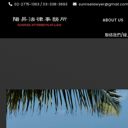
02-2775-1363 / 03-338-3693
sunriselawyer@gmail.co
ABOUT US
聯絡我們/線