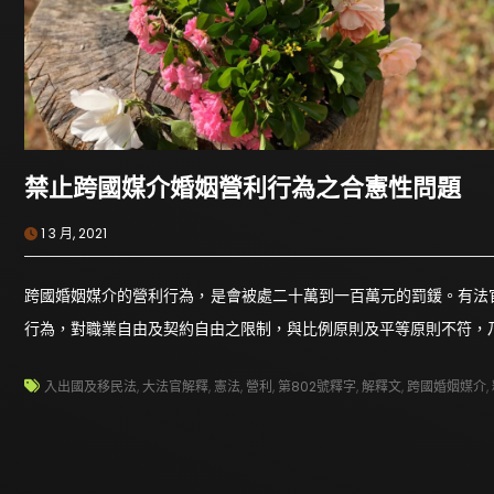
禁止跨國媒介婚姻營利行為之合憲性問題
1 3 月, 2021
跨國婚姻媒介的營利行為，是會被處二十萬到一百萬元的罰鍰。有法
行為，對職業自由及契約自由之限制，與比例原則及平等原則不符，
入出國及移民法
,
大法官解釋
,
憲法
,
營利
,
第802號釋字
,
解釋文
,
跨國婚姻媒介
,