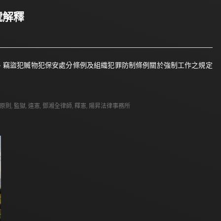
號解釋
告刑法、竊盜犯贓物犯保安處分條例及組織犯罪防制條例關於強制工作之規定
原則
,
監獄
,
違憲
,
鄧湘全律師
,
釋憲
,
陽昇法律事務所