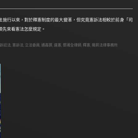
稱自憲法施行以來，對於釋憲制度的最大變革，但究竟憲訴法相較於前身「司
須先來看憲法怎麼規定。
訴訟法
,
憲訴法
,
立法委員
,
通姦罪
,
違憲
,
鄧湘全律師
,
釋憲
,
陽昇法律事務所