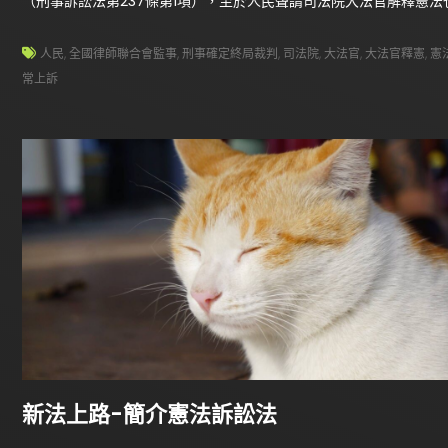
（刑事訴訟法第237條第1項），至於人民聲請司法院大法官解釋憲
人民
,
全國律師聯合會監事
,
刑事確定終局裁判
,
司法院
,
大法官
,
大法官釋憲
,
憲
常上訴
新法上路-簡介憲法訴訟法