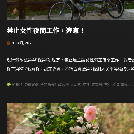
禁止女性夜間工作，違憲！
20 8 月, 2021
現行勞基法第49條第1項規定，禁止雇主讓女性勞工夜間工作，違
釋字第807號解釋，認定違憲，不符合憲法第7條對人民平等權的保
勞基法
,
勞資會議
,
台北高等行政法院
,
大法官
,
女性
,
家樂福
,
性別
,
救濟
,
華航
,
違