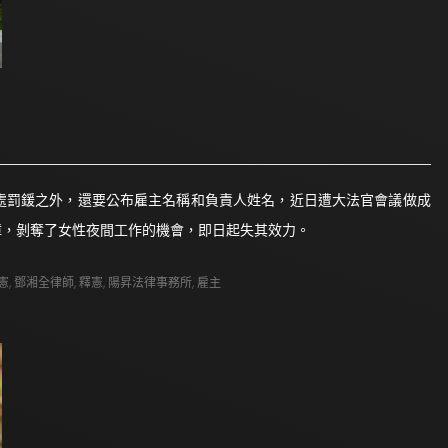
者處罰鍰之外，還要公布雇主名稱和負責人姓名，近日遭大法官會議做成
障，剝奪了女性夜間工作的機會，即日起失其效力。
憲
,
鄧湘全律師
,
釋憲
,
陽昇法律事務所
,
雇主