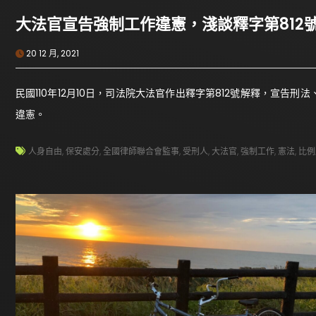
大法官宣告強制工作違憲，淺談釋字第812
20 12 月, 2021
民國110年12月10日，司法院大法官作出釋字第812號解釋，宣
違憲。
人身自由
,
保安處分
,
全國律師聯合會監事
,
受刑人
,
大法官
,
強制工作
,
憲法
,
比例