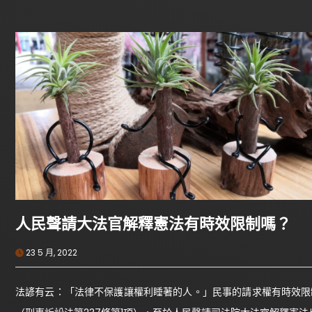
人民聲請大法官解釋憲法有時效限制嗎？
23 5 月, 2022
法諺有云：「法律不保護讓權利睡著的人。」民事的請求權有時效限制