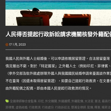
人民得否提起行政訴訟請求機關核發外籍配
17 1 月, 2023
我國人民與外籍人士結婚後，可以申請依親居留簽證，合法居留臺灣
情況層出不窮，對於「特定國家」之外籍人士（例如印尼、菲律賓
（參外交部及駐外館處辦理外國人與我國國民結婚申請來臺面談作業
不在臺灣（因還未取得居留簽證），如要自己提起行政救濟，在文書
由外籍配偶之配偶，即由本國人民提起行政救濟的情況。
全國律師聯合會監事
,
印尼
,
外交機關
,
外國護照
,
外籍配偶
,
大法官
,
憲法
,
最高行
菲律賓
,
虛偽結婚
,
行政救濟
,
行政處分
,
行政訴訟法
,
鄧湘全律師
,
配偶
,
釋憲
,
陽昇法