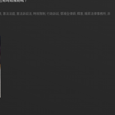
法也有時效限制嗎？
法
,
憲法法庭
,
憲法訴訟法
,
時效限制
,
行政訴訟
,
鄧湘全律師
,
釋憲
,
陽昇法律事務所
,
非