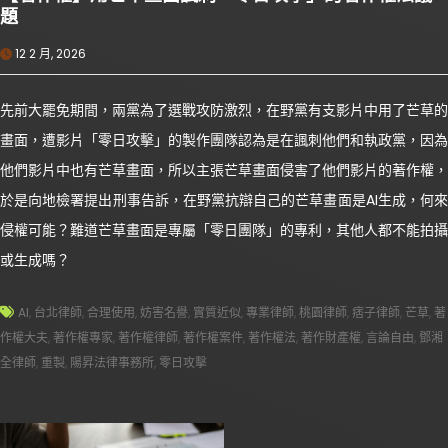
題
12 2 月, 2026
先前大罷免期間，兩黨為了選戰攻防激烈，在野黨有支影片中用了芒草的
畫面，遭影片「零日攻擊」的製作團隊認為是在諷刺他們和執政黨，因為
他們影片中也有芒草畫面，所以主張芒草畫面侵害了他們影片的著作權，
於是向地檢署提出刑事告訴，在野黨抗辯自己的芒草畫面是AI生成，何來
侵權可能？難道芒草畫面是專屬「零日團隊」的專利，其他人都不能拍攝
或生成嗎？
AI
,
台北律師
,
合理使用
,
妨害名譽
,
實質近似
,
專業律師
,
桃園律師
,
痞子律師
,
芒草
,
著
作權大夫
,
著作權專家
,
著作權律師
,
著作權案件
,
著作權法
,
著作財產權
,
言論自由
,
鄧湘
全律師
,
重製
,
陽昇法律事務所
,
零日攻擊