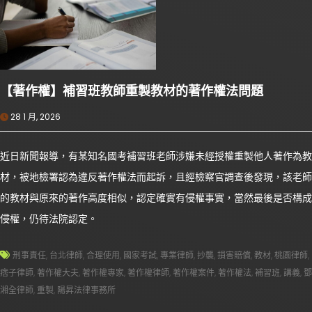
【著作權】補習班教師重製教材的著作權法問題
28 1 月, 2026
近日新聞報導，有某知名國考補習班老師涉嫌未經授權重製他人著作為教
材，被地檢署認為違反著作權法而起訴，且經檢察官調查後發現，該老師
的教材與原來的著作高度相似，認定確實有侵權事實，當然最後是否構成
侵權，仍待法院認定。
刑事責任
,
台北律師
,
合理使用
,
國家考試
,
專業律師
,
抄襲
,
損害賠償
,
教材
,
桃園律師
,
痞子律師
,
著作權大夫
,
著作權專家
,
著作權律師
,
著作權案件
,
著作權法
,
補習班
,
講義
,
鄧
湘全律師
,
重製
,
陽昇法律事務所