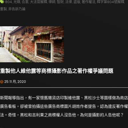
804
,
光碟
,
合憲
,
大法官解釋
,
律師
,
智財
,
法律
,
盜版
,
著作權法
,
釋字第804號解釋
,
重製
,
非告訴乃論
重製他人維他露等商標攝影作品之著作權爭議問題
25 11 月, 2020
新聞報導指出，有一家懷舊雜貨店印製維他露、黑松沙士等圖樣做為商店
廣告看板，卻被曾拍攝這些廣告商標圖片胡姓作者提告，認為違反著作權
法。奇怪，黑松和吉利果之商標權人沒告他，為何是攝影的人告他呢？