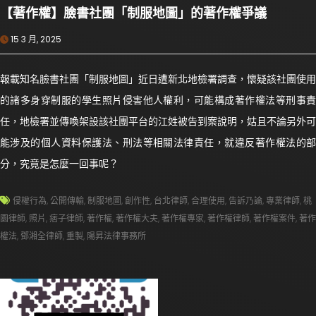
【著作權】臉書社團「制服地圖」的著作權爭議
15 3 月, 2025
報載知名臉書社團「制服地圖」近日遭新北地檢署調查，懷疑該社團使用
的諸多身穿制服的學生照片侵害他人權利，可能構成著作權法等刑事責
任，地檢署並傳喚架設該社團平台的江姓被告到案說明，姑且不論另外可
能涉及的個人資料保護法、刑法等相關法律責任，就違反著作權法的部
分，究竟是怎麼一回事呢？
侵權行為
,
公開傳輸
,
制服地圖
,
創作性
,
台北律師
,
合理使用
,
告訴乃論
,
專業律師
,
桃
園律師
,
照片
,
痞子律師
,
著作權
,
著作權大夫
,
著作權專家
,
著作權律師
,
著作權案件
,
著作
權法
,
鄧湘全律師
,
重製
,
陽昇法律事務所