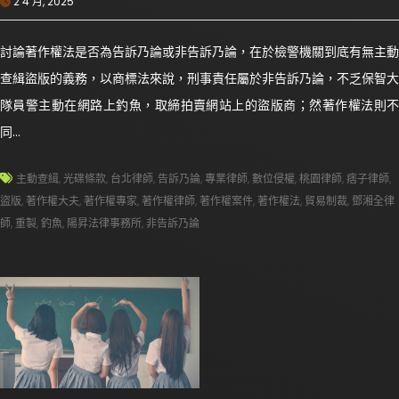
2 4 月, 2025
討論著作權法是否為告訴乃論或非告訴乃論，在於檢警機關到底有無主動
查緝盜版的義務，以商標法來說，刑事責任屬於非告訴乃論，不乏保智大
隊員警主動在網路上釣魚，取締拍賣網站上的盜版商；然著作權法則不
同…
主動查緝
,
光碟條款
,
台北律師
,
告訴乃論
,
專業律師
,
數位侵權
,
桃園律師
,
痞子律師
,
盜版
,
著作權大夫
,
著作權專家
,
著作權律師
,
著作權案件
,
著作權法
,
貿易制裁
,
鄧湘全律
師
,
重製
,
釣魚
,
陽昇法律事務所
,
非告訴乃論