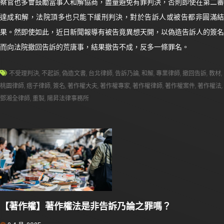
察官也多會鼓勵當事人和解協商，盡量避免有罪判決，否則即使在第二審
達成和解，法院頂多也只能下緩刑判決，對於告訴人或被告都非圓滿結
果。然即使如此，近日新聞報導有被告竟異想天開，以偽造告訴人的簽名
而向法院撤回告訴的荒唐事，結果撤告不成，反多一條罪名。
不受理判決
,
不起訴
,
偽造文書
,
台北律師
,
告訴乃論
,
和解
,
專業律師
,
撤回告訴
,
教材
,
桃園律師
,
痞子律師
,
簽名
,
著作權大夫
,
著作權專家
,
著作權律師
,
著作權案件
,
著作權法
,
鄧湘全律師
,
重製
,
陽昇法律事務所
【著作權】著作權法是非告訴乃論之罪嗎？