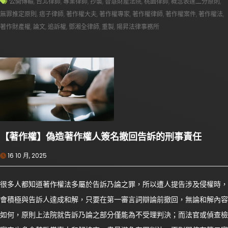
公開傳輸
,
台北律師
,
專業律師
,
抄襲
,
智慧財產法院
,
桃園律師
,
概念表達二分原則
,
無罪推定原則
,
痞子律師
,
著作權大夫
,
著作權專家
,
著作權律師
,
著作權案件
,
著作權法
,
著作財產權
,
論文
,
追訴權
,
鄧湘全律師
,
重製
,
陽昇法律事務所
【著作權】偽造著作權人簽名撤回告訴的刑事責任
16 10 月, 2025
很多人都知道著作權法多屬於告訴乃論之罪，所以遭人提告涉及侵權時，
會積極與告訴人達成和解，只要在第一審言詞辯論前撤回，無論和解內容
如何，原則上法院就告訴乃論之部分僅能為不受理判決；而法官或偵查檢