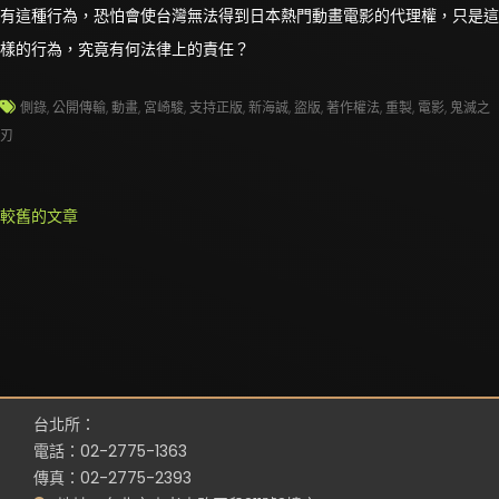
有這種行為，恐怕會使台灣無法得到日本熱門動畫電影的代理權，只是這
樣的行為，究竟有何法律上的責任？
側錄
,
公開傳輸
,
動畫
,
宮崎駿
,
支持正版
,
新海誠
,
盜版
,
著作權法
,
重製
,
電影
,
鬼滅之
刃
文
較舊的文章
章
導
覽
台北所：
電話：02-2775-1363
傳真：02-2775-2393