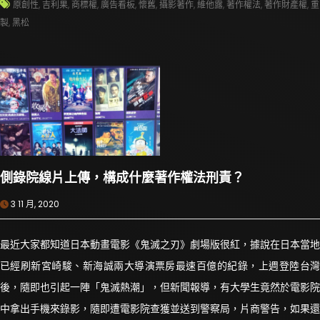
原創性
,
吉利果
,
商標權
,
廣告看板
,
懷舊
,
攝影著作
,
維他露
,
著作權法
,
著作財產權
,
重
製
,
黑松
側錄院線片上傳，構成什麼著作權法刑責？
3 11 月, 2020
最近大家都知道日本動畫電影《鬼滅之刃》劇場版很紅，據說在日本當地
已經刷新宮崎駿、新海誠兩大導演票房最速百億的紀錄，上週登陸台灣
後，隨即也引起一陣「鬼滅熱潮」，但新聞報導，有大學生竟然於電影院
中拿出手機來錄影，隨即遭電影院查獲並送到警察局，片商警告，如果還