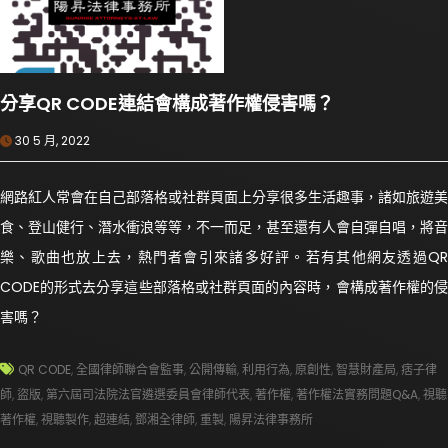
分享QR CODE連結會構成著作權侵害嗎？
30 5 月, 2022
網路紅人常會在自己部落格或社群頁面上分享很多生活趣事，諸如旅遊美
食、登山健行、潛水衝浪等等，不一而足，甚至還有人會自彈自唱，將音
樂、歌曲也放上去，熱門者會引來諸多好評。若有其他網友透過QR
CODE的形式去分享這些部落格或社群頁面的內容時，會構成著作權的侵
害嗎？
QR CODE
,
全國律師聯合會監事
,
公開傳輸
,
利用行為
,
原創性
,
智慧財產局
,
痞子律
師
,
盜版
,
第六屆司法院法官遴選委員會律師代表
,
著作權
,
著作權法實務問題Q&A
,
視聽
著作權
,
視聽製作
,
超連結
,
鄧湘全律師
,
重製
,
陽昇法律事務所