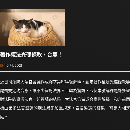
著作權法光碟條款，合憲！
1 6 月, 2021
近日司法院大法官會議作成釋字第804號解釋，認定著作權法光碟條款等
處罰規定均合憲，讓不少智財法界人士頗為驚訝，即使本號解釋是許多智
財法院的資深法官一起聲請的結果，大法官仍做成合憲性解釋，和之前同
樣由諸多法官聲請的刑法累犯加重規定，宣告違憲的結果，可謂大相逕
庭。