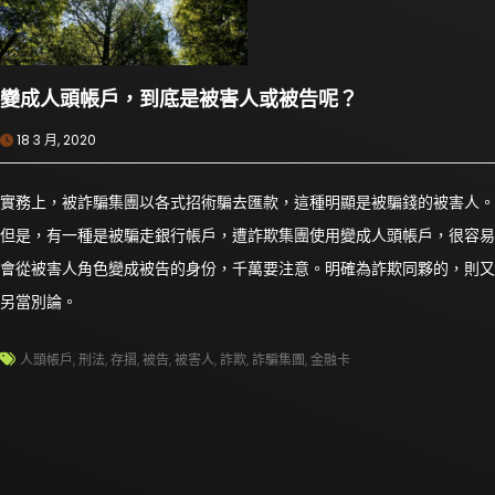
變成人頭帳戶，到底是被害人或被告呢？
18 3 月, 2020
實務上，被詐騙集團以各式招術騙去匯款，這種明顯是被騙錢的被害人。
但是，有一種是被騙走銀行帳戶，遭詐欺集團使用變成人頭帳戶，很容易
會從被害人角色變成被告的身份，千萬要注意。明確為詐欺同夥的，則又
另當別論。
人頭帳戶
,
刑法
,
存摺
,
被告
,
被害人
,
詐欺
,
詐騙集團
,
金融卡