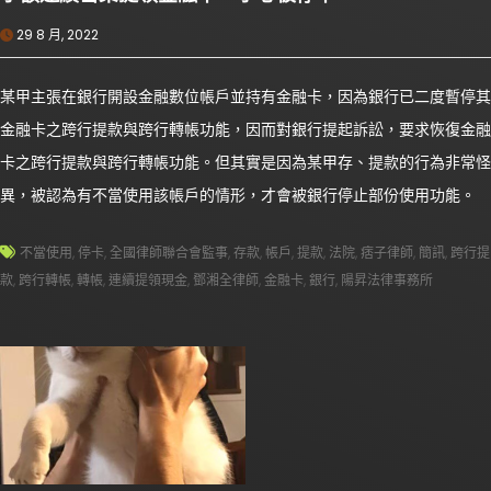
29 8 月, 2022
某甲主張在銀行開設金融數位帳戶並持有金融卡，因為銀行已二度暫停其
金融卡之跨行提款與跨行轉帳功能，因而對銀行提起訴訟，要求恢復金融
卡之跨行提款與跨行轉帳功能。但其實是因為某甲存、提款的行為非常怪
異，被認為有不當使用該帳戶的情形，才會被銀行停止部份使用功能。
不當使用
,
停卡
,
全國律師聯合會監事
,
存款
,
帳戶
,
提款
,
法院
,
痞子律師
,
簡訊
,
跨行提
款
,
跨行轉帳
,
轉帳
,
連續提領現金
,
鄧湘全律師
,
金融卡
,
銀行
,
陽昇法律事務所