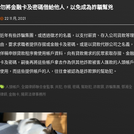
勿將金融卡及密碼借給他人，以免成為詐騙幫兇
22 11 月, 2021
近年有些詐騙集團，或透過徵才的名義，以支付薪資、存入公司貨款等理
由，要求求職者提供存摺或金融卡及密碼。或是以貸款代辦公司之名義，
佯稱申辦貸款程序需使用帳戶資料，向有貸款需求的民眾索取存摺、金融
卡及密碼，嗣後再將這些帳戶拿去作為供其他詐欺被害人匯款的人頭帳戶
使用，而這些提供帳戶的人，往往會被認為是詐欺罪的幫助犯。
人頭帳戶
,
全國律師聯合會監事
,
共犯
,
存摺
,
密碼
,
幫助犯
,
詐欺罪
,
詐騙集團
,
鄧湘全
律師
,
金融卡
,
陽昇法律事務所