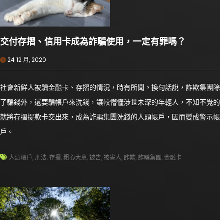
交付存摺、信用卡成為詐騙使用，一定有罪嗎？
24 12 月, 2020
社會新鮮人被騙金融卡、存摺的情況，時有所聞。換句話說，詐欺集團除
了騙錢外，還要騙帳戶來洗錢，讓較懵懂涉世未深的年輕人，不知不覺的
就將存摺提款卡交出來，成為詐騙集團洗錢的人頭帳戶，因而變成警示帳
戶。
人頭帳戶
,
刑法
,
存摺
,
粗心大意
,
被告
,
被害人
,
詐欺
,
詐騙集團
,
金融卡