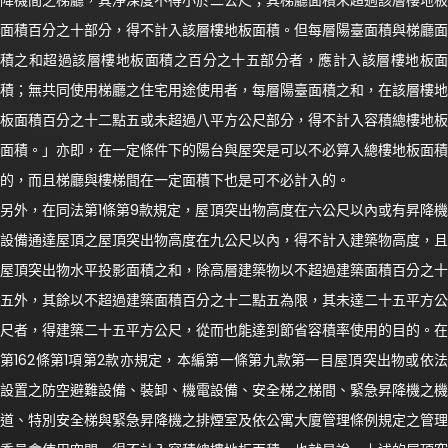
降機間之梯廳，其淨深度不得小於二公尺；其梯廳面積未超過該層樓地板
面積百分之十部分，得不計入該層樓地板面積。但每層陽臺面積與梯廳面
積之和超過該層樓地板面積之百分之十五部分者，應計入該層樓地板面
積；無共同使用梯廳之住宅用途使用者，每層陽臺面積之和，在該層樓地
板面積百分之十二點五或未超過八平方公尺部分，得不計入容積總樓地板
面積。」亦即，在一定條件下的陽台與屋突是可以不必算入總樓地板面積
的，而且梯廳與樓梯間在一定面積下也是可不必計入的。
另外，在同法第1條第9款規定，屋頂突出物高度在六公尺以內或有昇降機
設備通達屋頂之屋頂突出物高度在九公尺以內，得不計入建築物高度，且
屋頂突出物水平投影面積之和，除高層建築物以不超過建築面積百分之十
五外，其餘以不超過建築面積百分之十二點五為限，其未達二十五平方公
尺者，得建築二十五平方公尺，從而也能達到節省容積率使用的目的。在
第162條第1項第2款亦規定，本編第一條第九款第一目屋頂突出物或依法
設置之防空避難設備、裝卸、機電設備、安全梯之梯間、緊急昇降機之機
道、特別安全梯與緊急昇降機之排煙室及依公寓大廈管理條例規定之管理