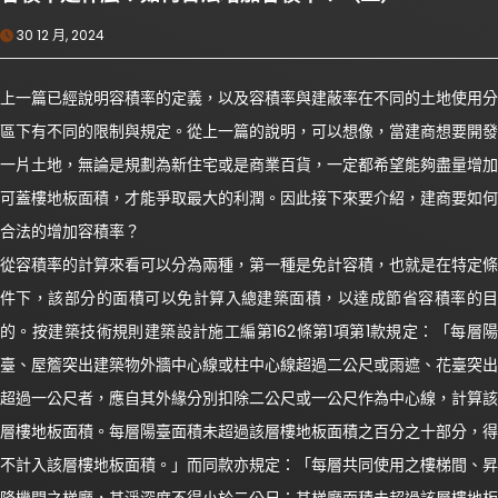
30 12 月, 2024
上一篇已經說明容積率的定義，以及容積率與建蔽率在不同的土地使用分
區下有不同的限制與規定。從上一篇的說明，可以想像，當建商想要開發
一片土地，無論是規劃為新住宅或是商業百貨，一定都希望能夠盡量增加
可蓋樓地板面積，才能爭取最大的利潤。因此接下來要介紹，建商要如何
合法的增加容積率？
從容積率的計算來看可以分為兩種，第一種是免計容積，也就是在特定條
件下，該部分的面積可以免計算入總建築面積，以達成節省容積率的目
的。按建築技術規則建築設計施工編第162條第1項第1款規定：「每層陽
臺、屋簷突出建築物外牆中心線或柱中心線超過二公尺或雨遮、花臺突出
超過一公尺者，應自其外緣分別扣除二公尺或一公尺作為中心線，計算該
層樓地板面積。每層陽臺面積未超過該層樓地板面積之百分之十部分，得
不計入該層樓地板面積。」而同款亦規定：「每層共同使用之樓梯間、昇