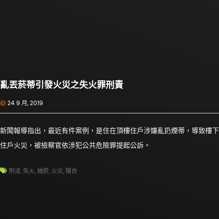
亂丟菸蒂引發火災之失火罪刑責
24 9 月, 2019
新聞報導指出，最近有件案例，是住在頂樓住戶涉嫌亂扔煙蒂，導致樓下
住戶火災，被檢察官依涉犯公共危險罪提起公訴。
刑法
,
失火
,
抽菸
,
火災
,
陽台