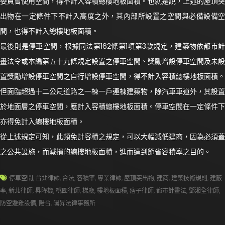
委員會使用空間，得不計入容積總樓地板面積。也就是說，上述的屋頂突
出物在一定條件下不計入高度之外，其內部所設置之空間與必備設備空
間，也得不計入總樓地板面積。
最後則是停車空間，根據同法第162條第1項第3款規定，建築物依都市計
畫法令或本編第五十九條規定設置之停車空間、獎勵增設停車空間及未設
置獎勵增設停車空間之自行增設停車空間，得不計入容積總樓地板面積。
但面臨超過十二公尺道路之一棟一戶連棟建築物，除汽車車道外，其設置
於地面層之停車空間，應計入容積總樓地板面積。停車空間在一定條件下
亦得免計入總樓地板面積。
從上述規定可知，此類免計容積之規定，可以大幅減低建商，因為必須蓋
之公共設施，而減損的總樓地板面積，進而達到節省容積率之目的。
停車空間
,
台北律師
,
合法
,
容積率
,
專業律師
,
屋頂突出物
,
建商
,
建築技術規則
,
建蔽
率
,
新北律師
,
昇降機
,
桃園律師
,
梯廳
,
樓地板面積
,
痞子律師
,
都市計畫法
,
鄧湘全律師
,
防空避難設備
,
陽台
,
陽昇法律事務所