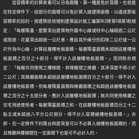
從容積率的計算來看可以分為兩種，第一種是免計容積，也就是
在特定條件下，該部分的面積可以免計算入總建築面積，以達成節省
容積率的目的。按建築技術規則建築設計施工編第162條第1項第1款規
定：「每層陽臺、屋簷突出建築物外牆中心線或柱中心線超過二公尺
或雨遮、花臺突出超過一公尺者，應自其外緣分別扣除二公尺或一公
尺作為中心線，計算該層樓地板面積。每層陽臺面積未超過該層樓地
板面積之百分之十部分，得不計入該層樓地板面積。」而同款亦規
定：「每層共同使用之樓梯間、昇降機間之梯廳，其淨深度不得小於
二公尺；其梯廳面積未超過該層樓地板面積百分之十部分，得不計入
該層樓地板面積。但每層陽臺面積與梯廳面積之和超過該層樓地板面
積之百分之十五部分者，應計入該層樓地板面積；無共同使用梯廳之
住宅用途使用者，每層陽臺面積之和，在該層樓地板面積百分之十二
點五或未超過八平方公尺部分，得不計入容積總樓地板面積。」亦
即，在一定條件下的陽台與屋突是可以不必算入總樓地板面積的，而
且梯廳與樓梯間在一定面積下也是可不必計入的。