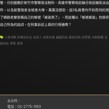
警，分別服務於新竹市警察局法制科、高雄市警察局前鎮分局前鎮街派出
所，以及航警局安全檢查大隊，萬萬沒想到，這3名員警均不約而同的用
了網路老梗宣稱自己的帳號「被盜用了」。而這種以「帳號被盜」抗辯非
自己所為的說詞，在刑事訴訟上真的行得通嗎？
人身攻擊
,
刑事訴訟法
,
告訴人
,
妨害名譽
,
幽靈抗辯
,
最高法院
,
民眾黨
,
社群軟體
,
言
論自由
,
警察
,
駭客
台北所：
電話：02-2775-1363