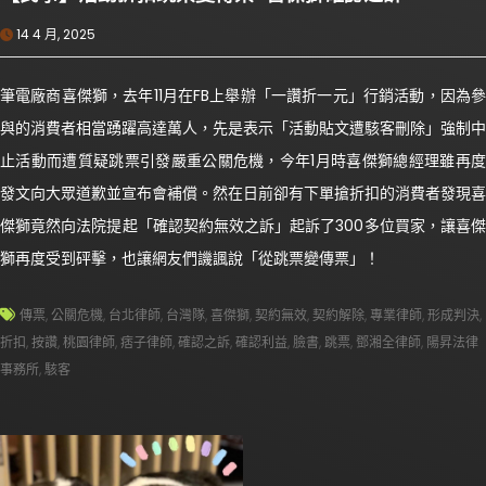
14 4 月, 2025
筆電廠商喜傑獅，去年11月在FB上舉辦「一讚折一元」行銷活動，因為參
與的消費者相當踴躍高達萬人，先是表示「活動貼文遭駭客刪除」強制中
止活動而遭質疑跳票引發嚴重公關危機，今年1月時喜傑獅總經理雖再度
發文向大眾道歉並宣布會補償。然在日前卻有下單搶折扣的消費者發現喜
傑獅竟然向法院提起「確認契約無效之訴」起訴了300多位買家，讓喜傑
獅再度受到砰擊，也讓網友們譏諷說「從跳票變傳票」！
傳票
,
公關危機
,
台北律師
,
台灣隊
,
喜傑獅
,
契約無效
,
契約解除
,
專業律師
,
形成判決
,
折扣
,
按讚
,
桃園律師
,
痞子律師
,
確認之訴
,
確認利益
,
臉書
,
跳票
,
鄧湘全律師
,
陽昇法律
事務所
,
駭客