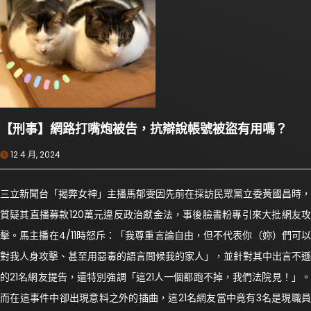
【刑事】網路打嘴炮被告，抗辯說帳號被盜有用嗎？
12 4 月, 2024
三立新聞台「揭弊女神」主播馬郁雯因先前在採訪民眾黨立委黃國昌時，
質疑其直播募款120萬元違反政治獻金法，事後臉書粉專引來大批網友攻
擊。馬主播在4/11時怒斥：「我尊重言論自由，但不代表你（妳）們可以
對我人身攻擊、甚至用惡毒的語言問候我的家人」，並針對其中出言不遜
的21名網友提告，還特別強調「這21人一個都跑不掉，我們法院見！」。
而在這事件中卻出現意料之外的插曲，這21名網友當中竟有3名是現職員