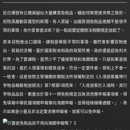
近日爆發有公務員疑似大量購買免稅品，藉由特殊管道夾帶之情形，
府院高層動容震怒的新聞，有人質疑，出國買個免稅品進關不是很平
常的事情，為什麼會違法呢？這一點就要從關稅法相關規定說起了。
原本貨物進出口國境，課稅是稀鬆平常的事情，雖然會影響貨物進
出、貿易的流暢，基於國家稅收和政府政策所需，政府還是認為利大
於弊。為了要課稅，當然少不了邊境管制和海關稽查。只是如果是旅
客的話，基於人情事理和稽查成本，符合一定要件者，原則上不會一
一檢查，這是依照主管機關依關稅法所授權制定的《入境旅客攜帶行
李物品報驗稅放辦法》第7條第1項而來：「入境旅客於入境時，其行
李物品品目、數量合於第十一條免稅規定且無其他應申報事項者，得
免填報中華民國海關申報單向海關申報，並得經綠線檯通關。」，表
示如果是小量且非法定要求應申報者，旅客可以免申報。