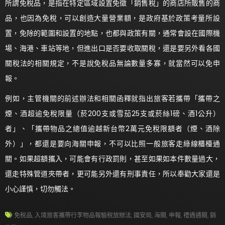
所謂免稅品，是指在特定區域設置免徵「銷售稅」的商店所販售的商
品，也因為免稅，可以創造大量營業額，是政府基於政策考量所設
置，免除的範圍和設置的地點，也都與政策有關，通常會設在國際機
場、海港、車站等地，但進出口是否要收取關稅，還是要另外看各國
關稅法的相關規定，不是說免稅品無論數量多寡，就當然可以免申
報。
例如，主管機關的前述辦法和相關函釋就指出旅客若攜帶「攜帶之
煙、酒超逾免稅限量（菸200支或雪茄25支或菸絲1磅、酒1公升）
者」、「攜帶物品之總值逾越新台幣2萬元免稅限額者（煙、酒除
外）」，都還是要向海關申報，不可以比照一般旅客走綠線櫃檯通
關。如果超額攜入，可能會有行政罰則，甚至如果如本件數量過大，
還走特殊管道夾帶者，更可能另外還有刑事責任，所以奉勸大家還是
小心謹慎，切勿觸法。
免稅品
,
入境旅客攜帶行李物品報驗稅放辦法
,
國安局
,
海關
,
申報
,
禮遇通關
,
銷