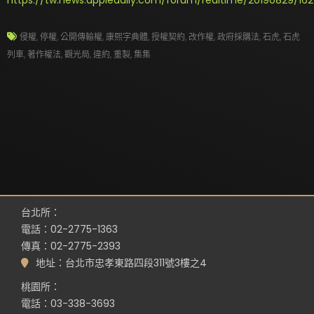
https://tw.news.appledaily.com/forum/realtime/20190829/16
侵權
,
停權
,
公開傳輸權
,
康熙字典體
,
授權契約
,
改作權
,
政府採購法
,
石虎
,
石虎
列車
,
著作權法
,
觀光局
,
違約
,
重製
,
集集
台北所：
電話：02-2775-1363
傳真：02-2775-2393
地址：台北市忠孝東路四段311號3樓之4
桃園所：
電話：03-338-3693