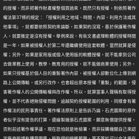
的授權，而非把著作財產權整個買過來，既然只有授權，則依照著作
權法第37條的規定：「授權利用之地域、時間、內容、利用方法或其
他事項」，就都要依照契約來論斷，如果契約沒寫，基於保護著作權
人，就要推定是沒有授權。舉例來說，有些文書處理軟體的授權時間
是一年，如果被授權人於第二年還繼續使用這套軟體，當然就算是侵
權；另外，如果是家用版或個人使用版的軟體授權，就不能拿到公司
去做業務上使用，教學、教育用的授權，就不能做商業使用；另外，
如果只授權基於個人目的重製著作內容，被授權人卻數位化上傳到網
路上公開傳輸，或另行改作，也會超出原本授權「重製」的範圍，侵
害著作權人的公開傳輸權與改作權。所以，就算當事人聲稱有取得授
權，並不代表絕無侵權問題，逾越契約授權範圍的利用，同樣會有著
作權法的民刑事責任。著作權法原則上是告訴乃論，石虎圖案的原作
者似乎沒有提告的打算，還繪製幾張石虎圖案，願意無償提供授權，
否則前述著作權爭議，現在恐怕就是地檢署，而非採購機關自己來認
定廠商所謂有購買圖庫，所取得的授權範圍，等不等於可以合法用在