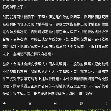
石虎列車上了。
然而就算司法機關不告不理，但這是件政府採購案，採購機關發現廠
商給付的內容涉及著作權爭議時，即應要求廠商提出著作權原創性或
是合法授權證明，否則可認定給付存在重大瑕疵，拒絕驗收或驗收不
合格，更甚者也可以終止或是解除契約，沒收履約保證金，更可依據
前開事項，把這家廠商列為政府採購法的「不良廠商」，限制該廠商
未來一定期間不得投標政府標案。
當然，台灣社會講究情理法，而非法理情，一般政府標案，廠商動輒
不順機關的意思，隨即被緊迫盯人、要扣錢、要刊採購公報，縱然本
件石虎列車爭議可能有上述法律問題，本件採購機關後續是否會比照
辦理，還是覺得反正原作者另外有授權其他石虎圖案即可，先前的著
作權爭議無須討論，也無後續政府採購法之問題，值得觀察。
全文刊載：