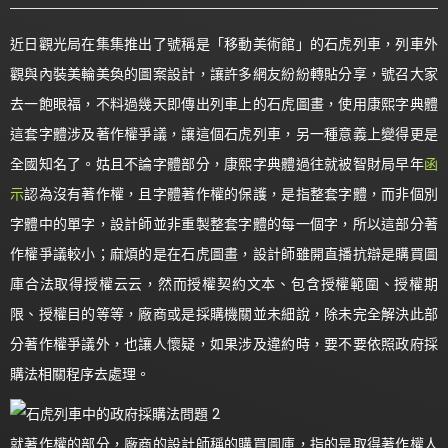
近日觀光局在集集推出了號稱是「移動美術館」的石虎列車，列車外
觀與內裝美輪美奐的圖案設計，讓許多網友紛紛轉貼分享，號召大家
去一飽眼福，不料過幾天即傳出列車上的石虎圖畫，使用康熙字典體
這套字體涉及著作權爭議，讓這個石虎列車，另一種意義上變得更是
全國知名了。姑且不論字體部分，康熙字典體過往就被智財局早年
函
示
認為沒有著作權，且字體著作權的保護，是指整套字體，而非個別
字體中的單字，設計師並非重製整套字體的每一個字，所以這部分著
作權爭議較小；麻煩的是在石虎圖畫，設計師雖開直播抗辯是購買圖
庫合法取得授權云云，然而授權契約文本、包含授權範圍、授權期
限、授權目的等等，廠商或是採購機關並未細說，除未完全解決此部
分著作權爭議外，也讓人懷疑，如果涉及違約時，要不要依照政府採
購法相關程序去處理。
就著作權的部分，廠商的設計師稱的購買圖庫，指的是取得著作權人