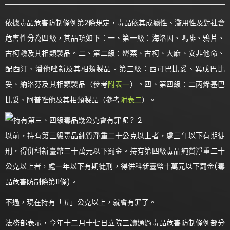
依據毒品危害防制條例第2條規定，毒品依其成癮性、濫用性及對社會
危害性分為四級，其品項如下：一、第一級：海洛因、嗎啡、鴉片、
古柯鹼及其相類製品。二、第二級：罌粟、古柯、大麻、安非他命、
配西汀、潘他唑新及其相類製品。第三級：西可巴比妥、異戊巴比
妥、納洛芬及其相類製品（參考
附表一
）。四、第四級：二丙烯基巴
比妥、阿普唑他及其相類製品（參考
附表二
）。
以前，持有第三級毒品純質淨重二十公克以上者，處三年以下有期徒
刑，得併科新臺幣三十萬元以下罰金。持有第四級毒品純質淨重二十
公克以上者，處一年以下有期徒刑，得併科新臺幣十萬元以下罰金(毒
品危害防制條第11條)。
不過，現在持有「五」公克以上，就會有罪了。
法務部表示，今年十二月十七日立院三讀通過毒品危害防制條例部分