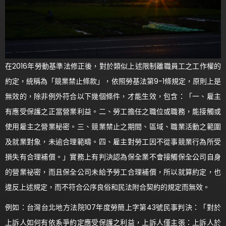
在2016年勞動基準法修正後，對於類似上述限制離職員工之工作權的
約定，統稱為「競業禁止條款」，依照勞基法第9-1條規定，原則上是
無效的，除非例外符合以下幾個條件，才能生效，包含：「一、雇主
有應受保護之正當營業利益。二、勞工擔任之職位或職務，能接觸或
使用雇主之營業秘密。三、競業禁止之期間、區域、職業活動之範圍
及就業對象，未逾合理範疇。四、雇主對勞工因不從事競業行為所受
損失有合理補償。」實務上有判決認為保全業不會接觸保全公司自身
的營業祕密，而且保全公司未給予勞工合理補償，所以就算約定，也
違反上述規定，而不符合公序良俗和民法附合契約的規定而無效。
例如：台灣台北地方法院107年度勞簡上字第43號民事判決：「對於
上訴人如何有依系爭約定應受保護之利益，上訴人僅主張：上訴人於