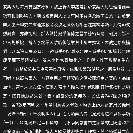
安樂大廈每月有固定獲利，被上訴人李銘常對於安樂大廈管理維護事
項有相關影響力，能接觸安樂大廈所有財務資料及廠商合約，對於安
樂大廈管理委員會選擇廠商及決定價格有相當建議權等語，其情節縱
然屬實，亦難認與上訴人維持競爭優勢之營業秘密有關，何況上訴人
坦言對於被上訴人李銘常因離職後競業禁止所生損害，未約定給與補
償（見本院卷第62頁），故系爭約定難認合理。系爭約定既逾越合理
範圍而不當限制被上訴人李銘常離職後之工作權，甚至影響其生存
權，自有背於公共秩序及善良風俗，依民法第72條規定，應為無效……
再者，依照當事人一方預定用於同類契約之條款而訂定之契約，為加
重他方當事人之責任、使他方當事人拋棄權利或限制其行使權利之約
定，按其情形顯失公平者，該部分約定無效，民法第247條之1第2
款、第3款定有明文。系爭同意書之條款，均係上訴人預定用於僱用
「現場不輪班主管及助理人員」之同類契約者（見見兩造不爭執事項
(一)），堪認屬於定型化契約。而系爭同意書中之系爭約定既逾越合
理範圍而不當限制被上訴人李銘常離職後之工作權，甚至影響其生存