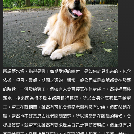
所謂薪水條，指得是勞工每期受領的給付，是如何計算出來的、包含
依據、項目、數額、期間之類的，通常一般公司或是商號都會在發薪
的時候，一併發給勞工，例如有人會直接寫在信封袋上，然後裡面裝
薪水，後來因為很多雇主都用銀行轉讓，所以會另外寫張單子給勞
工。勞工在職期間，雖然有可能會懷疑老闆有沒有少給，但既然還在
職，當然也不好意思去找老闆問清楚，所以通常是在離職的時候，會
提出質疑。就勞基法雖然有要求雇主自己計算薪資明細，但並沒有規