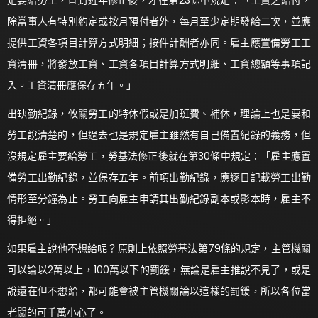
定要給勞工，直到近年修正後，才在第23條中規定：「工資之給付，
除當事人有特別約定或按月預付者外，每月至少定期發給二次，並應
提供工資各項目計算方式明細；按件計酬者亦同。雇主應置備勞工工
資清冊，將發放工資、工資各項目計算方式明細、工資總額等事項記
入。工資清冊應保存五年。」
出缺勤紀錄，攸關勞工的特休假或是加班費、補休，理論上也是要和
勞工說清楚的，但過去也是規定雇主雖然有自己備置紀錄的義務，但
沒規定雇主要給勞工，勞基法修正後就在第30條中規定：「雇主應置
備勞工出勤紀錄，並保存五年。前項出勤紀錄，應逐日記載勞工出勤
情形至分鐘為止。勞工向雇主申請其出勤紀錄副本或影本時，雇主不
得拒絕。」
如果雇主說他不想給呢？原則上依照勞基法第79條的規定，主管機關
可以論以2萬以上，100萬以下的罰鍰，無論是雇主推說不見了，或是
說還在但不想給，都可能會被主管機關論以這樣的罰鍰，所以各位當
老闆的可千萬小心了。