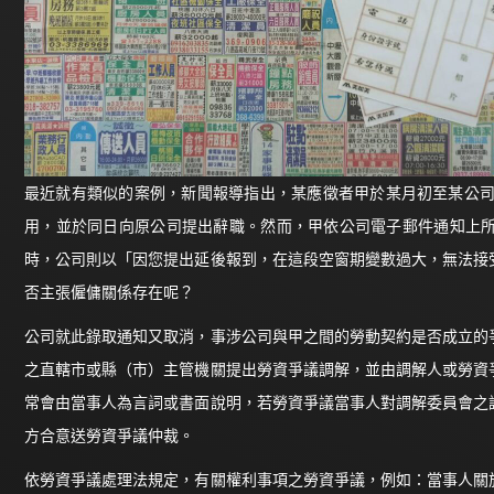
最近就有類似的案例，新聞報導指出，某應徵者甲於某月初至某公司面
用，並於同日向原公司提出辭職。然而，甲依公司電子郵件通知上
時，公司則以「因您提出延後報到，在這段空窗期變數過大，無法接
否主張僱傭關係存在呢？
公司就此錄取通知又取消，事涉公司與甲之間的勞動契約是否成立的
之直轄市或縣（市）主管機關提出勞資爭議調解，並由調解人或勞資
常會由當事人為言詞或書面說明，若勞資爭議當事人對調解委員會之
方合意送勞資爭議仲裁。
依勞資爭議處理法規定，有關權利事項之勞資爭議，例如：當事人關