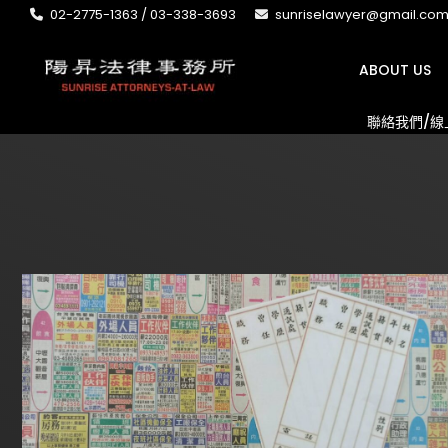
02-2775-1363 / 03-338-3693
sunriselawyer@gmail.co
ABOUT US
聯絡我們/線