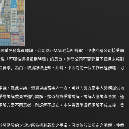
試開發專員職缺，公司以E-MAIL通知甲錄取，甲也回覆公司接受聘
所載「可彈性選擇報到時間」的意旨，詢問公司可否延至下個月末報到
受要求」為由，取消錄取通知，此時，甲因為前一個工作已經辭職，可
爭議。就此爭議，勞資爭議當事人一方，可以向勞方當事人勞務提供地
爭議調解委員會進行調解。類似勞資爭議調解，調解人應調查事實，通
調解方案不同意者，則調解不成立。本件勞資爭議經調解不成立後，雙
於勞動契約之規定所為權利義務之爭議，可以依該法所定之調解、仲裁