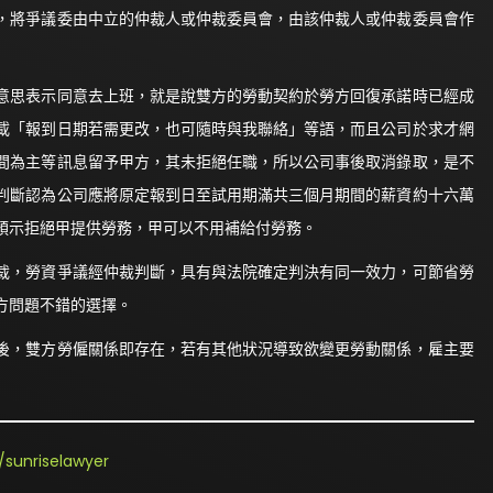
，將爭議委由中立的仲裁人或仲裁委員會，由該仲裁人或仲裁委員會作
意思表示同意去上班，就是說雙方的勞動契約於勞方回復承諾時已經成
載「報到日期若需更改，也可隨時與我聯絡」等語，而且公司於求才網
間為主等訊息留予甲方，其未拒絕任職，所以公司事後取消錄取，是不
判斷認為公司應將原定報到日至試用期滿共三個月期間的薪資約十六萬
預示拒絕甲提供勞務，甲可以不用補給付勞務。
裁，勞資爭議經仲裁判斷，具有與法院確定判決有同一效力，可節省勞
方問題不錯的選擇。
後，雙方勞僱關係即存在，若有其他狀況導致欲變更勞動關係，雇主要
sunriselawyer