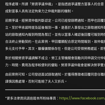
程序處理。所謂「勞資爭議仲裁」，是指透過爭議雙方當事人的合意
成對當事人具有法定拘束力之仲裁判斷的機制。
前開爭議，經勞資仲裁判斷認定，公司已經發錄聘通知，而甲也回覆
立。至於甲承諾時提及延後報到一事，是基於人事發出之錄取通知所
站的錄取通知內報到時間為暫訂，並有以當事人確認後回覆可報到時
合法終止勞動契約。在此案例，甲回覆願配合原定時間報到，故仲裁
多元支付予甲。其次，雖僱傭關係存在，但是公司受領勞務遲延，即
對於相關勞資爭議調解不成立，勞工主管機關會鼓勵共同申請交付仲
力、時間、費用及程序較便利的優點，勞資爭議仲裁會是解決勞爭雙
由前案例可知，公司發送面試錄取通知，於獲得應徵者回覆同意任職
謹慎因應處理，否則可能賠了夫人又折兵。
*更多法律資訊請追蹤本所粉絲專頁：
https://www.facebook.com/