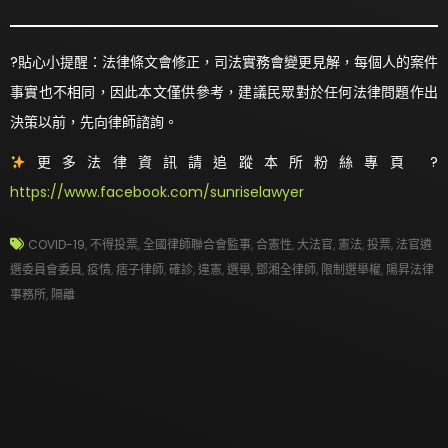
?貼心小提醒：法律條文會修正，司法實務會變更見解，每個人的案件
事實也不相同，因此本文僅供參考，建議民眾對於任何法律問題作出
決策以前，先向律師諮詢。
更多法律資訊請追蹤本所粉絲專頁 ?
https://www.facebook.com/sunriselawyer
COVID-19
,
不得投票
,
全國律師聯合會監事
,
合憲性
,
大法官
,
憲法
,
投票
,
法官遴
選委員會委員
,
疫情
,
痞子律師
,
確診
,
違憲
,
選舉
,
鄧湘全律師
,
限制選舉權
,
陽昇法律
事務所
,
隔離