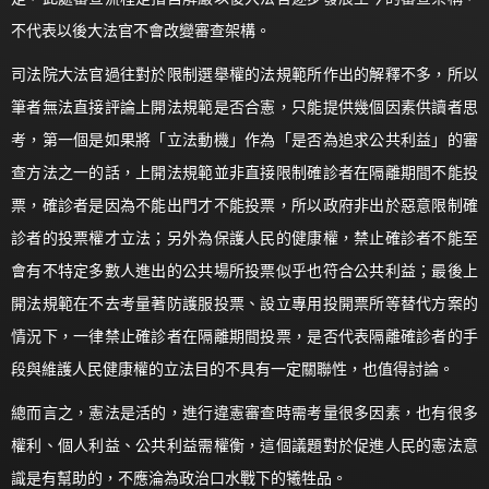
不代表以後大法官不會改變審查架構。
司法院大法官過往對於限制選舉權的法規範所作出的解釋不多，所以
筆者無法直接評論上開法規範是否合憲，只能提供幾個因素供讀者思
考，第一個是如果將「立法動機」作為「是否為追求公共利益」的審
查方法之一的話，上開法規範並非直接限制確診者在隔離期間不能投
票，確診者是因為不能出門才不能投票，所以政府非出於惡意限制確
診者的投票權才立法；另外為保護人民的健康權，禁止確診者不能至
會有不特定多數人進出的公共場所投票似乎也符合公共利益；最後上
開法規範在不去考量著防護服投票、設立專用投開票所等替代方案的
情況下，一律禁止確診者在隔離期間投票，是否代表隔離確診者的手
段與維護人民健康權的立法目的不具有一定關聯性，也值得討論。
總而言之，憲法是活的，進行違憲審查時需考量很多因素，也有很多
權利、個人利益、公共利益需權衡，這個議題對於促進人民的憲法意
識是有幫助的，不應淪為政治口水戰下的犧牲品。