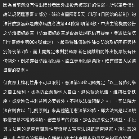
因為目前還沒有傳出確診者因外出投票被裁罰的個案，所以筆者僅討
論法規範違憲審查部分。確診者需隔離5天（11月14日開始的新制）的
法律依據無非是傳染病防治法第44條第1項第3款、中央主管機關公告
之防治措施處置（防治措施處置是否為法規範仍有疑義，參憲法法院
111年審裁字第884號裁定）、嚴重特殊傳染性肺炎防治及紓困振興特
別條例第7條，而上開規定未對於確診者在隔離期間外出投票設有任
何例外，例如穿著防護服投票、設立專用投開票所，確有侵害人民選
舉權的疑慮。
但實際上權利並非不可以限制，憲法第23條明確規定「以上各條列舉
之自由權利，除為防止妨礙他人自由、避免緊急危難、維持社會秩
序，或增進公共利益所必要者外，不得以法律限制之。」，司法院大
法官則會以「比例原則」來具體適用憲法第23條，即大法官是以法規
範侵害基本權的種類、審查基準的寬嚴、是否為追求公共利益、手段
與立法目的是否有關聯性等流程去審查法規範是否違憲。須注意的
是，此處審查流程是指自解嚴以後大法官逐步發展至今的審查架構，