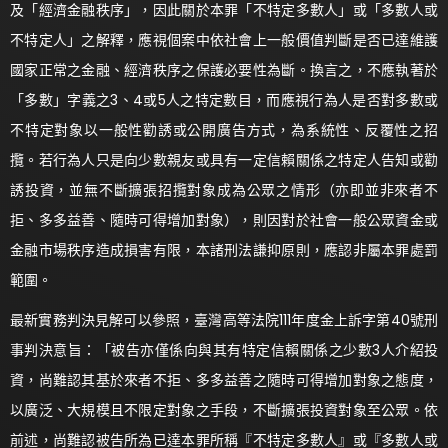
及「經濟金融秩序」，因此關於本罪「不特定多數人」或「多數人或
不特定人」之解釋，應視個案中依社會上一般價值判斷是否已達維護
國家正常之金融、經濟秩序之保護必要性為斷。換言之，不應執著於
「多數」字義之3、4或5人之特定數目，而應視行為人是否對多數或
不特定對象以一般性勸誘或公開廣告方式，為系統性、反覆性之招
攬。若行為人只是向少數親友或具有一定信賴關係之特定人告知或勸
誘投資，並無不斷擴張招攬對象成為公眾之情形（亦即並非來者不
拒、多多益善、隨時可得增加對象），則因對於社會一般公眾資金或
金融市場秩序造成損害有限，本諸刑法謙抑原則，應認非屬本罪處罰
範圍。
最新實務判決見解可以參照，臺灣高等法院111年度金上訴字第40號刑
事判決意旨：「被告亦僅係向與其有特定信賴關係之少數3人介紹投
資，尚難認其基於來者不拒、多多益善之隨時可得增加對象之態度，
以廣泛、大規模且不限定對象之手段，不斷擴張投資對象至公眾。依
前述，尚難認被告所為已達本罪所稱『不特定多數人』或『多數人或