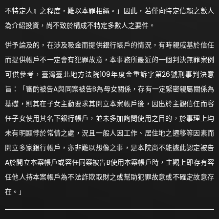
不特定人』之程度，難以本罪相繩。」因此，若僅向特定信賴之數人
為介紹投資，尚不致於構成不特定多數人之要件。
併予論及的，在涉及吸金而提供銀行帳戶的情況，有時親戚基於信任
而提供帳戶不一定會有犯罪故意，本事務所最近的一個判決無罪案例
可供參考，臺灣臺北地方法院109年度金重訴字第26號刑事判決意
旨：「審酌被告A與同案被告B為母女關係，存有一定緊密親屬關係為
基礎，則其在子女主動要求其開立本案帳戶後，因出於主觀信任而容
任子女使用其名下銀行帳戶，並未多加詢問使用之目的，於事理上均
未有明顯悖於常情之處，況且一般人因工作、居住地之遷移等因素而
開立多家銀行帳戶，亦非難以想像之事，是本院尚不能遽此認定被告
A於開立本案帳戶或容任同案被告B使用本案帳戶時，主觀上即存有容
任他人持本案帳戶為不法詐欺取財之或幫助犯罪故意或不確定故意存
在。」