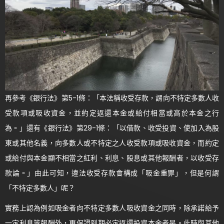
再參考《銀行法》第5-1條：「本法稱收受存款，謂向不特定多數人收
受款項或吸收資金，並約定返還本金或給付相當或高於本金之行
為。」還有《銀行法》第29-1條：「以借款、收受投資、使加入為股
東或其他名義，向多數人或不特定之人收受款項或吸收資金，而約定
或給付與本金顯不相當之紅利、利息、股息或其他報酬者，以收受存
款論。」由此可知，違法收受存款會構成「吸金重罪」，但是何謂
「不特定多數人」呢？
實務上認為例如吸金者向不特定多數人吸收資金之同時，除承諾給予
一定利息等報酬外，更保證到期必定返還投資本金者是。此時與其他