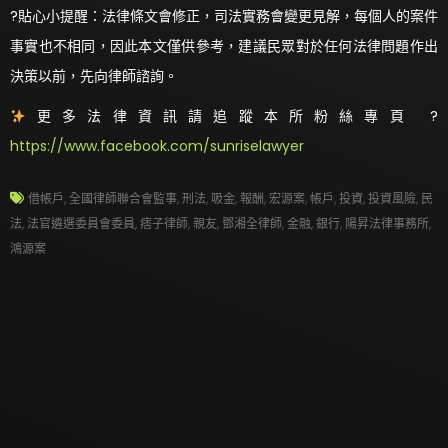
?貼心小提醒：法律條文會修正，司法實務會變更見解，每個人的案件
事實也不相同，因此本文僅供參考，建議民眾對於任何法律問題作出
決策以前，先向律師諮詢。
更多法律資訊請追蹤本所粉絲專頁 ?
https://www.facebook.com/sunriselawyer
借帳戶
,
全國律師聯合會監事
,
刑法
,
吸金
,
報酬
,
宏源案
,
帳戶
,
投資
,
投資風險
,
民
法
,
法官遴選委員會委員
,
痞子律師
,
親友
,
鄧湘全律師
,
金融
,
銀行
,
陽昇法律事務所
,
鴻源案