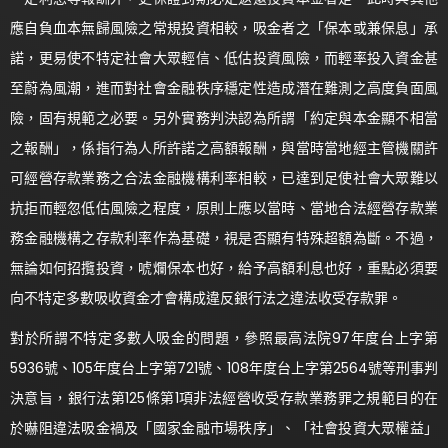
應自負血本無歸風險之常規投資相較，吸金者之「保本或兼保息」承
諾，更易使不特定社會大眾輕信、低估投資風險，而輕率投入資金甚
至蔚為風潮，進而對社會金融秩序穩定性造成潛在難測之高度負面風
險，固有規範之必要。另外實務判決認為所謂「約定與本金顯不相當
之報酬」，係指行為人所許諾之高額報酬，與當時當地經主管機關許
可經營存款業務之合法金融機構利率相較，已達到足使社會大眾難以
抗拒而輕忽低估風險之程度，原則上應以當時、當地合法經營存款業
務金融機構之存款利率作為基礎，視是否顯有特殊超額為斷。不過，
無論如何招攬投資，唬爛保本也好，給予高額利息也好，重點必須要
向不特定多數吸收資金才會構成違反銀行法之違法收受存款罪。
對於所謂不特定多數人吸金的問題，參照最高法院97年度台上字第
5936號、105年度台上字第721號、108年度台上字第2564號等刑事判
決意旨，銀行法第125條第1項非法經營收受存款業務罪之規範目的在
於嚇阻違法吸金禍及「國家金融市場秩序」、「社會投資大眾權益」