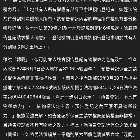
1），將會如何受到裁判分割效力之影響，則可參考地政登記機關的函
覆內容：「土地共有人所有權應有部分已辦理預告登記者，如經法院
共有分割判決歸他人所有，該預告登記內容於辦理所有權應有部分移
轉登記時，依土地法第79條之1及土地登記規則第146條規定，除原預
告登記請求權人同意外，登記機關仍應轉載該預告登記事項於共有人
分割後取得之土地上。」
雖說「轉載」，似可能令人誤會預告登記有物權效力之追及性，惟查
內政部82年6月3日台內地字第8206115號函釋：「預告登記保全之請
求權係為債權非屬物權性質」，而且之後內政部95年3月28日內授中
辦地字第0950724996號函及該函所援引法務部94年11月29日法律決
字第0940040644號函，均進一步明白表示：「預告登記，不具有
物權效力」、「依物權法定主義，預告登記之內容應不具物權效
力。」根據前述見解，預告登記所保全之請求權既屬債權而非物權，
且預告登記復不具有物權之效力，準此，倘預告登記所保全之請求權
（債權），如依民法債編第一章通則第六節債之消滅第六款「混同」