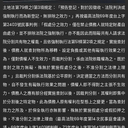
土地法第79條之1第3項規定：「預告登記，對於因徵收、法院判決或
強制執行而為新登記，無排除之效力。」再按最高法院69年度台上字
第2403號民事判例 :「假處分之效力，僅在禁止債務人就特定財產自
由處分，並不排除法院之強制執行，亦不能因此而阻礙共有人請求法
院分割共有物之權能。且依強制執行法第51條第2項之規定，實施查封
後，債務人就查封物所為移轉、設定負擔或其他有礙執行效果之行
為，僅對債權人不生效力。而裁判分割，係由法院依職權為之。既於
查封之效力無礙，殊無於實施假處分之後，不准分割之法律上理
由。」且裁判分割係法院基於公平原則，決定適當之方法而分割共有
物，自不發生有礙執行效果之問題，債權人即不得對之主張不生效
力。債務人之應有部分經實施查封以後，因裁判分割，其權利即集中
於分割後之特定物，此為債務人原有權利在型態上之變更，當為查封
效力之所及，於保全執行亦無影響，殊無於實施假處分或假扣押之
後，不准分割之法律上理由（最高法院69年度第14次民事庭會議決
議、69年度台上字2403號判例、72年度台上字第2642號判例意旨參