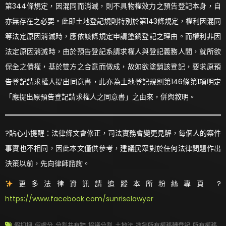
第344條規定，因混同而消滅，則不具物權效力之預告登記本身，自
亦無存在之必要。此即土地登記規則特別於第143條規定，權利因混同
等法定原因消滅時，應依該條規定申請塗銷登記之理由。而權利非因
法定原因消滅時，由於預告登記系請求權人與登記義務人間，就所欲
保全之債權，基於雙方之合意而做成，故如欲塗銷該登記，要求原預
告登記請求權人提出同意書，此亦為土地登記規則第146條第1項明定
「應提出原預告登記請求權人之同意書」之由來，併與敘明。
?貼心小提醒：法律條文會修正，司法實務會變更見解，每個人的案件
事實也不相同，因此本文僅供參考，建議民眾對於任何法律問題作出
決策以前，先向律師諮詢。
更多法律資訊請追蹤本所粉絲專頁 ?
https://www.facebook.com/sunriselawyer
假扣押
,
假處分
,
分割共有物
,
協議分割
,
土地法
,
塗銷所有權移轉登記
,
所有權移