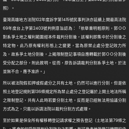
照）。
臺灣高雄地方法院102年度訴字第1415號民事判決亦延續上開最高法院
69年度台上字第2403號判例意旨認為：「依舉重明輕原則，郭ＯＯ
對系爭土地之權利範圍經本件裁判分割後，該權利即集中於分割後之
特定物，此乃原有權利形態上之變更，當為原禁止處分登記效力所
及，故系爭土地分割後，上揭限制登記事項自應轉載於郭ＯＯ分割後
受分配之部分，附此敘明。從而，原告訴請裁判分割系爭土地，於法
並無不合，應予准許。」
所以被法院假扣押或假處分之共有土地，仍然可以進行分割，但是依
照土地登記規則第136條規定所為禁止處分之登記屬於上開土地法所稱
之限制登記，共有人此時若要分割土地，反而是已經無法用協議分割
方式為之，只能以訴請法院以裁判分割方式處理。
至於如果是保全所有權移轉登記請求權之預告登記（土地法第79條之