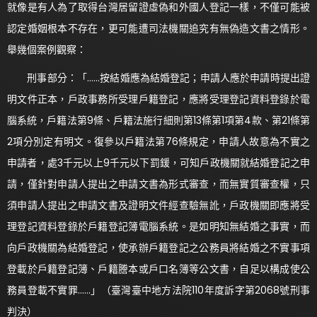
就像是有人為了取得台灣居留證虛偽和外國人登記一樣，不僅可能被
認定婚姻根本不存在，更可能遭司法機關追究有無偽造文書之情形。
舉幾個案例觀察：
刑事部分：「……按結婚應為結婚登記；申請人應於申請時提出證
明文件正本，戶政事務所受理戶籍登記，應將受理登記資料登錄於電
腦系統，戶籍法第9條、戶籍法施行細則第13條第1項第4款、第21條第
2項分別定有明文。復參以戶籍法第76條規定，申請人故意為不實之
申請者，處3千元以上9千元以下罰鍰，可知戶政機關就結婚登記之申
請，僅針對申請人提出之申請文書為形式審查，而無實質審查權，只
須申請人提出之申請文書及證明文件經查驗無訛，戶政機關即應將受
理登記資料登錄於戶籍登記簿電腦系統。是如明知無結婚之事實，而
向戶政機關為結婚登記，使承辦戶籍登記之公務員將結婚之不實事項
登載於戶籍登記簿、戶籍謄本或戶口名簿等公文書，自足以構成使公
務員登載不實罪……」（臺灣臺中地方法院110年度訴字第2068號刑事
判決）