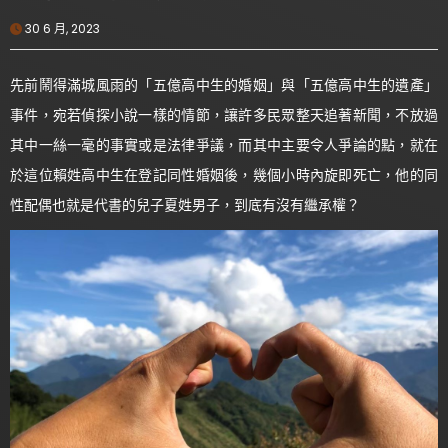
30 6 月, 2023
先前鬧得滿城風雨的「五億高中生的婚姻」與「五億高中生的遺產」
事件，宛若偵探小說一樣的情節，讓許多民眾整天追著新聞，不放過
其中一絲一毫的事實或是法律爭議，而其中主要令人爭論的點，就在
於這位賴姓高中生在登記同性婚姻後，幾個小時內旋即死亡，他的同
性配偶也就是代書的兒子夏姓男子，到底有沒有繼承權？