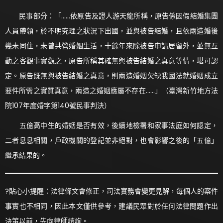
民事部分：「……依原告及證人游天龍所稱，原告係因假結婚集團
人員帶領，於不明究理之狀況下出國，並與被告結婚，且依兩造婚後
幾未同住，未曾共營婚姻生活，十餘年來除被告申請居留外，並無互
動之客觀事實觀之，原告所稱其確無與被告結婚之真意等情，堪可認
定。原告既無與被告結婚之真意，則兩造婚姻欠缺我國法就婚姻成立
要件所需之實質真意，兩造之婚姻應屬不存在……」（臺灣新竹地方法
院107年度婚字第140號民事判決）
五億高中生的婚姻是否有效，後續地檢署和家事法庭如何認定，
二者息息相關，戶政機關的登記並非絕對，也會影響之後的「五億」
繼承結果的。
?貼心小提醒：法律條文會修正，司法實務會變更見解，每個人的案件
事實也不相同，因此本文僅供參考，建議民眾對於任何法律問題作出
決策以前，先向律師諮詢。