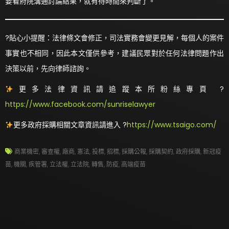
要看府院溝通討論結果，就有待時間來判斷了。
?貼心小提醒：法律條文會修正，司法實務會變更見解，每個人的案件
事實也不相同，因此本文僅供參考，建議民眾對於任何法律問題作出
決策以前，先向律師諮詢。
更多法律資訊請追蹤本所粉絲專頁 ?
https://www.facebook.com/sunriselawyer
更多政府採購相關文章資訊請進入 ?
https://www.tsaigo.com/
商業機密
,
審查權
,
廠商
,
憲法
,
投標
,
招標
,
採購公報
,
採購契約
,
政府採購
,
新冠疫
苗
,
機關
,
疾管署
,
立法權
,
立法院
,
轉售
,
防疫
,
高端疫苗