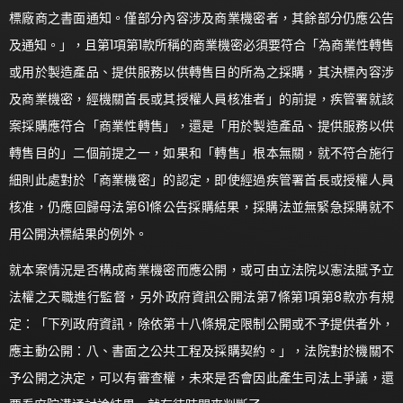
標廠商之書面通知。僅部分內容涉及商業機密者，其餘部分仍應公告
及通知。」，且第1項第1款所稱的商業機密必須要符合「為商業性轉售
或用於製造產品、提供服務以供轉售目的所為之採購，其決標內容涉
及商業機密，經機關首長或其授權人員核准者」的前提，疾管署就該
案採購應符合「商業性轉售」，還是「用於製造產品、提供服務以供
轉售目的」二個前提之一，如果和「轉售」根本無關，就不符合施行
細則此處對於「商業機密」的認定，即使經過疾管署首長或授權人員
核准，仍應回歸母法第61條公告採購結果，採購法並無緊急採購就不
用公開決標結果的例外。
就本案情況是否構成商業機密而應公開，或可由立法院以憲法賦予立
法權之天職進行監督，另外政府資訊公開法第7條第1項第8款亦有規
定：「下列政府資訊，除依第十八條規定限制公開或不予提供者外，
應主動公開：八、書面之公共工程及採購契約。」，法院對於機關不
予公開之決定，可以有審查權，未來是否會因此產生司法上爭議，還