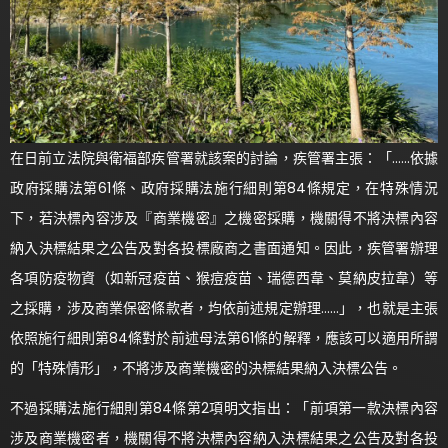
在日前立法院與衛福部疾管署就該案的討論，疾管署主張：「……依據
政府採購法第61條、政府採購法施行細則第84條規定，在特殊情況
下，若決標內容涉及『商業機密』之機密採購，機關得不將決標內容
納入決標結果之公告及對各投標廠商之書面通知。因此，疾管署辦理
各項防疫物資（如新冠疫苗、猴痘疫苗、瑞德西韋、莫納皮拉韋）等
之採購，涉及商業保密條款者，均依前述規定辦理……」，也就是主張
依照施行細則第84條對於前述母法第61條的解釋，應該可以適用所謂
的「特殊情形」，不將涉及商業機密的決標結果納入決標公告。
不過採購法施行細則第84條第2項明文指出：「前項第一款決標內容
涉及商業機密者，機關得不將決標內容納入決標結果之公告及對各投