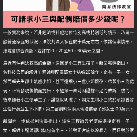
一般實務來說，若非經濟或社經地位特別高或特別低的情形，乃屬一
般普通家庭的狀況，法院判決大多在數十萬元左右，依諸個案情形，
法院會綜合判斷，或許在10、20至50、60萬元之間。
最近有件判決較高的金額，原因是小三有生孩了。新聞報導指出，一
名科技公司的賴姓工程師與配偶邱女士結婚20餘年，育有一子一女，
然而賴先生卻出軌盧小姐，甚至還讓小三盧小姐懷孕，帶著小三到處
玩，正宮發現後憤而提告，不過第一審時因證據不足而敗訴。然而，
後來隨著小三懷孕生子，證據就明確了，賴先生和小三終於承認曾發
生性行為並生下小孩，第二審則判決兩人需賠償妻子邱女士100萬元。
新聞進一步依據判決書指出，該名工程師與老婆結婚後育有一子一
女，賴姓工程師卻出軌包養小三，並對正宮施以冷暴力，而且對於家