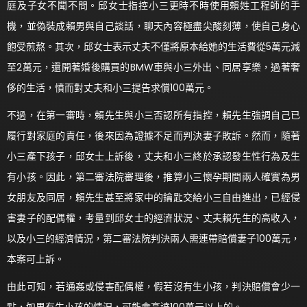
庭及子女不聞不問。邱女士指控小三更時不時使用賴姓工程師的手
機，並偽裝成賴男與自己談話，聊天內容極盡尖酸刻薄，使自己身心
飽受煎熬。其次，邱女士表示丈夫不僅將原本給她的生活費從5萬元減
至2萬元，還開著婚後購買的BMW車與小三外出、同居享樂，過著奢
侈的生活，憤而對丈夫和小三提告求償100萬元。
不過，在第一審時，賴先生與小三否認所有指控，賴先生強調自己已
履行對家庭的責任，後來因為證據不足而判決妻子敗訴。然而，隨著
小三產下孩子，邱女士上訴後，丈夫和小三終於承認發生性行為及生
有小孩。因此，第二審法院審理後，推算小三懷孕期間兩人確實為男
女朋友及同居，賴先生甚至將家中的鑰匙交給小三自由進出，已經侵
害妻子的配偶權，考量到邱女士的經濟狀況、丈夫賴先生的高收入，
以及小三的經濟情況，第二審法院判決兩人需連帶賠償妻子100萬元，
本案可上訴。
由此可知，若通姦或侵害配偶權，假若沒有生小孩，判決賠償會少一