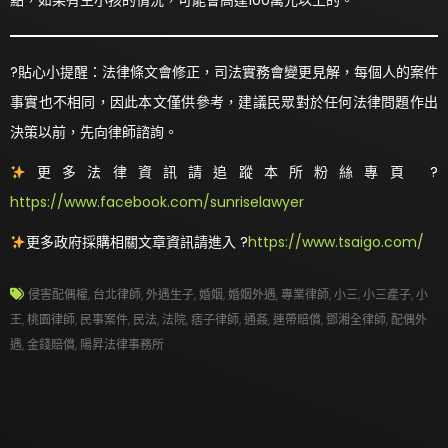
點，如果有生小孩的情況，可能會高達100萬元以上的。
?貼心小提醒：法律條文會修正，司法實務會變更見解，每個人的案件
事實也不相同，因此本文僅供參考，建議民眾對於任何法律問題作出
決策以前，先向律師諮詢。
更多法律資訊請追蹤本所粉絲專頁 ?
https://www.facebook.com/sunriselawyer
更多政府採購相關文章資訊請進入 ?
https://www.tsaigo.com/
侵害配偶權
,
台北律師
,
外遇生子
,
婚姻
,
婚姻外遇
,
專業律師
,
小三
,
小三產子
,
小
王
,
桃園律師
,
民事案件
,
民法
,
法院
,
痞子律師
,
通姦
,
連帶賠償
,
鄧湘全律師
,
配偶外
遇
,
金錢賠償
,
陽昇法律事務所