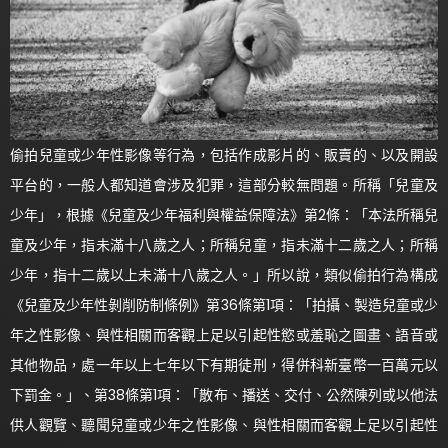
偷拍兒童或少年性影像等行為，包括作成影片的、販賣的、以及開設
平台的，一般人都知道會涉及犯罪，這部分較無問題。所稱「兒童及
少年」，根據《兒童及少年福利與權益保障法》第2條：「本法所稱兒
童及少年，指未滿十八歲之人；所稱兒童，指未滿十二歲之人；所稱
少年，指十二歲以上未滿十八歲之人。」所以說，類似偷拍行為構成
《兒童及少年性剝削防制條例》第36條第1項：「拍攝、製造兒童或少
年之性影像、與性相關而客觀上足以引起性慾或羞恥之圖畫、語音或
其他物品，處一年以上七年以下有期徒刑，得併科新臺幣一百萬元以
下罰金。」、第38條第1項：「散布、播送、交付、公然陳列或以他法
供人觀覽、聽聞兒童或少年之性影像、與性相關而客觀上足以引起性