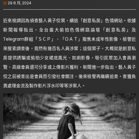
29 8 月, 2024
近來檢調因為偵查藝人黃子佼案，續追「創意私房」色情網站。依據
新聞報導指出，全台最大偷拍色情網路論壇「創意私房」及
Telegram群組「ＳＣＰ」、「ＯＡＴ」販售未成年性影像，檢警近
來搜索調查後，竟然有幾百名人員涉案；這個案子，大概就是創意私
房提供誘騙或偷拍少女裙底風光、如廁影像，吸引民眾加入會員瀏
覽，高級會員還可分享或上傳影片獲利，新聞進一步指出，藝人黃子
佼之前被查出是會員而引發社會關注，後來檢警再繼續追查，查獲負
責處理金流及製作影片浮水印等等涉案人。