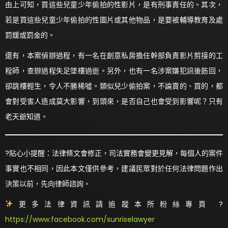
由上可知，買這些兒童少年偷拍的性影片，是有刑事責任的。其次，
若是買這些兒童少年偷拍的性圖片或其他物品，是要被輔導教育及處
罰鍰或罰金的。
還有，本案偵辦過程，有一名在創意私房擔任幹部負責影片剪接的工
程師，查辦過程失足墜樓過逝。另外，也有一名涉案嫌犯訊後飭回，
卻跳樓輕生，令人不勝稀噓。類似兒少偷拍案，不論賣的、買的，都
會對受害人造成莫大影響，到頭來，是否自己也會受到影響呢？只有
老天爺知道。
?貼心小提醒：法律條文會修正，司法實務會變更見解，每個人的案件
事實也不相同，因此本文僅供參考，建議民眾對於任何法律問題作出
決策以前，先向律師諮詢。
更多法律資訊請追蹤本所粉絲專頁 ?
https://www.facebook.com/sunriselawyer