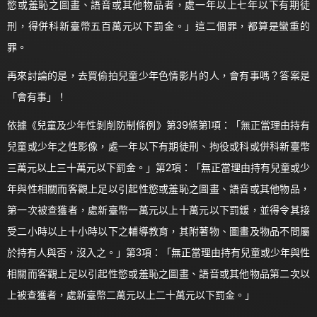
慾或羞恥之圖畫、語音或其他物品者，處一年以上七年以下有期徒
刑，得併科新臺幣五百萬元以下罰金。」這二個罪，都算是蠻重的
罪。
再來討論的是，去買偷拍兒童少年色情影片的人，會有事嗎？答案是
「會有事」！
依據《兒童及少年性剝削防制條例》第39條第1項：「無正當理由持有
兒童或少年之性影像，處一年以下有期徒刑、拘役或科或併科新臺幣
三萬元以上三十萬元以下罰金。」第2項：「無正當理由持有兒童或少
年與性相關而客觀上足以引起性慾或羞恥之圖畫、語音或其他物品，
第一次被查獲者，處新臺幣一萬元以上十萬元以下罰鍰，並得令其接
受二小時以上十小時以下之輔導教育，其附著物、圖畫及物品不問屬
於持有人與否，沒入之。」第3項：「無正當理由持有兒童或少年與性
相關而客觀上足以引起性慾或羞恥之圖畫、語音或其他物品第二次以
上被查獲者，處新臺幣二萬元以上二十萬元以下罰金。」