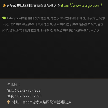
更多政府採購相關文章資訊請進入 ?
https://www.tsaigo.com/
Telegram群組
,
偷拍
,
兒少性影像
,
兒童及少年性剝削防制條例
,
刑事責任
,
創意
私房
,
台北律師
,
專業律師
,
未成年性影像
,
桃園律師
,
痞子律師
,
色情影片販售
,
色情
網站
,
誘騙
,
販售未成年性影像
,
輔導教育
,
鄧湘全律師
,
陽昇法律事務所
,
黃子佼
台北所：
電話：02-2775-1363
傳真：02-2775-2393
地址：台北市忠孝東路四段311號3樓之4