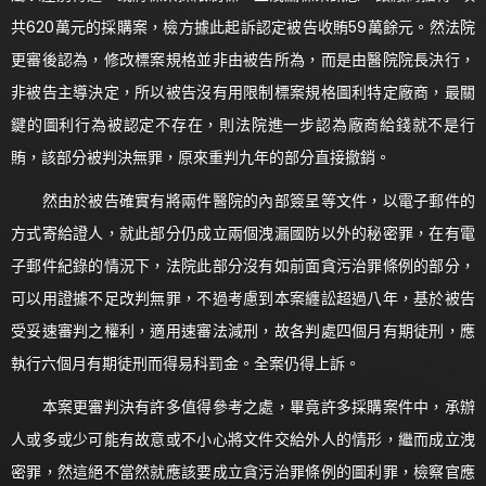
共620萬元的採購案，檢方據此起訴認定被告收賄59萬餘元。然法院
更審後認為，修改標案規格並非由被告所為，而是由醫院院長決行，
非被告主導決定，所以被告沒有用限制標案規格圖利特定廠商，最關
鍵的圖利行為被認定不存在，則法院進一步認為廠商給錢就不是行
賄，該部分被判決無罪，原來重判九年的部分直接撤銷。
然由於被告確實有將兩件醫院的內部簽呈等文件，以電子郵件的
方式寄給證人，就此部分仍成立兩個洩漏國防以外的秘密罪，在有電
子郵件紀錄的情況下，法院此部分沒有如前面貪污治罪條例的部分，
可以用證據不足改判無罪，不過考慮到本案纏訟超過八年，基於被告
受妥速審判之權利，適用速審法減刑，故各判處四個月有期徒刑，應
執行六個月有期徒刑而得易科罰金。全案仍得上訴。
本案更審判決有許多值得參考之處，畢竟許多採購案件中，承辦
人或多或少可能有故意或不小心將文件交給外人的情形，繼而成立洩
密罪，然這絕不當然就應該要成立貪污治罪條例的圖利罪，檢察官應