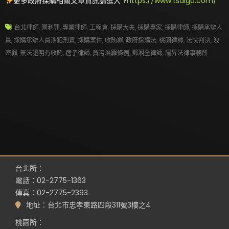
更多政府採購相關文章資訊請進入 ?
https://www.tsaigo.com/
台北律師
,
圖利罪
,
專業律師
,
工程會
,
採購大夫
,
採購專家
,
採購律師
,
採購承辦人
員
,
採購承辦人員涉犯刑責
,
採購案件
,
收賄罪
,
政府採購法
,
桃園律師
,
法院判決
,
洩
密罪
,
無法證明有收賄
,
痞子律師
,
貪污治罪條例
,
鄧湘全律師
,
陽昇法律事務所
台北所：
電話：02-2775-1363
傳真：02-2775-2393
地址：台北市忠孝東路四段311號3樓之4
桃園所：