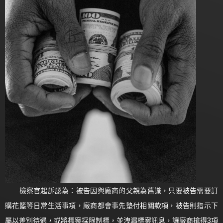
檢察官起訴認為：被告因與廠商的父親為舊識，只要被告需要訂
購花籃等日常生活事項，廠商都會事先墊付相關款項，被告則指示下
屬以差別待遇，或將標案採限制標，並洩漏標案訊息，讓廠商搶得3項