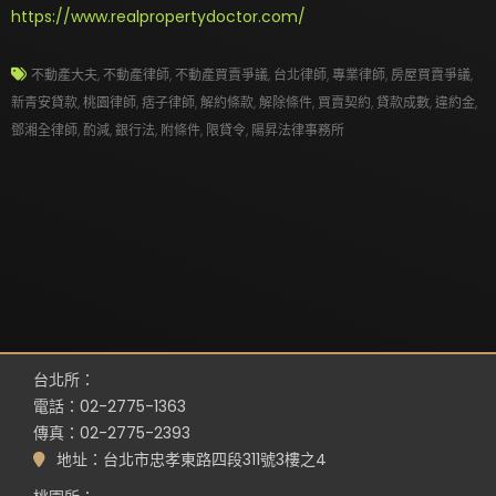
https://www.realpropertydoctor.com/
不動產大夫
,
不動產律師
,
不動產買賣爭議
,
台北律師
,
專業律師
,
房屋買賣爭議
,
新青安貸款
,
桃園律師
,
痞子律師
,
解約條款
,
解除條件
,
買賣契約
,
貸款成數
,
違約金
,
鄧湘全律師
,
酌減
,
銀行法
,
附條件
,
限貸令
,
陽昇法律事務所
台北所：
電話：02-2775-1363
傳真：02-2775-2393
地址：台北市忠孝東路四段311號3樓之4