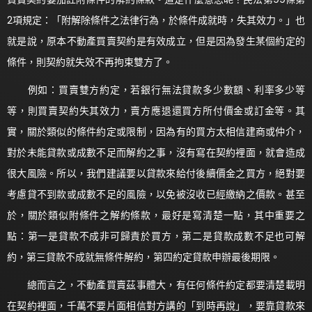
2項規定：「附解除條件之法律行為，於條件成就時，失其效力。」也
就是說，原本不動產買賣契約是有效成立，但是因為發生某個約定的
條件，則契約就失效不再拘束雙方了。
例如：買賣雙方約定，若銀行無法貸款多少數額、利率多少等
等，則買賣契約失其效力，賣方應退還買方所付價金或訂金等。其
實，關於類似的條件約定或限制，因為有的買方太相信建商或仲介，
對於未能貸款或成數不足而解約之事，沒有寫在契約裡面，就會造成
很大風險。所以，我們建議要以貸款來給付後續價金之買方，絕對要
考慮貸不到款或成數不足的風險，以免被沒收已經繳納之價款。甚至
於，關於類似附條件之解約條款，最好是寫清楚一點，其中重要之
點：第一是貸款不成非可歸責於買方，第二是貸款成數不足也可解
約，第三貸款不成就無條件解約，第四約定貸款申辦最後期限。
總而言之，不動產買賣茲事體大，有任何條件約定都要清楚載明
在契約裡面，千萬不要片面相信對方講的「到時再說」，要靠貸款來