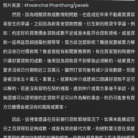
照片來源：Khwanchai Phanthong/pexels
然而，因為相關貸款成數限制問題，也造成近年來不動產買賣容
易發生的爭議，之前因為新青安貸款問題，衍生新的限貸令爭議。例
如：約定好的買賣價金貸款成數不足或是未能符合貸款資格，或是貸
款一延再延而超過履約期等等，買方該怎麼辦呢？難道就要被賣方解
約沒收已付價款嗎？像是曾經有新聞實務案例，有位買家簽約時跟仲
介講好要貸款的成數，後來因為貸款貸不到導致必須解約，結果賣方
要求沒收已付期款近三百萬元，雖然打官司後有減少沒收數額，但還
是被沒收五十萬元。事實上，就算和仲介或建商口頭講好貸款不足可
以解約，若是沒有寫明在契約裡面，遇到仲介或賣方事後不承認，且
無證據可以證明曾約定貸款不足可以作為解約事由，則仍可能會有買
方已繳價金被沒收的風險或實害。
因此，這裡會建議在目前銀行貸款緊縮情況下，如果未能確認百
分之百貸得到足夠成數，或是有其他替代方案，則絕對要注意在房屋
買賣契約要加註附條件的解約條款。這是什麼意思呢？民法第99條第