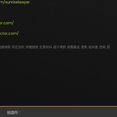
m/sunriselawyer
or.com/
octor.com/
桃園律師
,
特定目的
,
特種個資
,
犯罪前科
,
痞子律師
,
網路霸凌
,
蒐集
,
裁判書
,
透明
,
鄧
桃園所：