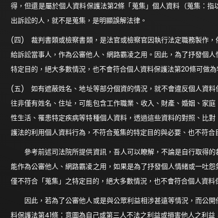
得，但還是屬於個人資料保護法第2條「蒐集」個人資料（蒐集：指
出訴訟的人，就不是蒐集，是明顯誤解法律。
(四) 裁判書類或檢察書類，是法官或檢察官因執行法定職務製作
給訴訟當事人，作為公審他人、網路霸凌之用。因此，為了抒發個人
特定目的，絕大多數情況，也不會符合個人資料保護法第20條可做為
(五) 如有遮蔽姓名、地址等部分個資的情況，就不會違反個人資
往非僅有姓名、住址，可能包含工作職業、收入、財產、婚姻、家庭
性生活、罹患特定疾病等特種個人資料，透過這些資料的對照、比對
護法的利用個人資料行為，不符合蒐集的特定目的與必要、也不符合
參考前述司法院所提供資訊，吾人可以瞭解，不論是自行取得的裁
能作為公審他人、網路霸凌之用，如果是為了抒發個人情緒或一吐怨
僅不符合「蒐集」之特定目的，絕大多數情況，也不會符合個人資料
因此，若為了公審他人或是與公眾利益相涉甚遠等情況，而公開他
料保護法第41條：意圖為自己或第三人不法之利益或損害他人之利益