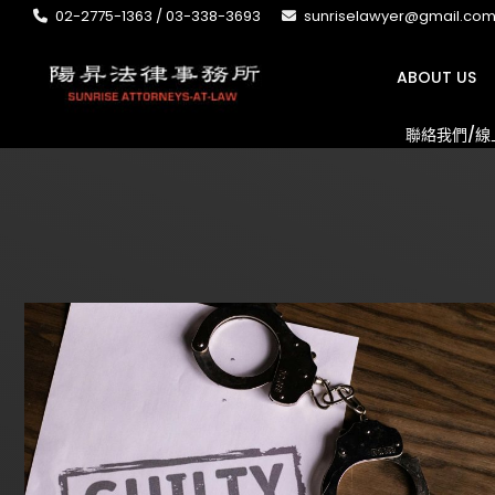
02-2775-1363 / 03-338-3693
sunriselawyer@gmail.co
ABOUT US
聯絡我們/線