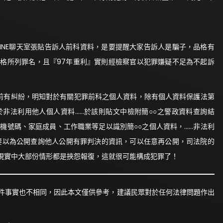
在LINE聊天室張貼告訴人前科資料，是要提醒大家告訴人是騙子，品格有
格所列罪名，且『97年重利』實則經檢察官以犯罪嫌疑不足為不起訴
簡○○前有糾紛，明知對於有關犯罪前科之個人資料，除有個人資料保護法第
於非法利用他人個人資料……於該則貼文中檢附簡○○之警政資料查詢結
機號碼、家庭成員、工作職業等足以識別簡○○之個人資料，……非法利
不要以為公開查詢他人公開有罪判決的資訊，可以任意再公開，司法院的
現實中大部份情形都是挾怨報復，這就很可能構成犯罪了！
件事實也不相同，因此本文僅供參考，建議民眾對於任何法律問題作出