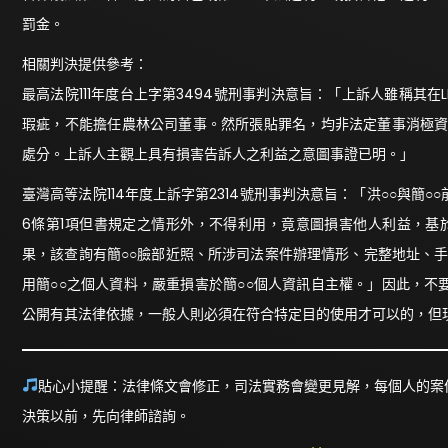
罰金。
相關判決提供參考：
最高法院111年度台上字第3494號刑事判決意旨：「上訴人雖稱其
瑕疵，不能擔任農林公司董事。然所張貼罪名，均非法定董事消極資
處分。上訴人主觀上具有損害告訴人之利益之意圖事證已明。」
臺灣高等法院114年度上訴字第2314號刑事判決意旨：「洪○○與
6條第1項但書規定之情形外，不得利用，竟意圖損害他人利益，基
果，該查詢有簡○○臉部近照、所涉司法案件辦理情形、完整地址、手
用簡○○之個人資料，嚴重損害於簡○○個人資訊自主權。」因此，
公開有其法律依據，一般人則必須在符合特定目的使用才可以的，但
貼心小提醒：法律條文會修正，司法實務會變更見解，每個人的案
決策以前，先向律師諮詢。