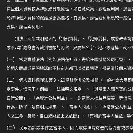
因、性生活、健康檢查、犯罪前科等6種，在個人資料保護法施行細
這些個人資料較為特殊或具敏感性，如任意蒐集、處理或利用，恐會
於特種個人資料的保護是更為嚴格，其蒐集、處理或利用應較一般個
蒐集、處理與利用。
判決上面所載明他人的「判刑資料」、「犯罪前科」或警政查詢資
或不起訴處分書等裁判書類的內容，只要把名字、地址等遮掉，就不
(一) 常見實體張貼（例如張貼在社區、寄給任職機關公司行號）
給朋友閱讀或是開地球給不特定人都可以搜尋閱覽，都是屬於個人資
(二) 個人資料保護法第19、20條針對非公務機關（一般社會大
定要件之情況下，例如：「法律明文規定」、「與當事人間有契約或
自行公開」、「為增進公共利益」、「對當事人權益無侵害」等情況
行為，除了「法律明文規定」、「當事人同意」、「為增進公共利益
人之生命、身體、自由或財產上之危險」、「有利於當事人權益」等
(三) 民眾為訴訟事件之當事人，因而取得法院寄送的裁判書或檢