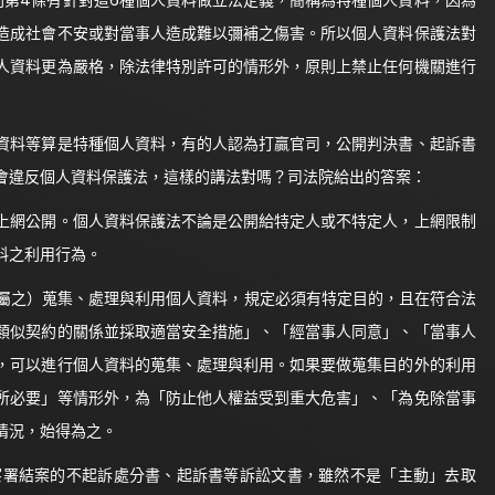
則第4條有針對這6種個人資料做立法定義，簡稱為特種個人資料，因為
造成社會不安或對當事人造成難以彌補之傷害。所以個人資料保護法對
人資料更為嚴格，除法律特別許可的情形外，原則上禁止任何機關進行
料等算是特種個人資料，有的人認為打贏官司，公開判決書、起訴書
會違反個人資料保護法，這樣的講法對嗎？司法院給出的答案：
、上網公開。個人資料保護法不論是公開給特定人或不特定人，上網限制
料之利用行為。
眾即屬之）蒐集、處理與利用個人資料，規定必須有特定目的，且在符合法
類似契約的關係並採取適當安全措施」、「經當事人同意」、「當事人
，可以進行個人資料的蒐集、處理與利用。如果要做蒐集目的外的利用
所必要」等情形外，為「防止他人權益受到重大危害」、「為免除當事
情況，始得為之。
察署結案的不起訴處分書、起訴書等訴訟文書，雖然不是「主動」去取