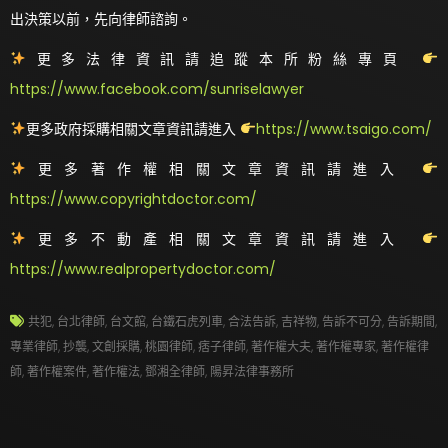
出決策以前，先向律師諮詢。
更多法律資訊請追蹤本所粉絲專頁
https://www.facebook.com/sunriselawyer
更多政府採購相關文章資訊請進入
https://www.tsaigo.com/
更多著作權相關文章資訊請進入
https://www.copyrightdoctor.com/
更多不動產相關文章資訊請進入
https://www.realpropertydoctor.com/
共犯
,
台北律師
,
台文館
,
台鐵石虎列車
,
合法告訴
,
吉祥物
,
告訴不可分
,
告訴期間
,
專業律師
,
抄襲
,
文創採購
,
桃園律師
,
痞子律師
,
著作權大夫
,
著作權專家
,
著作權律
師
,
著作權案件
,
著作權法
,
鄧湘全律師
,
陽昇法律事務所