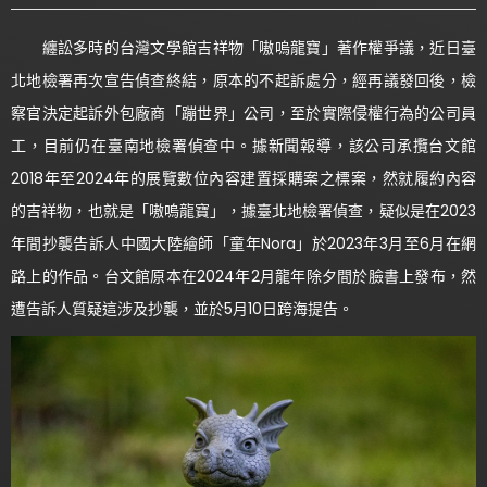
纏訟多時的台灣文學館吉祥物「嗷嗚龍寶」著作權爭議，近日臺
北地檢署再次宣告偵查終結，原本的不起訴處分，經再議發回後，檢
察官決定起訴外包廠商「蹦世界」公司，至於實際侵權行為的公司員
工，目前仍在臺南地檢署偵查中。據新聞報導，該公司承攬台文館
2018年至2024年的展覽數位內容建置採購案之標案，然就履約內容
的吉祥物，也就是「嗷嗚龍寶」，據臺北地檢署偵查，疑似是在2023
年間抄襲告訴人中國大陸繪師「童年Nora」於2023年3月至6月在網
路上的作品。台文館原本在2024年2月龍年除夕間於臉書上發布，然
遭告訴人質疑這涉及抄襲，並於5月10日跨海提告。