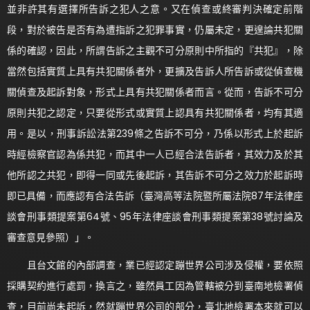
並非許其有選擇所告訴之犯人之意。又在偵查或終審判決確定前階
段，對於被告是否有為遭指訴之犯罪事實，仍屬未定，更遑論共犯關
係的確認，因此，所謂告訴之主觀不可分原則中所指的『共犯』，除
當然包括實質上具有共犯關係者外，更擴及告訴人所告訴或從偵查機
關偵查及起訴對象，形式上具有共犯關係者而言。從而，告訴不可分
原則共犯之認定，只要從形式或實質上認具有共犯關係者，均有其適
用。是以，刑事訴訟法第239條之告訴不可分，乃係以形式上於起訴
時經檢察官認為係共犯，而其中一人已經合法告訴者，其效力及於其
他所認之共犯，即得一同或先後起訴，其告訴不可分之效力於起訴時
即已具備，而應認有合法告訴（臺灣高等法院暨所屬法院87年法律座
談會刑事類提案第64號、95年法律座談會刑事類提案第38號討論及
審查意見參照）」。
且台文館的內部調查，業已經認定蹦世界公司涉及侵權，要依照
採購契約進行處罰，換言之，雖然員工因為管轄被分到臺南地檢署偵
查，目前尚未起訴，然就蹦世界公司的部分，臺北地檢署本來就可以