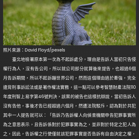
照片來源：David Floyd/pexels
臺北地檢署原本第一次為不起訴處分，理由是告訴人當初只告侵
權行為人，沒有告公司，所以就公司部分就算後來提告，也超過6個
月告訴期間，所以不起訴蹦世界公司，然而這個理由過於牽強，完全
違背刑事訴訟法或是著作權法實務，這一點可以參考智慧財產法院110
年度刑智上易字第46號判決，該案的被告也這樣抗辯說，當初告訴人
沒有告他，事後才告已經超過六個月，然遭法院駁斥，認為對於共犯
其中一人提告就可以：「告訴乃告訴權人向偵查機關申告犯罪事實所
為之意思表示，且告訴係對於犯罪事實為之，並非對於特定之犯人為
之，因此，告訴權之行使僅就該犯罪事實是否告訴有自由決定之權，