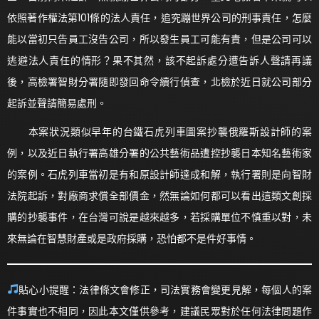
依照著作權法第101條的法人責任，追究蹦世界公司的刑事責任，怎麼
能以當初只告員工沒告公司，所以發生員工可能有責，但是公司可以
逃避法人責任的情形？果不其然，該不起訴處分遭告訴人聲請再議
後，高檢署智財分署隨即發回命令續行偵查，北檢於近日就公司部分
起訴並聲請簡易處刑。
本案狀況類似早年的台鐵石虎列車圖案抄襲俄羅斯設計師的案
例，以及近日執行署高雄分署的公共藝術品遭控抄襲日本知名藝術家
的案例。石虎列車當初是有和原設計師達成和解，執行署則是向智財
法院起訴，對廠商求償全部價金，然無論如何都可以看出這類文創採
購的抄襲事件，在台灣可說是越來越多，若採購單位不慎重以對，未
來無論在智慧財產或是政府採購，恐怕都不是件好事情。
貼心小提醒：法律條文會修正，司法實務會變更見解，每個人的案
件事實也不相同，因此本文僅供參考，建議民眾對於任何法律問題作