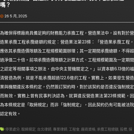
嗎？
26 5 月, 2025
為確保得標廠商具備足夠的財務能力承擔工程，營造業法中，設有對於營
造業承攬工程承攬總額的規定：營造業法第23條：「營造業承攬工程，
應依其承攬造價限額及工程規模範圍辦理；其一定期間承攬總額，不得超
過淨值二十倍。前項承攬造價限額之計算方式、工程規模範圍及一定期間
之認定等相關事項之辦法，由中央主管機關定之。」以資本額6.13億的福
清營造為例，就是不能承攬超過122.6億的工程。實務上，如果發生營造
業與機關違反本條約定，仍然簽訂契約時，對於該契約是否違反強制規定
而無效，實務上曾有民事判決認為，就算違反營造業法第23條規範，因
為本條規定是「取締規定」而非「強制規定」，因此契約仍有可能被法院
認定有效。
停業處分
,
取締規定
,
台北律師
,
專業律師
,
工程會
,
廠商資格
,
承攬工程總額
,
投標
,
採