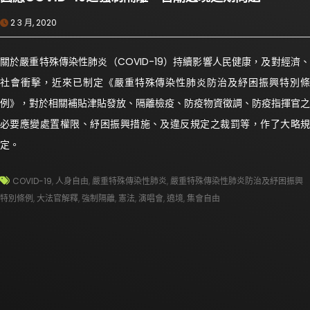
2 3 月, 2020
關於嚴重特殊傳染性肺炎（COVID-19）持續影響人民健康，及對經濟、
社會衝擊，近來已制定《嚴重特殊傳染性肺炎防治及紓困振興特別條
例》，對於相關補貼津貼發放、隔離檢疫、防疫物資徵調、防疫指揮官之
必要應變處置權限、紓困振興措施、及違反規定之裁罰等，作了大略規
定。
COVID-19
,
人身自由
,
嚴重特殊傳染性肺炎
,
嚴重特殊傳染性肺炎防治及紓困振興
特別條例
,
大法官解釋
,
強制隔離
,
憲法
,
演唱會
,
遶境
,
集會自由