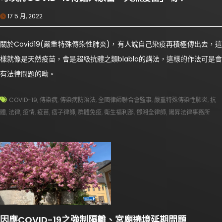
17 5 月, 2022
關於Covid19(嚴重特殊傳染性肺炎)，有人說自己染疫再積極傳出去，這
樣就像是天然疫苗，會是超級抗體之類blabla的講法，這樣的作法可是會
有法律問題的呦。
COVID-19
,
傳染病
,
傳染病防治法
,
全國律師聯合會監事
,
嚴重特殊傳染性肺炎
,
抗
體
,
法律
,
疫情
,
疫苗
,
痞子律師
,
群體免疫
,
衛生福利部
,
鄧湘全律師
,
陽昇法律事務所
因應COVID-19之強制隔離、宮廟遶境延期問題