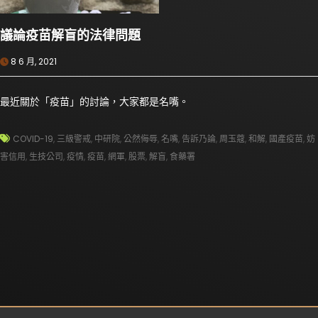
議論疫苗解盲的法律問題
8 6 月, 2021
最近關於「疫苗」的討論，大家都是名嘴。
COVID-19
,
三級警戒
,
中研院
,
公然侮辱
,
名嘴
,
告訴乃論
,
周玉蔻
,
和解
,
國產疫苗
,
妨
害信用
,
生技公司
,
疫情
,
疫苗
,
網軍
,
股票
,
解盲
,
食藥署