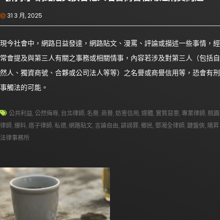
31 3 月, 2025
現今社會中，網路日益發達，網路貼文、漫罵、評論或描述一些事情，經
常會提及與第三人有關之事務或相關情事，內容若涉及對第三人（包括自
然人、獨資商號、合夥或公司法人等等）之名譽或商譽信用等，恐會有刑
事觸法的可能。
公共利益
,
公然侮辱
,
台北律師
,
名譽
,
商譽
,
妨害信用
,
媒體
,
實質惡意
,
專業律師
,
桃園
律師
,
爆料
,
痞子律師
,
私德
,
網路貼文
,
言論自由
,
誹謗罪
,
鄉民
,
鄧湘全律師
,
鍵盤俠
,
陽昇
法律事務所