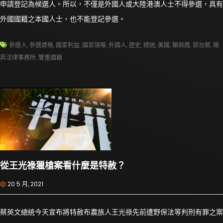
申請登記為候選人。所以，不僅是外國人或大陸港澳人士不得參選，具有
外國國籍之本國人士，也不能登記參選。
參選人
,
參選資格
,
國家利益
,
國家領導
,
外國人
,
歷史
,
總統
,
美國
,
賴佩霞
,
郭台銘
,
陽
昇法律事務所
,
雙重國籍
從王光祿獵槍案看什麼是特赦？
20 5 月, 2021
蔡英文總統今天宣布將特赦布農族人王光祿先前遭野保法等判刑有罪之案