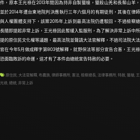
件，原本王光祿在2013年間因為持非自製獵槍，獵殺山羌和長鬃山羊，
並於2014年遭台東地院判決應執行三年六個月的有期徒刑，其後在律師
與人權團體支持下，該案2015年上訴到最高法院仍遭駁回。不過檢察總
長隨即提起非常上訴，王光祿因此暫緩入監服刑，為了解決非常上訴中所
提的原住民文化權等議題，最高法院並聲請大法官解釋，不過司法院大法
官在今年5月做成釋字第803號解釋，就野保法等部分宣告合憲，王光祿
恐面臨敗訴的命運，這才有了本件由總統宣告特赦的必要。
原住民
,
大法官解釋
,
布農族
,
律師事務所
,
憲法
,
檢察總長
,
法律事務所
,
特赦
,
獵槍
,
王
光祿
,
總統
,
非常上訴