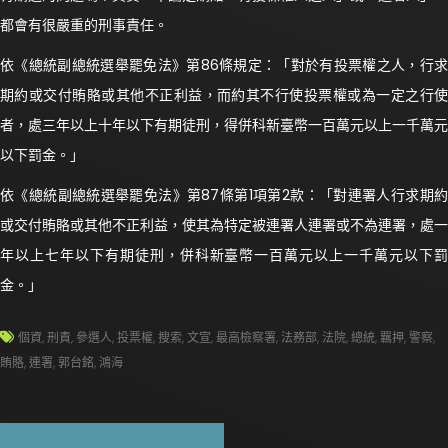
都會有很嚴重的刑事責任。
依《總統副總統選舉罷免法》第86條規定：「對於有投票權之人，行求
期約或交付賄賂或其他不正利益，而約其不行使投票權或為一定之行使
者，處三年以上十年以下有期徒刑，得併科新臺幣一百萬元以上一千萬元
以下罰金。」
依《總統副總統選舉罷免法》第87條第1項第2款：「對連署人行求期約
或交付賄賂或其他不正利益，使其為特定被連署人連署或不為連署，處一
年以上七年以下有期徒刑，併科新臺幣一百萬元以上一千萬元以下罰
金。」
個資
,
刑責
,
參選人
,
投票權
,
搜索
,
文宣
,
最高檢察署
,
法務部
,
法院
,
總統
,
羈押
,
警察
,
賄賂
,
連署
,
郭台銘
,
鴻海