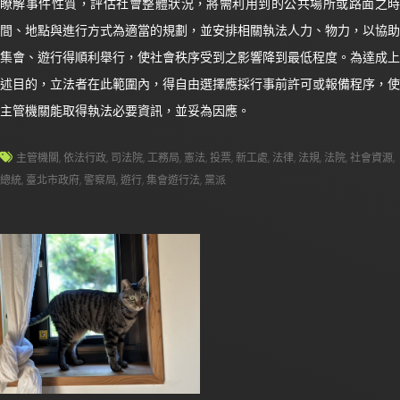
瞭解事件性質，評估社會整體狀況，將需利用到的公共場所或路面之時
間、地點與進行方式為適當的規劃，並安排相關執法人力、物力，以協助
集會、遊行得順利舉行，使社會秩序受到之影響降到最低程度。為達成上
述目的，立法者在此範圍內，得自由選擇應採行事前許可或報備程序，使
主管機關能取得執法必要資訊，並妥為因應。
主管機關
,
依法行政
,
司法院
,
工務局
,
憲法
,
投票
,
新工處
,
法律
,
法規
,
法院
,
社會資源
,
總統
,
臺北市政府
,
警察局
,
遊行
,
集會遊行法
,
黨派