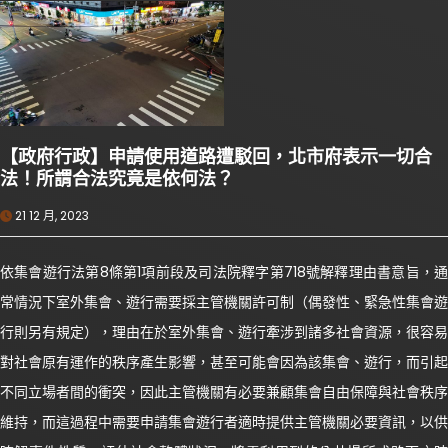
【政府行政】申請使用道路遭駁回，北市府表示一切合
法！所謂合法究竟是依何法？
21 12 月, 2023
依集會遊行法第8條第1項前段及司法院釋字第718號解釋理由書意旨，通
常情況下室外集會、遊行需要採主管機關許可制（偶發性、緊急性集會遊
行則另有規定），理由在於室外集會、遊行牽涉到諸多社會資源，很容易
對社會原有運作的秩序產生影響，甚至可能會因為該集會、遊行，而引起
不同立場者間的衝突，因此主管機關有必要兼顧集會自由保障與社會秩序
維持，而這過程中需要申請集會遊行者適時提供主管機關必要資訊，以供