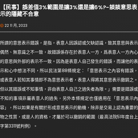
【民事】誤差值3%範圍是讓3%還是讓6%?-談談意思表
示的隱藏不合意
22 11 月, 2023
所謂的意思表示錯誤，是指，表意人因誤認或欠缺認識，致其意思與表示
偶然、無意識之不一致，故錯誤係存在於表意人一方，爲表意人一方內心
的意思與外部的表示不一致。因為是表意人自己發生的錯誤，而讓他的表
示和心中想法不同，所以民法第88條規定：「意思表示之內容有錯誤，
或表意人若知其事情即不為意思表示者，表意人得將其意思表示撤銷之。
但以其錯誤或不知事情，非由表意人自己之過失者為限。」需要是錯誤或
不知的事項非屬表意人的過失，另外本條規定也僅適用在「意思表示內
容」，所以如果是有關於形成意思表示的動機，除非是交易上認為重要的
物之性質，或是人的資格，才屬於可以撤銷的範圍（最高法院51年度台上
字第3311號判例）。