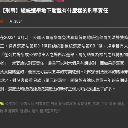
【刑事】總統選舉地下賭盤有什麼樣的刑事責任
11 1 月, 2024
在2023年6月時，公職人員選舉罷免法和總統副總統選舉罷免法雙雙修
正，通過選罷法第103-1條與總統副總統選罷法第88-1條，規定若有人
「在公共場所或公眾得出入之場所以選舉、罷免結果為標的之賭博財物
者」，就要論以刑事責任，最重可以判六個月有期徒刑；而如果是莊家，
負責開賭盤的，最重更可論以五年的有期徒刑。相較於刑法原本的賭博罪
規定，對賭客最重只處五萬元的罰金，開賭盤者論以最重三年的有期徒
刑，選罷法和總統副總統選罷法的新修正條文可說是加重了許多。
公序良俗
,
公職人員
,
刑事責任
,
刑法
,
動物保護法
,
有期徒刑
,
民調
,
立委
,
總統
,
罰金
,
賭博
,
賭博罪
,
選罷法
,
選舉
,
陸海空軍刑法