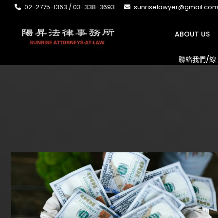
02-2775-1363 / 03-338-3693
sunriselawyer@gmail.co
ABOUT US
聯絡我們/線