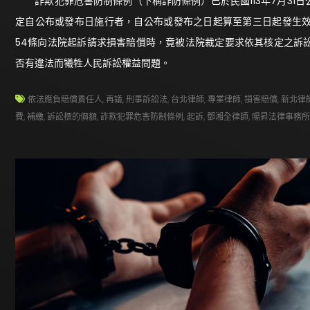
詐欺犯罪危害防制條例（下稱詐防條例）已於民國113年7月31
定自公布或發布日施行者，自公布或發布之日起算至第三日起發生
54條向法院起訴請求損害賠償時，竟被法院裁定要求依其核定之訴
否有違法而犧牲人民訴訟權益問題。
依法應負賠償責任人
,
再議
,
刑事訴訟法
,
台北律師
,
專業律師
,
損害賠償
,
新北律
費
,
補繳
,
訴訟標的價額
,
詐欺犯罪危害防制條例
,
起訴
,
鄧湘全律師
,
陽昇法律事務所