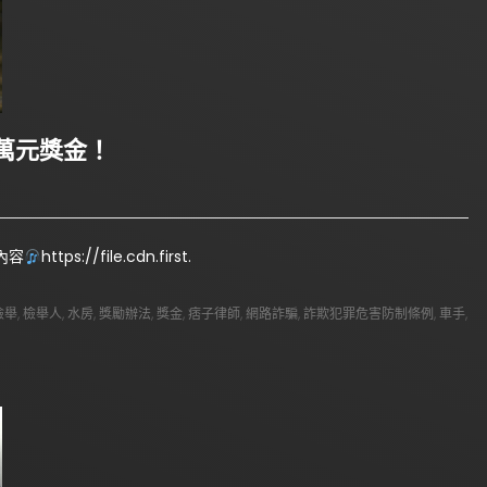
萬元獎金！
內容
https://file.cdn.first.
檢舉
,
檢舉人
,
水房
,
獎勵辦法
,
獎金
,
痞子律師
,
網路詐騙
,
詐欺犯罪危害防制條例
,
車手
,