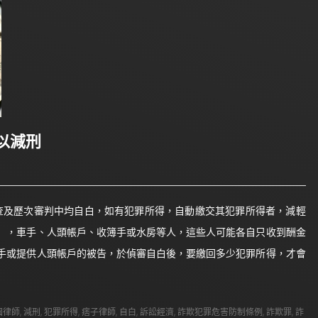
以減刑
查及歷次審判中均自白，如有犯罪所得，自動繳交其犯罪所得者，減輕
」，車手、人頭帳戶、收簿手或水房等人，這些人可能各自只收到酬金
手或提供人頭帳戶的被告，於偵審自白後，要繳回多少犯罪所得，才會
園律師
,
減刑
,
犯罪所得
,
痞子律師
,
自白
,
訴訟經濟
,
詐欺犯罪危害防制條例
,
詐欺罪
,
詐