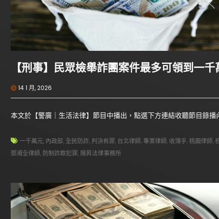
【刑事】民眾檢舉詐團案件最多可領到一千
14 1 月, 2026
本文於【警廣｜生活法律】節目中播出，點選下方連結收聽節目錄播
一千萬元
,
內政部
,
全民防詐
,
判決有罪
,
台北律師
,
專業律師
,
收簿手
,
桃園律師
,
鄧湘全律師
,
防制詐欺犯罪
,
陽昇法律事務所