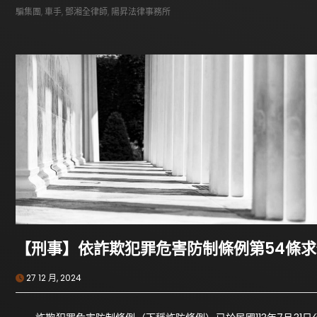
騙集團
,
車手
,
鄧湘全律師
,
陽昇法律事務所
【刑事】依詐欺犯罪危害防制條例第54條
27 12 月, 2024