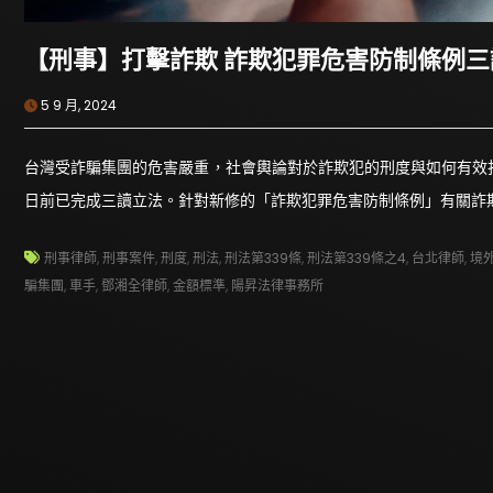
【刑事】打擊詐欺 詐欺犯罪危害防制條例
5 9 月, 2024
台灣受詐騙集團的危害嚴重，社會輿論對於詐欺犯的刑度與如何有效
日前已完成三讀立法。針對新修的「詐欺犯罪危害防制條例」有關詐
刑事律師
,
刑事案件
,
刑度
,
刑法
,
刑法第339條
,
刑法第339條之4
,
台北律師
,
境
騙集團
,
車手
,
鄧湘全律師
,
金額標準
,
陽昇法律事務所