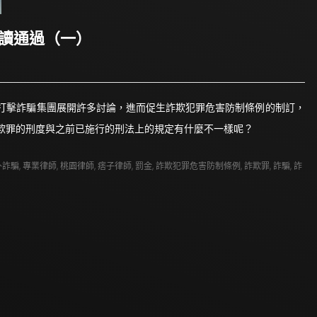
三讀通過（一）
打擊詐騙集團展開許多討論，進而促生詐欺犯罪危害防制條例的制訂，
欺罪的刑度與之前已施行的刑法上的規定有什麼不一樣呢？
外詐騙
,
專業律師
,
桃園律師
,
痞子律師
,
罰金
,
詐欺犯罪危害防制條例
,
詐欺罪
,
詐騙
,
詐