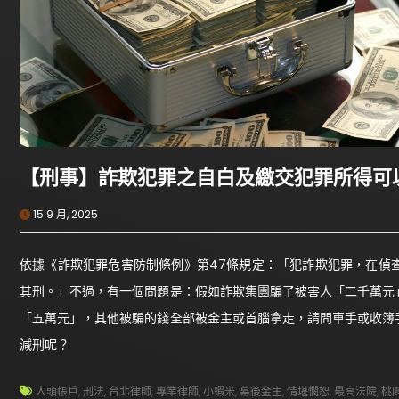
【刑事】詐欺犯罪之自白及繳交犯罪所得可
15 9 月, 2025
依據《詐欺犯罪危害防制條例》第47條規定：「犯詐欺犯罪，在偵
其刑。」不過，有一個問題是：假如詐欺集團騙了被害人「二千萬元
「五萬元」，其他被騙的錢全部被金主或首腦拿走，請問車手或收簿
減刑呢？
人頭帳戶
,
刑法
,
台北律師
,
專業律師
,
小蝦米
,
幕後金主
,
情堪憫恕
,
最高法院
,
桃