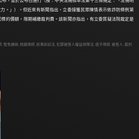
日公布，並於公布日施行（按：中央法規標準法第十三條規定：「法規明
效力。」）。但近來有新聞指出，立委接獲民眾陳情表示依詐防條例第
訟標的價額，限期補繳裁判費。該新聞亦指出，有立委質疑法院裁定是
師
,
暫免繳納
,
桃園律師
,
民事訴訟法
,
犯罪被害人權益保障法
,
痞子律師
,
被害人
,
裁判