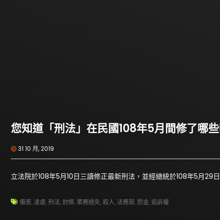
您知道「刑法」在民國108年5月間修了哪
31 10 月, 2019
立法院於108年5月10日三讀修正最新刑法，並經總統於108年5月
傷害
,
凌虐
,
刑法
,
封條
,
業務過失
,
殺人
,
法務部
,
罰金
,
追訴權