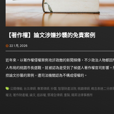
【著作權】論文涉嫌抄襲的免責案例
22 1 月, 2026
近年來，以著作權侵權案例攻訐政敵的新聞頻傳，不少政治人物都因
人布局的桃園市長選戰，就被認為是受到了候選人著作權官司影響。
控論文抄襲的案例，遭司法機關認為不構成侵權的。
公開傳輸
,
台北律師
,
專業律師
,
抄襲
,
智慧財產法院
,
桃園律師
,
概念表達二分原
權法
,
著作財產權
,
論文
,
追訴權
,
鄧湘全律師
,
重製
,
陽昇法律事務所