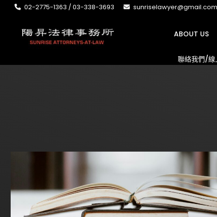
02-2775-1363 / 03-338-3693
sunriselawyer@gmail.co
ABOUT US
聯絡我們/線