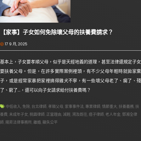
【家事】子女如何免除壞父母的扶養費請求？
17 9 月, 2025
基本上，子女要孝順父母，似乎是天經地義的道理，甚至法律還規定子女
要扶養父母。但是，在許多實際案例裡頭，有不少父母年輕時就拋家棄
子，或是經常家暴把家裡搞得雞犬不寧，有一些壞父母老了、瘸了、殘
了、窮了…，還可以向子女請求給付扶養費嗎？
中低收入
,
免除
,
台北律師
,
孝順父母
,
家事事件法
,
專業律師
,
情節重大
,
扶養義務
,
扶
養費
,
未成年子女
,
桃園律師
,
正當理由
,
減輕
,
溯及既往
,
痞子律師
,
老人年金
,
鄧湘全律
師
,
陽昇法律事務所
,
離婚
,
顯失公平