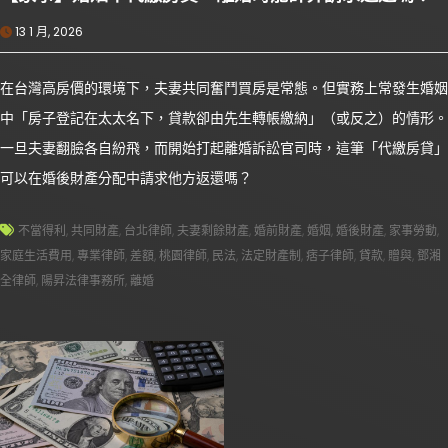
13 1 月, 2026
在台灣高房價的環境下，夫妻共同奮鬥買房是常態。但實務上常發生婚姻
中「房子登記在太太名下，貸款卻由先生轉帳繳納」（或反之）的情形。
一旦夫妻翻臉各自紛飛，而開始打起離婚訴訟官司時，這筆「代繳房貸」
可以在婚後財產分配中請求他方返還嗎？
不當得利
,
共同財產
,
台北律師
,
夫妻剩餘財產
,
婚前財產
,
婚姻
,
婚後財產
,
家事勞動
,
家庭生活費用
,
專業律師
,
差額
,
桃園律師
,
民法
,
法定財產制
,
痞子律師
,
貸款
,
贈與
,
鄧湘
全律師
,
陽昇法律事務所
,
離婚