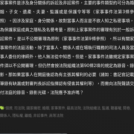
家事案件是涉及身分關係的訴訟及非訟案件，主要的事件類型約可分為婚
姻、子女、遺產、夫妻、監護或是保護令等等（家事事件法第3條參
照）。因涉及家庭、身分關係，故對當事人而言是不欲人知之私密事項，
為保護家庭成員之隱私及名譽考量，原則上家事案件的審理有別於一般訴
訟案件，是以不公開審理為原則（家事事件法第9條參照），所以有關家
事案件的法庭活動，除了當事人、關係人或在場執行職務的司法人員及當
事人委任的律師外，他人無法從中知悉。但是，家事事件法雖規定家事案
件須以不公開審理，但仍然會按法院組織法第90條2項的規定為錄音、錄
影。那如果當事人在開庭後認為有主張其權利的必要（諸如：書記官記載
筆錄有缺漏或對審判長訴訟指揮認有侵害其權利等），而需向法院聲請交
付法庭的錄音、錄影光碟，法院應予准許嗎？
個資
,
司法院
,
國家機密
,
婚姻
,
家事案件
,
最高法院
,
法院組織法
,
監護
,
聽審權
,
閱卷
,
關係人
,
隱私權
,
離婚
,
非訟事件
,
高等法院