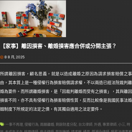
【家事】離因損害、離婚損害應合併或分開主張？
8 8 月, 2025
所謂離因損害，顧名思義，就是以造成離婚之原因為請求損害賠償之事
由，其本質上是一種侵權行為損害賠償請求權，不以兩造已經法院裁判離
婚為要件。而所謂離婚損害，是「因裁判離婚而受有之損害」，其與離因
損害不同，亦不具有侵權行為損害賠償性質，反而比較像是我國民事法婚
姻制度下所規定的法定之債，有其獨自適用之法定要件。
一事不再理
,
侵權行為
,
兩願離婚
,
剩餘財產分配
,
台北律師
,
外遇
,
專業律師
,
小三
,
時
效
,
未成年子女
,
桃園律師
,
痞子律師
,
裁判離婚
,
請求權
,
通姦
,
鄧湘全律師
,
陽昇法律事務