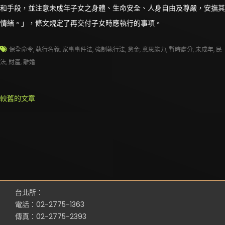
和手段，並注意未成年子女之身體、生命安全、人身自由及尊嚴，安撫其
情緒。」，條文規定了再交付子女時應執行的事項。
保全命令
,
執行名義
,
家事事件法
,
強制執行法
,
怠金
,
意思能力
,
暫時處分
,
未成年
,
民
法
,
財產
,
離婚
文
較舊的文章
章
導
覽
台北所：
電話：02-2775-1363
傳真：02-2775-2393