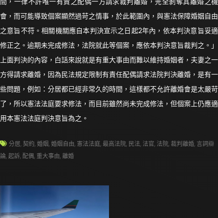
間，一律不許唯一有責之配偶一方請求裁判離婚，完全剝奪其離婚之機
會，而可能導致個案顯然過苛之情事，於此範圍內，與憲法保障婚姻自由
之意旨不符。相關機關應自本判決宣示之日起2年內，依本判決意旨妥適
修正之。逾期未完成修法，法院就此等個案，應依本判決意旨裁判之。」
上面判決的內容，白話來說就是有重大事由而難以維持婚姻者，夫妻之一
方得請求離婚，因為民法規定限制有責任配偶請求法院判決離婚，是有一
些問題，例如：分居都已經非常久的時間，這樣都不允許離婚會是太嚴苛
了，所以憲法法庭要求修法，而目前雖然尚未完成修法，但個案上仍應適
用本憲法法庭判決意旨為之。
分居
,
契約
,
婚姻
,
婚姻自由
,
憲法法庭
,
最高法院
,
民法
,
法官
,
法院
,
裁判離婚
,
言詞辯
論
,
起訴
,
配偶
,
重大事由
,
離婚