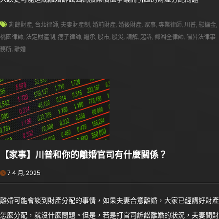
剩餘財產
,
台北律師
,
夫妻財產制
,
婚前財產
,
婚後財產
,
家事
,
專業律師
,
川普
,
慰撫金
,
桃園律師
,
法定財產制
,
痞子律師
,
繼承
,
股市
,
股災
,
調解
,
起訴
,
鄧湘全律師
,
陽昇法律事
務所
,
離婚
【家事】川普和你的離婚官司有什麼關係？
7 4 月, 2025
離婚可能會談到財產分配的事情，如果夫妻合意離婚，大家已經講好財產
怎麼分配，就沒什麼問題。但是，若是打官司訴訟離婚的狀況，夫妻間財