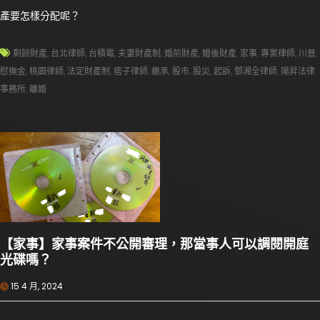
產要怎樣分配呢？
剩餘財產
,
台北律師
,
台積電
,
夫妻財產制
,
婚前財產
,
婚後財產
,
家事
,
專業律師
,
川普
,
慰撫金
,
桃園律師
,
法定財產制
,
痞子律師
,
繼承
,
股市
,
股災
,
起訴
,
鄧湘全律師
,
陽昇法律
事務所
,
離婚
【家事】家事案件不公開審理，那當事人可以調閱開庭
光碟嗎？
15 4 月, 2024