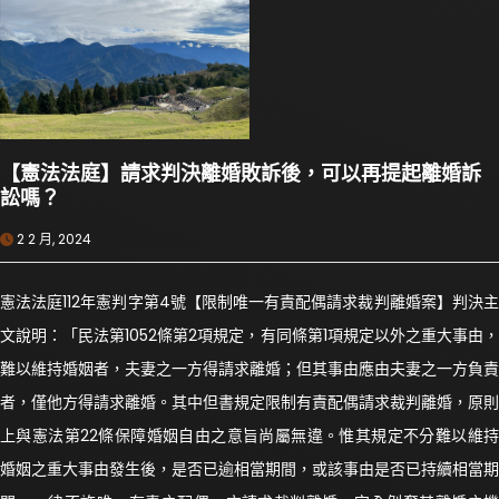
【憲法法庭】請求判決離婚敗訴後，可以再提起離婚訴
訟嗎？
2 2 月, 2024
憲法法庭112年憲判字第4號【限制唯一有責配偶請求裁判離婚案】判決主
文說明：「民法第1052條第2項規定，有同條第1項規定以外之重大事由，
難以維持婚姻者，夫妻之一方得請求離婚；但其事由應由夫妻之一方負責
者，僅他方得請求離婚。其中但書規定限制有責配偶請求裁判離婚，原則
上與憲法第22條保障婚姻自由之意旨尚屬無違。惟其規定不分難以維持
婚姻之重大事由發生後，是否已逾相當期間，或該事由是否已持續相當期