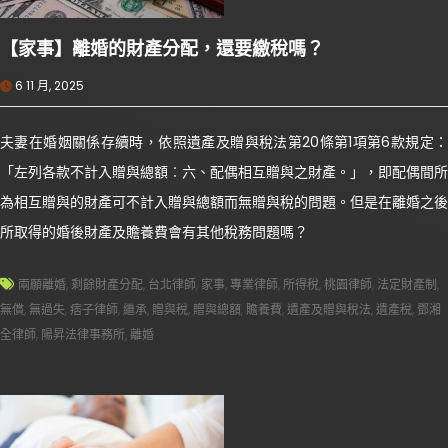
【家事】離婚的財產分配，還要繳稅嗎？
6 11 月, 2025
夫妻在婚姻關係存續時，依照遺產及贈與稅法第20條第1項第6款規定：
「左列各款不計入贈與總額︰六、配偶相互贈與之財產。」，即配偶間所
為相互贈與的財產可不計入贈與總額而無贈與稅的問題。但是在離婚之後
所取得的婚後財產及贍養費會有其他稅務問題嗎？
兩願離婚
,
剩餘財產分配
,
台北律師
,
家事
,
專業律師
,
所得稅
,
桃園律師
,
法定財產制
,
無償
,
無過失
,
痞子律師
,
繼承
,
贈與稅
,
贈與總額
,
贍養費
,
遺產及贈與稅法
,
遺產稅
,
鄧湘
全律師
,
陽昇法律事務所
,
離婚