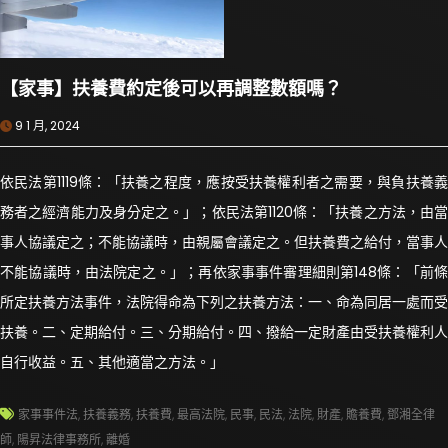
【家事】扶養費約定後可以再調整數額嗎？
9 1 月, 2024
依民法第1119條：「扶養之程度，應按受扶養權利者之需要，與負扶養義
務者之經濟能力及身分定之。」；依民法第1120條：「扶養之方法，由當
事人協議定之；不能協議時，由親屬會議定之。但扶養費之給付，當事人
不能協議時，由法院定之。」；再依家事事件審理細則第148條：「前條
所定扶養方法事件，法院得命為下列之扶養方法：一、命為同居一處而受
扶養。二、定期給付。三、分期給付。四、撥給一定財產由受扶養權利人
自行收益。五、其他適當之方法。」
家事事件法
,
扶養義務
,
扶養費
,
最高法院
,
民事
,
民法
,
法院
,
財產
,
贍養費
,
鄧湘全律
師
,
陽昇法律事務所
,
離婚