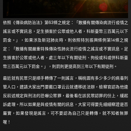
依照《傳染病防治法》第63條之規定：「散播有關傳染病流行疫情之
謠言或不實訊息，足生損害於公眾或他人者，科新臺幣三百萬元以下
罰金。」，如果涉及新冠肺炎時，則依照特別振興條例第14條之規
定：「散播有關嚴重特殊傳染性肺炎流行疫情之謠言或不實訊息，足
生損害於公眾或他人者，處三年以下有期徒刑、拘役或科或併科新臺
幣三百萬元以下罰金。」，則罰則更提高到三年以下有期徒刑。
最近就有民眾只是順手轉傳了一則謠言，稱桃園有多少多少的病毒列
管人口，建請大家出門要戴口罩云云就遭移送法辦，檢察官認為他違
反前述規定與刑法的恐嚇公眾罪，最後看在該民眾認罪的份上，緩起
訴處理。所以如果是與疫情有關的訊息，大家可得要先細細察證是否
屬實，如果發現是謠言，可不要認為自己只是轉傳，就不知者無罪
喔！