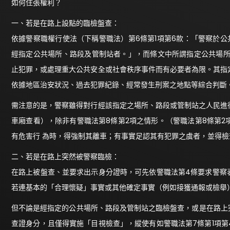
如何住張權利？
一、若是在路上設點的臨檢盤查：
依據警察職權行使法（下稱警職法）第6條第1項第6款：「警察於
經指定公共場所、路段及管制站者。」，而條文中所謂指定公共場所
止犯罪，或處理重大公共安全或社會秩序事件而有必要者為限。其指
依據地區治安狀況、過去犯罪紀錄、經常發生刑案之地點等綜合判斷
需注意的是，警察雖得對行經該指定之場所、路段或管制站之人民進
車廂查看），除非有警職法第8條第2項之情形。（警職法第8條第
有危害行 為時，得強制其離車；有事實足認其有犯罪之虞者，並得
二、若是在路上突然被警察臨檢：
在路上被盤查、並要求出示身分證時，可先依警職法第4條要求警察
若連基本的「合理懷疑」事實或其他確定事實（例如接獲通報或檢舉
但不論是經指定的公共場所、路段及管制站之臨檢盤查，或是在路上
查證身分，且僅得實施「目視檢查」，縱使有如警職法第7條第1項