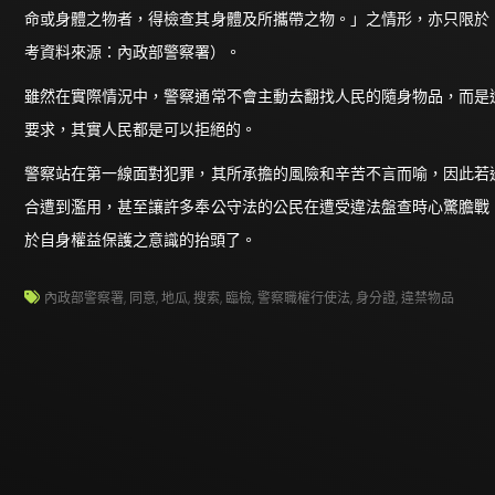
命或身體之物者，得檢查其身體及所攜帶之物。」之情形，亦只限於
考資料來源：內政部警察署）。
雖然在實際情況中，警察通常不會主動去翻找人民的隨身物品，而是
要求，其實人民都是可以拒絕的。
警察站在第一線面對犯罪，其所承擔的風險和辛苦不言而喻，因此若
合遭到濫用，甚至讓許多奉公守法的公民在遭受違法盤查時心驚膽戰
於自身權益保護之意識的抬頭了。
內政部警察署
,
同意
,
地瓜
,
搜索
,
臨檢
,
警察職權行使法
,
身分證
,
違禁物品