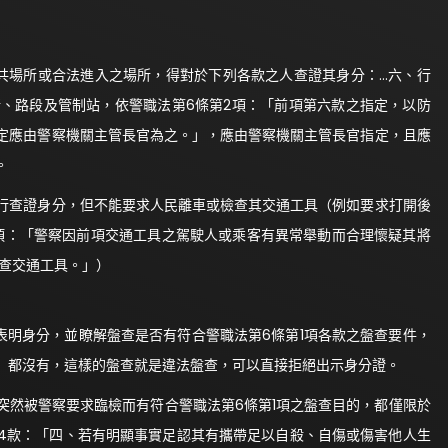
公共場所或合法進入之場所，得對於下列各款之人查證其身分：…六、行
、路段及管制站，依警職法第6條第2項：「前項第六款之指定，以防
定應由警察機關主管長官為之。」，應由警察機關主管長官指定，且應
。
行查證身分，但不能要求人民離車或檢查其交通工具（例如要求打開後
2項：「警察因前項交通工具之駕駛人或乘客有異常舉動而合理懷疑其將
檢查交通工具。」）
表明身分，並瞭解盤查是否有符合警職法第6條第1項各款之盤查要件，
）都沒有，這樣的盤查就是違法盤查，可以直接拒絕出示身分證。
突然被警察要求臨檢而有符合警職法第6條第1項之盤查目的，都僅限於
第4款：「四、若有明顯事實足認其有攜帶足以自殺、自傷或傷害他人生