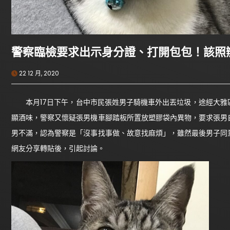
警察臨檢要求出示身分證、打開包包！該照
22 12 月, 2020
本月17日下午，台中市民張姓男子騎機車外出丟垃圾，途經大雅
顯酒味，警察又懷疑張男機車腳踏板所置放塑膠袋內異物，要求張男
男不滿，認為警察是「沒事找事做、故意找麻煩」，雖然最後男子同
網友分享轉貼後，引起討論。