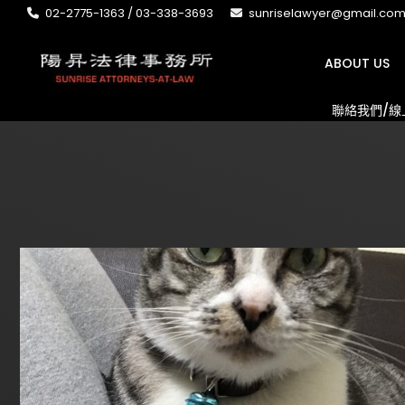
02-2775-1363 / 03-338-3693
sunriselawyer@gmail.co
ABOUT US
聯絡我們/線