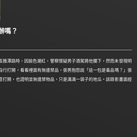
辦嗎？
區雅潭路時，因臉色潮紅，警察懷疑男子酒駕將他攔下，然而未發現明
自行打開，看看裡面有無違禁品，張男抱怨說「這一包是毒品嗎？」張
意打開，也證明並無違禁物品，只是滿滿一袋子的地瓜。該錄影畫面經