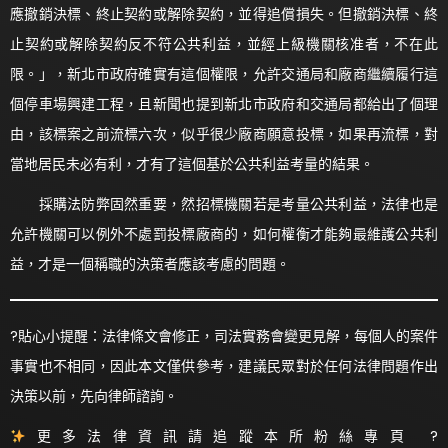
應撤銷決標、終止契約或解除契約，並得追償損失。但撤銷決標、終
止契約或解除契約反不符公共利益，並經上級機關核准者，不在此
限。」，新北市政府確實有這個權限，允許交通局和廠商繼續履行這
個停車場興建工程，且新聞也提到新北市政府和交通局都給出了個理
由，該標案之前流標六次，似乎很少廠商願意投標，如果再流標，對
當地居民未必有利，才有了這個基於公共利益考量的結果。
採購法防弊固然重要，然招標機關若是考量公共利益，法律也是
允許機關可以例外不處罰投標廠商的，如何權衡才能夠最維護公共利
益，才是一個稱職的決策者應該考慮的問題。
?貼心小提醒：法律條文會修正，司法實務會變更見解，每個人的案件
事實也不相同，因此本文僅供參考，建議民眾對於任何法律問題作出
決策以前，先向律師諮詢。
更多法律資訊請追蹤本所粉絲專頁 ?