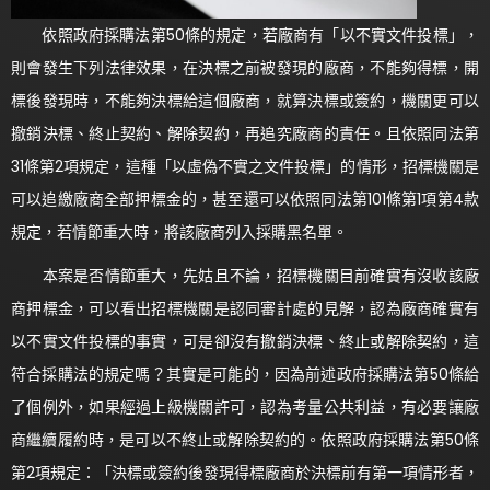
依照政府採購法第50條的規定，若廠商有「以不實文件投標」，
則會發生下列法律效果，在決標之前被發現的廠商，不能夠得標，開
標後發現時，不能夠決標給這個廠商，就算決標或簽約，機關更可以
撤銷決標、終止契約、解除契約，再追究廠商的責任。且依照同法第
31條第2項規定，這種「以虛偽不實之文件投標」的情形，招標機關是
可以追繳廠商全部押標金的，甚至還可以依照同法第101條第1項第4款
規定，若情節重大時，將該廠商列入採購黑名單。
本案是否情節重大，先姑且不論，招標機關目前確實有沒收該廠
商押標金，可以看出招標機關是認同審計處的見解，認為廠商確實有
以不實文件投標的事實，可是卻沒有撤銷決標、終止或解除契約，這
符合採購法的規定嗎？其實是可能的，因為前述政府採購法第50條給
了個例外，如果經過上級機關許可，認為考量公共利益，有必要讓廠
商繼續履約時，是可以不終止或解除契約的。依照政府採購法第50條
第2項規定：「決標或簽約後發現得標廠商於決標前有第一項情形者，