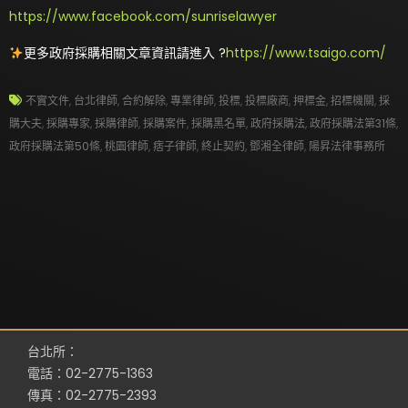
https://www.facebook.com/sunriselawyer
更多政府採購相關文章資訊請進入 ?
https://www.tsaigo.com/
不實文件
,
台北律師
,
合約解除
,
專業律師
,
投標
,
投標廠商
,
押標金
,
招標機關
,
採
購大夫
,
採購專家
,
採購律師
,
採購案件
,
採購黑名單
,
政府採購法
,
政府採購法第31條
,
政府採購法第50條
,
桃園律師
,
痞子律師
,
終止契約
,
鄧湘全律師
,
陽昇法律事務所
台北所：
電話：02-2775-1363
傳真：02-2775-2393